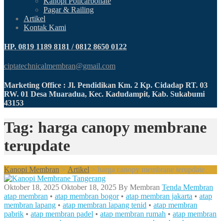
Kanopi Policarbonate
Pagar & Railing
Artikel
Kontak Kami
HP. 0819 1189 8181 / 0812 8650 0122
ciptatechnicalmembran@gmail.com
Marketing Office : Jl. Pendidikan Km. 2 Kp. Cidadap RT. 03
RW. 01 Desa Muaradua, Kec. Kadudampit, Kab. Sukabumi
43153
Tag: harga canopy membrane
terupdate
Kanopi Membran
>
Artikel
>
harga canopy membrane terupdate
Oktober 18, 2025
Oktober 18, 2025
By
Membran
Tenda Membran
atap membran
•
atap membran bogor
•
atap membran jakarta
•
atap
membran lapang
•
atap membran lapang tenid
•
atap membran
pabrik
•
atap membran padel
•
atap membran rumah
•
atap membran