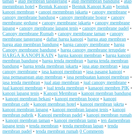
taman
•
atap membran tanggerang
•
atap memmbran bandung
•
atap
memmbran hotel
•
Bentuk Kanopi
•
Bentuk Kanopi Kain
•
bentuk
kanopi membran
•
canopi memmbran jakarta
•
canopy membrane
•
canopy membrane bandung
•
canopy membrane bogor
•
canopy
membrane gedung
•
canopy membrane jakarta
•
canopy membrane
lapang
•
canopy membrane lapang tenis
•
canopy membrane padel
•
Canopy membrane Rumah
•
canopy membrane taman
•
canopy
membrane tangerang
•
daftar harga kanopi
•
harga atap membran
•
harga atap membran bandung
•
harga canopy membrane
•
harga
Canopy membrane bandung
•
harga canopy membrane terupdate
•
HARGA KANOPI KAIN
•
harga kanopi membran
•
harga kanopi
membran bandung
•
harga tenda membran
•
harga tenda membran
bandung
•
harga tenda membran jakarta
•
jasa atap membran
•
jasa
canopy membrane
•
jasa kanopi membran
•
jasa pasang kanopi
•
jasa pemasangan atap membran
•
jasa pembuatan kanopi membran
•
jasa tenda membran
•
jual atap membran
•
jual canopy membrane
•
jual kanopi membran
•
jual tenda membran
•
kanaopi membrn PIK
•
kanopi lapang tenis
•
Kanopi Membran
•
kanopi membran bandung
•
kanopi membran bekasi
•
kanopi membran bogor
•
kanopi
membran cafe
•
kanopi membran hotel
•
kanopi membran jakrta
•
kanopi membran lapang
•
kanopi membran lapang tenis
•
kanopi
membran pabrik
•
Kanopi membran padel
•
kanopi membran rumah
•
kanopi membran taman
•
kanopi membran tamn
•
ten damembran
lapang tenis
•
tenda membran
•
tenda membran lapan
•
tenda
membran padel
•
tenda membran rumah
0 Comments