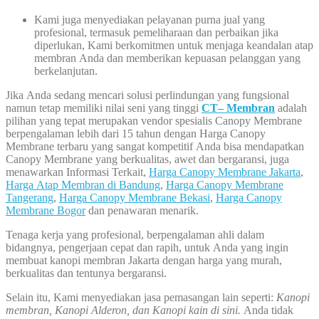
Kami juga menyediakan pelayanan purna jual yang
profesional, termasuk pemeliharaan dan perbaikan jika
diperlukan, Kami berkomitmen untuk menjaga keandalan atap
membran Anda dan memberikan kepuasan pelanggan yang
berkelanjutan.
Jika Anda sedang mencari solusi perlindungan yang fungsional
namun tetap memiliki nilai seni yang tinggi
CT– Membran
adalah
pilihan yang tepat merupakan vendor spesialis Canopy Membrane
berpengalaman lebih dari 15 tahun dengan Harga Canopy
Membrane terbaru yang sangat kompetitif Anda bisa mendapatkan
Canopy Membrane yang berkualitas, awet dan bergaransi, juga
menawarkan Informasi Terkait,
Harga Canopy Membrane Jakarta
,
Harga Atap Membran di Bandung
,
Harga Canopy Membrane
Tangerang
,
Harga Canopy Membrane Bekasi
,
Harga Canopy
Membrane Bogor
dan penawaran menarik.
Tenaga kerja yang profesional, berpengalaman ahli dalam
bidangnya, pengerjaan cepat dan rapih, untuk Anda yang ingin
membuat kanopi membran Jakarta dengan harga yang murah,
berkualitas dan tentunya bergaransi.
Selain itu, Kami menyediakan jasa pemasangan lain seperti:
Kanopi
membran, Kanopi Alderon, dan Kanopi kain di sini.
Anda tidak