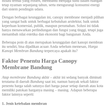
isolasi termal yang efisien, membantu menjaga suhu dalam ruangan
tetap nyaman sepanjang tahun, serta mengurangi konsumsi energi
dari sistem pendingin udara.
Dengan berbagai keunggulan ini, canopy membrane menjadi pilihan
yang sangat baik untuk berbagai kebutuhan arsitektur, baik untuk
keperluan komersial, publik, maupun perumahan. Solusi ini tidak
hanya menawarkan perlindungan dan fungsi yang tinggi, tetapi juga
menambah nilai estetika dan ekonomi bagi bangunan Anda.
Beberapa poin di atas merupakan keunggulan dari kanopi membran
itu sendiri, bisa dijadikan acuan Anda sebelum memesan,
Harga
Kanopi Membran
Bandung
terpercaya apakah itu?
Faktor Penentu Harga Canopy
Membrane Bandung
Atap membrane Bandung
akhir – akhir ini sedang banyak diminati
terutama di daerah
Bandung
saat ini, namun banyak sekali faktor
penentu harga salah satunya dari harga pasar setiap daerah atau kota
memiliki patokan harganya masing – masing. Adapun beberapa
faktor lainnya seperti:
1. Jenis ketebalan membran