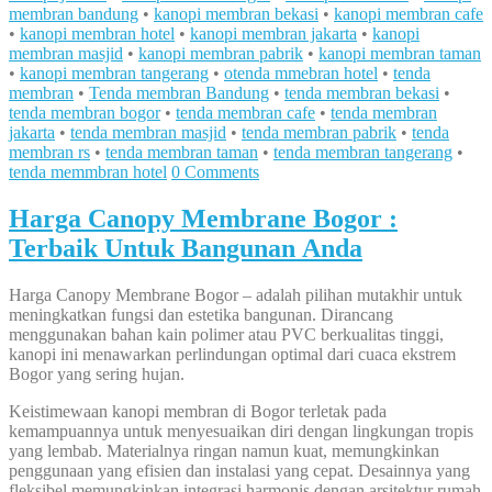
membran bandung
•
kanopi membran bekasi
•
kanopi membran cafe
•
kanopi membran hotel
•
kanopi membran jakarta
•
kanopi
membran masjid
•
kanopi membran pabrik
•
kanopi membran taman
•
kanopi membran tangerang
•
otenda mmebran hotel
•
tenda
membran
•
Tenda membran Bandung
•
tenda membran bekasi
•
tenda membran bogor
•
tenda membran cafe
•
tenda membran
jakarta
•
tenda membran masjid
•
tenda membran pabrik
•
tenda
membran rs
•
tenda membran taman
•
tenda membran tangerang
•
tenda memmbran hotel
0 Comments
Harga Canopy Membrane Bogor :
Terbaik Untuk Bangunan Anda
Harga Canopy Membrane Bogor – adalah pilihan mutakhir untuk
meningkatkan fungsi dan estetika bangunan. Dirancang
menggunakan bahan kain polimer atau PVC berkualitas tinggi,
kanopi ini menawarkan perlindungan optimal dari cuaca ekstrem
Bogor yang sering hujan.
Keistimewaan kanopi membran di Bogor terletak pada
kemampuannya untuk menyesuaikan diri dengan lingkungan tropis
yang lembab. Materialnya ringan namun kuat, memungkinkan
penggunaan yang efisien dan instalasi yang cepat. Desainnya yang
fleksibel memungkinkan integrasi harmonis dengan arsitektur rumah