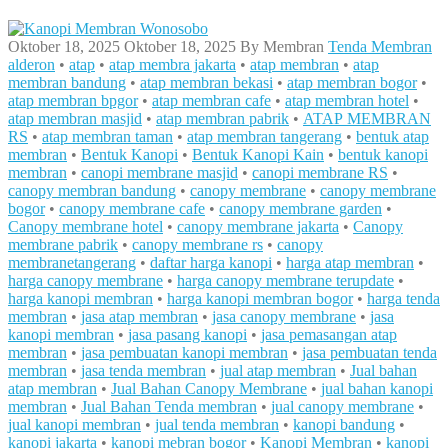
Oktober 18, 2025
Oktober 18, 2025
By
Membran
Tenda Membran
alderon
•
atap
•
atap membra jakarta
•
atap membran
•
atap
membran bandung
•
atap membran bekasi
•
atap membran bogor
•
atap membran bpgor
•
atap membran cafe
•
atap membran hotel
•
atap membran masjid
•
atap membran pabrik
•
ATAP MEMBRAN
RS
•
atap membran taman
•
atap membran tangerang
•
bentuk atap
membran
•
Bentuk Kanopi
•
Bentuk Kanopi Kain
•
bentuk kanopi
membran
•
canopi membrane masjid
•
canopi membrane RS
•
canopy membran bandung
•
canopy membrane
•
canopy membrane
bogor
•
canopy membrane cafe
•
canopy membrane garden
•
Canopy membrane hotel
•
canopy membrane jakarta
•
Canopy
membrane pabrik
•
canopy membrane rs
•
canopy
membranetangerang
•
daftar harga kanopi
•
harga atap membran
•
harga canopy membrane
•
harga canopy membrane terupdate
•
harga kanopi membran
•
harga kanopi membran bogor
•
harga tenda
membran
•
jasa atap membran
•
jasa canopy membrane
•
jasa
kanopi membran
•
jasa pasang kanopi
•
jasa pemasangan atap
membran
•
jasa pembuatan kanopi membran
•
jasa pembuatan tenda
membran
•
jasa tenda membran
•
jual atap membran
•
Jual bahan
atap membran
•
Jual Bahan Canopy Membrane
•
jual bahan kanopi
membran
•
Jual Bahan Tenda membran
•
jual canopy membrane
•
jual kanopi membran
•
jual tenda membran
•
kanopi bandung
•
kanopi jakarta
•
kanopi mebran bogor
•
Kanopi Membran
•
kanopi