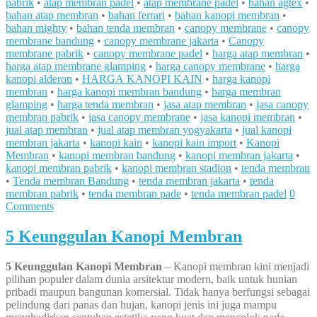
pabrik
•
atap membran padel
•
atap membrane padel
•
bahan agtex
•
bahan atap membran
•
bahan ferrari
•
bahan kanopi membran
•
bahan mighty
•
bahan tenda membran
•
canopy membrane
•
canopy
membrane bandung
•
canopy membrane jakarta
•
Canopy
membrane pabrik
•
canopy membrane padel
•
harga atap membran
•
harga atap membrane glamping
•
harga canopy membrane
•
harga
kanopi alderon
•
HARGA KANOPI KAIN
•
harga kanopi
membran
•
harga kanopi membran bandung
•
harga membran
glamping
•
harga tenda membran
•
jasa atap membran
•
jasa canopy
membran pabrik
•
jasa canopy membrane
•
jasa kanopi membran
•
jual atap membran
•
jual atap membran yogyakarta
•
jual kanopi
membran jakarta
•
kanopi kain
•
kanopi kain import
•
Kanopi
Membran
•
kanopi membran bandung
•
kanopi membran jakarta
•
kanopi membran pabrik
•
kanopi membran stadion
•
tenda membran
•
Tenda membran Bandung
•
tenda membran jakarta
•
tenda
membran pabrik
•
tenda membran pade
•
tenda membran padel
0
Comments
5 Keunggulan Kanopi Membran
5 Keunggulan Kanopi Membran
– Kanopi membran kini menjadi
pilihan populer dalam dunia arsitektur modern, baik untuk hunian
pribadi maupun bangunan komersial. Tidak hanya berfungsi sebagai
pelindung dari panas dan hujan, kanopi jenis ini juga mampu