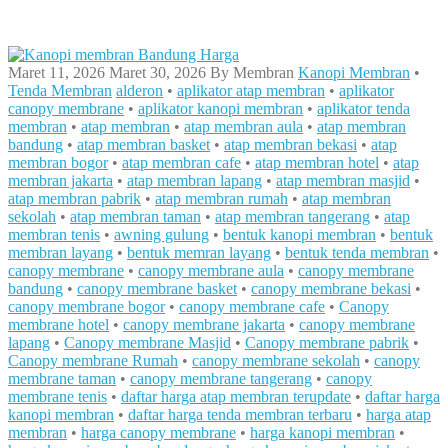
Maret 11, 2026
Maret 30, 2026
By
Membran
Kanopi Membran
•
Tenda Membran
alderon
•
aplikator atap membran
•
aplikator
canopy membrane
•
aplikator kanopi membran
•
aplikator tenda
membran
•
atap membran
•
atap membran aula
•
atap membran
bandung
•
atap membran basket
•
atap membran bekasi
•
atap
membran bogor
•
atap membran cafe
•
atap membran hotel
•
atap
membran jakarta
•
atap membran lapang
•
atap membran masjid
•
atap membran pabrik
•
atap membran rumah
•
atap membran
sekolah
•
atap membran taman
•
atap membran tangerang
•
atap
membran tenis
•
awning gulung
•
bentuk kanopi membran
•
bentuk
membran layang
•
bentuk memran layang
•
bentuk tenda membran
•
canopy membrane
•
canopy membrane aula
•
canopy membrane
bandung
•
canopy membrane basket
•
canopy membrane bekasi
•
canopy membrane bogor
•
canopy membrane cafe
•
Canopy
membrane hotel
•
canopy membrane jakarta
•
canopy membrane
lapang
•
Canopy membrane Masjid
•
Canopy membrane pabrik
•
Canopy membrane Rumah
•
canopy membrane sekolah
•
canopy
membrane taman
•
canopy membrane tangerang
•
canopy
membrane tenis
•
daftar harga atap membran terupdate
•
daftar harga
kanopi membran
•
daftar harga tenda membran terbaru
•
harga atap
membran
•
harga canopy membrane
•
harga kanopi membran
•