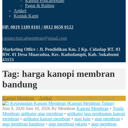
Kanopi Policarbonate
Pagar & Railing
Artikel
Kontak Kami
HP. 0819 1189 8181 / 0812 8650 0122
ciptatechnicalmembran@gmail.com
Marketing Office : Jl. Pendidikan Km. 2 Kp. Cidadap RT. 03
RW. 01 Desa Muaradua, Kec. Kadudampit, Kab. Sukabumi
43153
Tag: harga kanopi membran
bandung
Kanopi Membran
>
Artikel
>
harga kanopi membran bandung
Juni 9, 2026
Juni 10, 2026
By
Membran
Kanopi Membran
•
Tenda
Membran
aplikator atap membran
•
aplikator jasa pembuatan kanopi
membran
•
aplikator kanopi membran
•
atap kain
•
atap membran
•
atap membran bandung
•
atap membran jakarta
•
atap membran