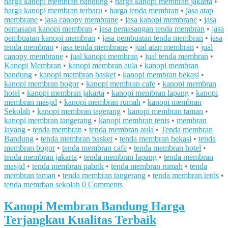
harga kanopi membran bandung
•
harga kanopi membran jakarta
•
harga kanopi membran terbaru
•
harga tenda membran
•
jasa atap
membrane
•
jasa canopy membrane
•
jasa kanopi membrane
•
jasa
pemasang kanopi membran
•
jasa pemasangan tenda membran
•
jasa
pembuatan kanopi membran
•
jasa pembuatan tenda membran
•
jasa
tenda membran
•
jasa tenda membrane
•
jual atap membran
•
jual
canopy membrane
•
jual kanopi membran
•
jual tenda membran
•
Kanopi Membran
•
kanopi membran aula
•
kanopi membran
bandung
•
kanopi membran basket
•
kanopi membran bekasi
•
kanopi membran bogor
•
kanopi membran cafe
•
kanopi membran
hotel
•
kanopi membran jakarta
•
kanopi membran lapang
•
kanopi
membran masjid
•
kanopi membran rumah
•
kanopi membran
Sekolah
•
kanopi membran tagerang
•
kanopi membran taman
•
kanopi membran tangerang
•
kanopi membran tenis
•
membran
layang
•
tenda membran
•
tenda membran aula
•
Tenda membran
Bandung
•
tenda membran basket
•
tenda membran bekasi
•
tenda
membran bogor
•
tenda membran cafe
•
tenda membran hotel
•
tenda membran jakarta
•
tenda membran lapang
•
tenda membran
masjid
•
tenda membran pabrik
•
tenda membran rumah
•
tenda
membran taman
•
tenda membran tangerang
•
tenda membran tenis
•
tenda memrban sekolah
0 Comments
Kanopi Membran Bandung Harga
Terjangkau Kualitas Terbaik