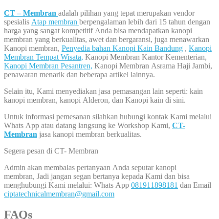
CT – Membran
adalah pilihan yang tepat merupakan vendor
spesialis
Atap membran
berpengalaman lebih dari 15 tahun dengan
harga yang sangat kompetitif Anda bisa mendapatkan kanopi
membran yang berkualitas, awet dan bergaransi, juga menawarkan
Kanopi membran,
Penyedia bahan Kanopi Kain Bandung
,
Kanopi
Membran Tempat Wisata,
Kanopi Membran Kantor Kementerian,
Kanopi Membran Pesantren,
Kanopi Membran Asrama Haji Jambi,
penawaran menarik dan beberapa artikel lainnya.
Selain itu, Kami menyediakan jasa pemasangan lain seperti: kain
kanopi membran, kanopi Alderon, dan Kanopi kain di sini.
Untuk informasi pemesanan silahkan hubungi kontak Kami melalui
Whats App atau datang langsung ke Workshop Kami,
CT-
Membran
jasa kanopi membran berkualitas.
Segera pesan di CT- Membran
Admin akan membalas pertanyaan Anda seputar kanopi
membran, Jadi jangan segan bertanya kepada Kami dan bisa
menghubungi Kami melalui: Whats App
081911898181
dan Email
ciptatechnicalmembran@gmail.com
FAQs