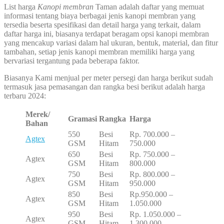
List harga
Kanopi membran
Taman adalah daftar yang memuat
informasi tentang biaya berbagai jenis kanopi membran yang
tersedia beserta spesifikasi dan detail harga yang terkait, dalam
daftar harga ini, biasanya terdapat beragam opsi kanopi membran
yang mencakup variasi dalam hal ukuran, bentuk, material, dan fitur
tambahan, setiap jenis kanopi membran memiliki harga yang
bervariasi tergantung pada beberapa faktor.
Biasanya Kami menjual per meter persegi dan harga berikut sudah
termasuk jasa pemasangan dan rangka besi berikut adalah harga
terbaru 2024:
Merek/
Gramasi
Rangka
Harga
Bahan
550
Besi
Rp. 700.000 –
Agtex
GSM
Hitam
750.000
650
Besi
Rp. 750.000 –
Agtex
GSM
Hitam
800.000
750
Besi
Rp. 800.000 –
Agtex
GSM
Hitam
950.000
850
Besi
Rp.950.000 –
Agtex
GSM
Hitam
1.050.000
950
Besi
Rp. 1.050.000 –
Agtex
GSM
Hitam
1.300.000