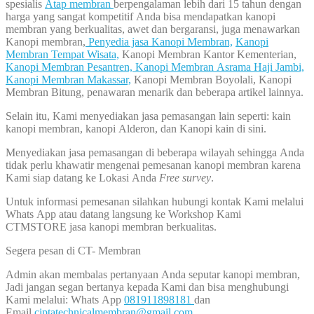
spesialis
Atap membran
berpengalaman lebih dari 15 tahun dengan
harga yang sangat kompetitif Anda bisa mendapatkan kanopi
membran yang berkualitas, awet dan bergaransi, juga menawarkan
Kanopi membran,
Penyedia jasa Kanopi Membran,
Kanopi
Membran Tempat Wisata,
Kanopi Membran Kantor Kementerian,
Kanopi Membran Pesantren,
Kanopi Membran Asrama Haji Jambi,
Kanopi Membran Makassar,
Kanopi Membran Boyolali, Kanopi
Membran Bitung, penawaran menarik dan beberapa artikel lainnya.
Selain itu, Kami menyediakan jasa pemasangan lain seperti: kain
kanopi membran, kanopi Alderon, dan Kanopi kain di sini.
Menyediakan jasa pemasangan di beberapa wilayah sehingga Anda
tidak perlu khawatir mengenai pemesanan kanopi membran karena
Kami siap datang ke Lokasi Anda
Free survey
.
Untuk informasi pemesanan silahkan hubungi kontak Kami melalui
Whats App atau datang langsung ke Workshop Kami
CTMSTORE jasa kanopi membran berkualitas.
Segera pesan di CT- Membran
Admin akan membalas pertanyaan Anda seputar kanopi membran,
Jadi jangan segan bertanya kepada Kami dan bisa menghubungi
Kami melalui: Whats App
081911898181
dan
Email
ciptatechnicalmembran@gmail.com