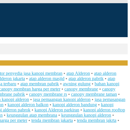
ator penyedia jasa kanopi membran
•
atap Alderon
•
atap alderon
lderon jakarta
•
atap alderon masjid
•
atap alderon pabrik
•
atap
a terbaru
•
atap membran pabrik
•
awning gulung
•
bahan kanopi
canopy membran harga per meter
•
canopy membrane
•
canopy
brane pabrik
•
canopy membrane rs
•
canopy membrane taman
•
 kanopi alderon
•
jasa pemaangan kanopi alderon
•
jasa pemasangan
on
•
kanopi alderon balkon
•
kanopi alderon bandung
•
kanopi
i alderon pabrok
•
kanopi Alderon parkiran
•
kanopi alderon rooftop
an
•
keunggulan atap membrana
•
keunggulan kanopi alderon
•
arga per meter
•
tenda membran jakarta
•
tenda membran jakrta
•