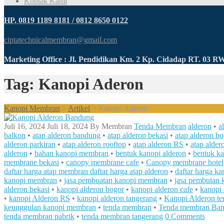
Kontak Kami
HP. 0819 1189 8181 / 0812 8650 0122
ciptatechnicalmembran@gmail.com
Marketing Office : Jl. Pendidikan Km. 2 Kp. Cidadap RT. 03 
Tag: Kanopi Aderon
Kanopi Membran
>
Artikel
>
Kanopi Aderon
Juli 16, 2024
Juli 18, 2024
By
Membran
Tenda Membran
alderon
•
a
balkon
•
atap alderon bandung
•
atap alderon bekasi
•
atap alderon b
alderon parkiran
•
atap alderon rooftop
•
atap alderon RS
•
atap alde
alderon
•
bahan kanopi membran
•
bentuk kanopi alderon
•
bentuk k
membrane bekasi
•
canopy membrane cafe
•
Canopy membrane hotel
daftar harga atap membran daftar harga atap alderon
•
daftar harga ka
kanopi membran
•
jasa pembuatan kanopi membran
•
jasa pembutan
alderon bekasi
•
kanopi alderon bogor
•
kanopi alderon cafe
•
kanopi 
•
kanopi Alderon RS
•
kanopi alderon tangerang
•
Kanopi Alderon te
keunggulan kanopi membran
•
tenda membran
•
Tenda membran Ba
tenda membran pabrik
•
tenda membran tangerang
0 Comments