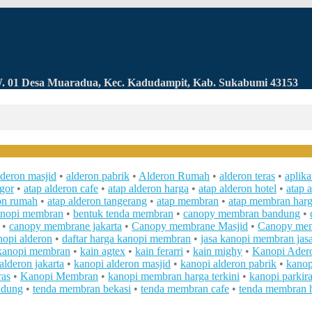
RW. 01 Desa Muaradua, Kec. Kadudampit, Kab. Sukabumi 43153
lderon masjid
•
alderon pabrik
•
Alderon Rumah
•
alderon teras
•
aplik
ogor
•
atap alderon cafe
•
atap alderon harga
•
atap alderon hotel
•
atap a
ron rumah
•
atap alderon tangerang
•
atap membran
•
atap membran harg
anopi membran
•
bentuk tenda membran
•
canopy membran bandung
•
•
canopy membrane jakarta
•
Canopy membrane Masjid
•
Canopy mem
nopi alderon
•
daftar harga kanopi membran
•
jasa kanopi membran jasa
 kanopi membran
•
kain agtex
•
kain ferarri
•
kain mighy
•
Kanopi Ader
alderon jakarta
•
kanopi alderon masjid
•
kanopi alderon pabrik
•
kanop
ras
•
Kanopi Membran
•
kanopi membran harga terkini
•
kanopi parkir
ndung
•
tenda membran bekasi
•
tenda membran cafe
•
tenda membran h