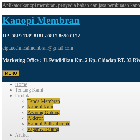
Aplikator kanopi membran, penyedia bahan dan jasa pembuatan kano
Kanopi Membran
HP. 0819 1189 8181 / 0812 8650 0122
ciptatechnicalmembran@gmail.com
Marketing Office : Jl. Pendidikan Km. 2 Kp. Cidadap RT. 03 
MENU
Home
Tentang Kami
Produk
Tenda Membran
Kanopi Kain
Awning Gulung
Alderon
Kanopi Policarbonate
Pagar & Railing
Artikel