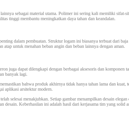
nnya sebagai material utama. Polimer ini sering kali memiliki sifat-s
alitas tinggi membantu meningkatkan daya tahan dan keandalan.
enting dalam pembuatan. Struktur logam ini biasanya terbuat dari baj
kan atap untuk menahan beban angin dan beban lainnya dengan aman.
eron juga dapat dilengkapi dengan berbagai aksesoris dan komponen ta
dan banyak lagi.
mastikan bahwa produk akhirnya tidak hanya tahan lama dan kuat, teta
i aplikasi arsitektur modern.
 telah selesai menakjubkan. Setiap gambar menampilkan desain elegan
an desain. Keberhasilan ini adalah hasil dari kerjasama tim yang solid an