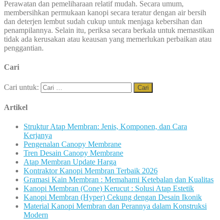
Perawatan dan pemeliharaan relatif mudah. Secara umum,
membersihkan permukaan kanopi secara teratur dengan air bersih
dan deterjen lembut sudah cukup untuk menjaga kebersihan dan
penampilannya. Selain itu, periksa secara berkala untuk memastikan
tidak ada kerusakan atau keausan yang memerlukan perbaikan atau
penggantian.
Cari
Cari untuk:
Artikel
Struktur Atap Membran: Jenis, Komponen, dan Cara
Kerjanya
Pengenalan Canopy Membrane
Tren Desain Canopy Membrane
Atap Membran Update Harga
Kontraktor Kanopi Membran Terbaik 2026
Gramasi Kain Membran : Memahami Ketebalan dan Kualitas
Kanopi Membran (Cone) Kerucut : Solusi Atap Estetik
Kanopi Membran (Hyper) Cekung dengan Desain Ikonik
Material Kanopi Membran dan Perannya dalam Konstruksi
Modern