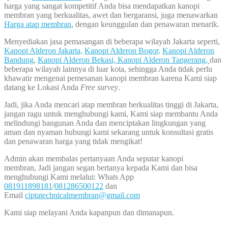
harga yang sangat kompetitif Anda bisa mendapatkan kanopi
membran yang berkualitas, awet dan bergaransi, juga menawarkan
Harga atap membran
, dengan keunggulan dan penawaran menarik.
Menyediakan jasa pemasangan di beberapa wilayah Jakarta seperti,
Kanopi Alderon Jakarta,
Kanopi Alderon Bogor,
Kanopi Alderon
Bandung
,
Kanopi Alderon Bekasi,
Kanopi Alderon Tangerang,
dan
beberapa wilayah lainnya di luar kota, sehingga Anda tidak perlu
khawatir mengenai pemesanan kanopi membran karena Kami siap
datang ke Lokasi Anda
Free survey
.
Jadi, jika Anda mencari atap membran berkualitas tinggi di Jakarta,
jangan ragu untuk menghubungi kami, Kami siap membantu Anda
melindungi bangunan Anda dan menciptakan lingkungan yang
aman dan nyaman hubungi kami sekarang untuk konsultasi gratis
dan penawaran harga yang tidak mengikat!
Admin akan membalas pertanyaan Anda seputar kanopi
membran, Jadi jangan segan bertanya kepada Kami dan bisa
menghubungi Kami melalui: Whats App
081911898181
/
081286500122
dan
Email
ciptatechnicalmembran@gmail.com
Kami siap melayani Anda kapanpun dan dimanapun.