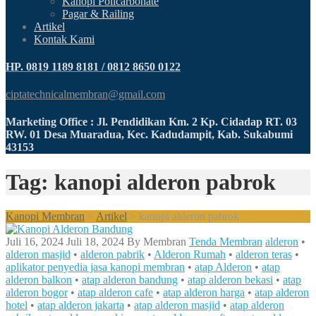
Kanopi Policarbonate
Pagar & Railing
Artikel
Kontak Kami
HP. 0819 1189 8181 / 0812 8650 0122
ciptatechnicalmembran@gmail.com
Marketing Office : Jl. Pendidikan Km. 2 Kp. Cidadap RT. 03
RW. 01 Desa Muaradua, Kec. Kadudampit, Kab. Sukabumi
43153
Tag: kanopi alderon pabrok
Kanopi Membran
>
Artikel
>
kanopi alderon pabrok
Juli 16, 2024
Juli 18, 2024
By
Membran
Tenda Membran
alderon
•
alderon masjid
•
alderon pabrik
•
Alderon Rumah
•
alderon teras
•
aplikator penyedia jasa kanopi membran
•
atap Alderon
•
atap
alderon balkon
•
atap alderon bandung
•
atap alderon bekasi
•
atap
alderon bogor
•
atap alderon cafe
•
atap alderon harga
•
atap alderon
hotel
•
atap alderon jakarta
•
atap alderon masjid
•
atap alderon