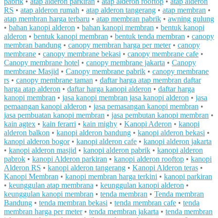
pabrik
•
atap alderon parkiran
•
atap alderon rooftop
•
atap alderon
RS
•
atap alderon rumah
•
atap alderon tangerang
•
atap membran
•
atap membran harga terbaru
•
atap membran pabrik
•
awning gulung
•
bahan kanopi alderon
•
bahan kanopi membran
•
bentuk kanopi
alderon
•
bentuk kanopi membran
•
bentuk tenda membran
•
canopy
membran bandung
•
canopy membran harga per meter
•
canopy
membrane
•
canopy membrane bekasi
•
canopy membrane cafe
•
Canopy membrane hotel
•
canopy membrane jakarta
•
Canopy
membrane Masjid
•
Canopy membrane pabrik
•
canopy membrane
rs
•
canopy membrane taman
•
daftar harga atap membran daftar
harga atap alderon
•
daftar harga kanopi alderon
•
daftar harga
kanopi membran
•
jasa kanopi membran jasa kanopi alderon
•
jasa
pemaangan kanopi alderon
•
jasa pemasangan kanopi membran
•
jasa pembuatan kanopi membran
•
jasa pembutan kanopi membran
•
kain agtex
•
kain ferarri
•
kain mighy
•
Kanopi Aderon
•
kanopi
alderon balkon
•
kanopi alderon bandung
•
kanopi alderon bekasi
•
kanopi alderon bogor
•
kanopi alderon cafe
•
kanopi alderon jakarta
•
kanopi alderon masjid
•
kanopi alderon pabrik
•
kanopi alderon
pabrok
•
kanopi Alderon parkiran
•
kanopi alderon rooftop
•
kanopi
Alderon RS
•
kanopi alderon tangerang
•
Kanopi Alderon teras
•
Kanopi Membran
•
kanopi membran harga terkini
•
kanopi parkiran
•
keunggulan atap membrana
•
keunggulan kanopi alderon
•
keunggulan kanopi membran
•
tenda membran
•
Tenda membran
Bandung
•
tenda membran bekasi
•
tenda membran cafe
•
tenda
membran harga per meter
•
tenda membran jakarta
•
tenda membran