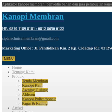
Aplikator kanopi membran, penyedia bahan dan jasa pembuatan kano
Kanopi Membran
HP. 0819 1189 8181 / 0812 8650 0122
ciptatechnicalmembran@gmail.com
Marketing Office : Jl. Pendidikan Km. 2 Kp. Cidadap RT. 03 
MENU
Home
Tentang Kami
Produk
Tenda Membran
Kanopi Kain
Awning Gulung
Alderon
Kanopi Policarbonate
Pagar & Railing
Artikel