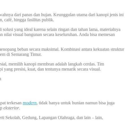
ahnya dari panas dan hujan. Keunggulan utama dari kanopi jenis ini
café, hingga fasilitas publik.
olusi yang ideal karena selain ringan dan tahan lama, materialnya
n nilai visual bangunan secara keseluruhan. Anda bisa memesan
menopang beban secara maksimal. Kombinasi antara kekuatan struktur
rem di Semarang Timur.
ial, memilih kanopi membran adalah langkah cerdas. Tim
 yang presisi, kuat, dan tentunya menarik secara visual.
n
pat terkesan
modern
,
tidak hanya untuk hunian namun bisa juga
ap
eksterior
.
rti Sekolah, Gedung, Lapangan Olahraga, dan lain – lain,