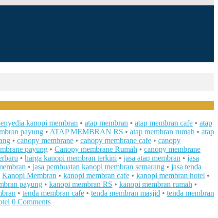
 penyedia kanopi membran
•
atap membran
•
atap membran cafe
•
atap
embran payung
•
ATAP MEMBRAN RS
•
atap membran rumah
•
atap
ang
•
canopy membrane
•
canopy membrane cafe
•
canopy
mbrane payung
•
Canopy membrane Rumah
•
canopy membrane
erbaru
•
harga kanopi membran terkini
•
jasa atap membran
•
jasa
 membran
•
jasa pembuatan kanopi membran semarang
•
jasa tenda
•
Kanopi Membran
•
kanopi membran cafe
•
kanopi membran hotel
•
mbran payung
•
kanopi membran RS
•
kanopi membran rumah
•
mbran
•
tenda membran cafe
•
tenda membran masjid
•
tenda membran
tel
0 Comments