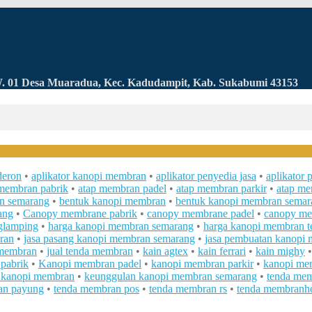
RW. 01 Desa Muaradua, Kec. Kadudampit, Kab. Sukabumi 43153
deron
•
aplikator kanopi membran
•
aplikator penyedia jasa
•
aplikator
membran pabrik
•
atap membran padel
•
atap membran parkir
•
atap m
n semarang
•
bentuk kanopi membran
•
bentuk kanopi membran semar
ang
•
Canopy membrane pabrik
•
canopy membrane padel
•
canopy me
glamping
•
harga kanopi membran semarang
•
harga kanopi membran t
ran
•
jasa pasang kanopi membran semarang
•
jasa pembuatan kanopi
 membran
•
jual tenda membran
•
kain agtex
•
kain ferrari
•
kain mighy
pabrik
•
Kanopi membran padel
•
kanopi membran parkir
•
kanopi me
 kanopi membran
•
keunggulan kanopi membran semarang
•
tenda me
an payung
•
tenda membran pos
•
tenda membran rs
•
tenda membranho