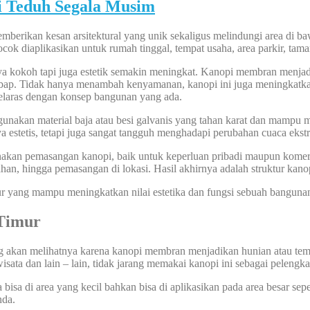
 Teduh Segala Musim
rikan kesan arsitektural yang unik sekaligus melindungi area di baw
 diaplikasikan untuk rumah tinggal, tempat usaha, area parkir, taman, 
kokoh tapi juga estetik semakin meningkat. Kanopi membran menjadi s
embap. Tidak hanya menambah kenyamanan, kanopi ini juga meningkatka
selaras dengan konsep bangunan yang ada.
unakan material baja atau besi galvanis yang tahan karat dan mampu 
estetis, tetapi juga sangat tangguh menghadapi perubahan cuaca ekst
akan pemasangan kanopi, baik untuk keperluan pribadi maupun komers
han, hingga pemasangan di lokasi. Hasil akhirnya adalah struktur kanopi
ur yang mampu meningkatkan nilai estetika dan fungsi sebuah banguna
Timur
ang akan melihatnya karena kanopi membran menjadikan hunian atau tem
wisata dan lain – lain, tidak jarang memakai kanopi ini sebagai pelengk
sa di area yang kecil bahkan bisa di aplikasikan pada area besar sepe
nda.