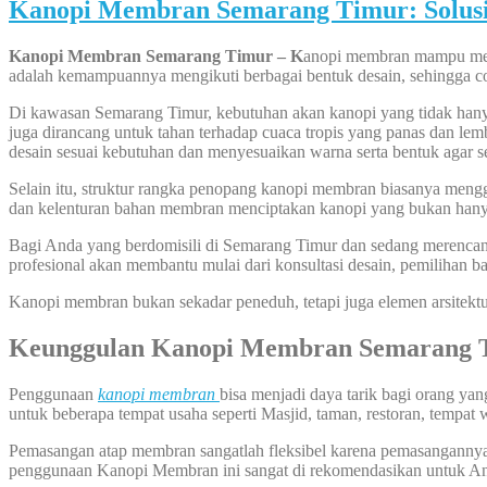
Kanopi Membran Semarang Timur: Solusi
Kanopi Membran Semarang Timur – K
anopi membran mampu membe
adalah kemampuannya mengikuti berbagai bentuk desain, sehingga cocok
Di kawasan Semarang Timur, kebutuhan akan kanopi yang tidak hanya 
juga dirancang untuk tahan terhadap cuaca tropis yang panas dan l
desain sesuai kebutuhan dan menyesuaikan warna serta bentuk agar 
Selain itu, struktur rangka penopang kanopi membran biasanya mengg
dan kelenturan bahan membran menciptakan kanopi yang bukan hanya 
Bagi Anda yang berdomisili di Semarang Timur dan sedang merencan
profesional akan membantu mulai dari konsultasi desain, pemilihan ba
Kanopi membran bukan sekadar peneduh, tetapi juga elemen arsitekt
Keunggulan Kanopi Membran Semarang 
Penggunaan
kanopi membran
bisa menjadi daya tarik bagi orang y
untuk beberapa tempat usaha seperti Masjid, taman, restoran, tempat 
Pemasangan atap membran sangatlah fleksibel karena pemasangannya bi
penggunaan Kanopi Membran ini sangat di rekomendasikan untuk A