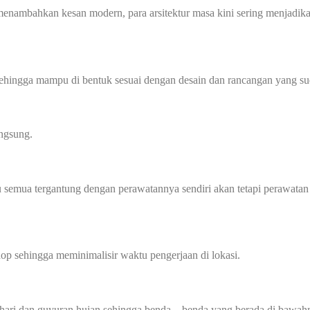
nambahkan kesan modern, para arsitektur masa kini sering menjadik
sehingga mampu di bentuk sesuai dengan desain dan rancangan yang sud
angsung.
 semua tergantung dengan perawatannya sendiri akan tetapi perawatan
p sehingga meminimalisir waktu pengerjaan di lokasi.
hari dan guyuran hujan sehingga benda – benda yang berada di bawahn