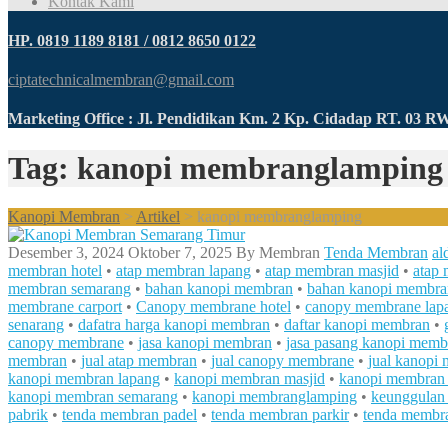
Kontak Kami
HP. 0819 1189 8181 / 0812 8650 0122
ciptatechnicalmembran@gmail.com
Marketing Office : Jl. Pendidikan Km. 2 Kp. Cidadap RT. 03 
Tag: kanopi membranglamping
Kanopi Membran
>
Artikel
>
kanopi membranglamping
Desember 3, 2024
Oktober 7, 2025
By
Membran
Tenda Membran
al
membran hotel
•
atap membran lapang
•
atap membran masjid
•
atap 
membran semarang
•
bahan kanopi membran
•
bahan kanopi membra
membrane carport
•
Canopy membrane hotel
•
canopy membrane lap
senarang
•
dafatra harga kanopi membran
•
daftar kanopi membran
•
canopy membrane
•
jasa kanopi membran
•
jasa pasang kanopi memb
membran
•
jual atap membran
•
jual canopy membrane
•
jual kanopi
kanopi membran lapang
•
kanopi membran masjid
•
kanopi membran 
kanopi membran semarang
•
kanopi membranglamping
•
keunggulan
pabrik
•
tenda membran padel
•
tenda membran parkir
•
tenda membr