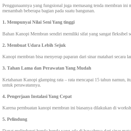
Penggunaannya yang fungsional juga memasang tenda membran ini me
menambah beberapa bagian pada suatu bangunan.
1. Mempunyai Nilai Seni Yang tinggi
Bahan Kanopi Membran sendiri memiliki sifat yang sangat fleksibel 
2. Membuat Udara Lebih Sejuk
Kanopi membran bisa menyerap paparan dari sinar matahari secara l
3. Tahan Lama dan Perawatan Yang Mudah
Ketahanan Kanopi glamping rata – rata mencapai 15 tahun namun, itu
untuk perawatannya.
4. Pengerjaan Instalasi Yang Cepat
Karena pembuatan kanopi membran ini biasanya dilakukan di worksho
5. Pelindung
Dapat melindungi benda benda yang ada di bawahnya dari sinar mata