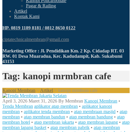
Kanopi Policarbonate
Pagar & Railing
Artikel
Kontak Kami
HP. 0819 1189 8181 / 0812 8650 0122
ciptatechnicalmembran@gmail.com
Marketing Office : Jl. Pendidikan Km. 2 Kp. Cidadap RT. 03
RW. 01 Desa Muaradua, Kec. Kadudampit, Kab. Sukabumi
43153
Tag: kanopi mrmbran cafe
Kanopi Membran
>
Artikel
>
kanopi mrmbran cafe
April 3, 2026
Maret 31, 2026
By
Membran
Kanopi Membran
•
Tenda Membran
aplikator atap membran
•
aplikator kanopi
membran
•
aplikator tenda membran
•
atap membraan masjid
•
atap
membran
•
atap membran bandun
•
atap membran bandung
•
atap
membran hotel
•
atap membran jakarta
•
atap membran lapang
•
atap
membran lapang basket
•
atap membran pabrik
•
atap membran