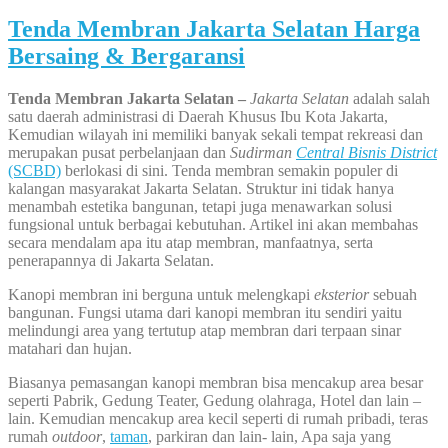
Tenda Membran Jakarta Selatan Harga
Bersaing & Bergaransi
Tenda Membran Jakarta Selatan –
Jakarta Selatan
adalah salah
satu daerah administrasi di Daerah Khusus Ibu Kota Jakarta,
Kemudian wilayah ini memiliki banyak sekali tempat rekreasi dan
merupakan pusat perbelanjaan dan
Sudirman
Central Bisnis District
(SCBD)
berlokasi di sini. Tenda membran semakin populer di
kalangan masyarakat Jakarta Selatan. Struktur ini tidak hanya
menambah estetika bangunan, tetapi juga menawarkan solusi
fungsional untuk berbagai kebutuhan. Artikel ini akan membahas
secara mendalam apa itu atap membran, manfaatnya, serta
penerapannya di Jakarta Selatan.
Kanopi membran ini berguna untuk melengkapi
eksterior
sebuah
bangunan. Fungsi utama dari kanopi membran itu sendiri yaitu
melindungi area yang tertutup atap membran dari terpaan sinar
matahari dan hujan.
Biasanya pemasangan kanopi membran bisa mencakup area besar
seperti Pabrik, Gedung Teater, Gedung olahraga, Hotel dan lain –
lain. Kemudian mencakup area kecil seperti di rumah pribadi, teras
rumah
outdoor
,
taman
, parkiran dan lain- lain, Apa saja yang