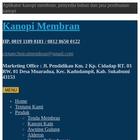
Aplikator kanopi membran, penyedia bahan dan jasa pembuatan
kanopi
Kanopi Membran
HP. 0819 1189 8181 / 0812 8650 0122
ciptatechnicalmembran@gmail.com
Marketing Office : Jl. Pendidikan Km. 2 Kp. Cidadap RT. 03
RW. 01 Desa Muaradua, Kec. Kadudampit, Kab. Sukabumi
43153
MENU
Home
Tentang Kami
Produk
Tenda Membran
Kanopi Kain
Awning Gulung
Alderon