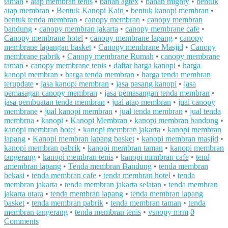
taman
•
atap membran tenis
•
bahan agtex
•
bahan mighty
•
bentuk
atap membran
•
Bentuk Kanopi Kain
•
bentuk kanopi membran
•
bentuk tenda membran
•
canopy membran
•
canopy membran
bandung
•
canopy membran jakarta
•
canopy membrane cafe
•
Canopy membrane hotel
•
canopy membrane lapang
•
canopy
membrane lapangan basket
•
Canopy membrane Masjid
•
Canopy
membrane pabrik
•
Canopy membrane Rumah
•
canopy membrane
taman
•
canopy membrane tenis
•
daftar harga kanopi
•
harga
kanopi membran
•
harga tenda membran
•
harga tenda membran
terupdate
•
jasa kanopi membran
•
jasa pasang kanopi
•
jasa
pemasagan canopy membran
•
jasa pemasangan tenda membran
•
jasa pembuatan tenda membran
•
jual atap membran
•
jual canopy
membrane
•
jual kanopi membran
•
jual tenda membran
•
jual tenda
membrna
•
kanopi
•
Kanopi Membran
•
kanopi membran bandung
•
kanopi membran hotel
•
kanopi membran jakarta
•
kanopi membran
lapang
•
Kanopi membran lapang basket
•
kanopi membran masjid
•
kanopi membran pabrik
•
kanopi membran taman
•
kanopi membran
tangerang
•
kanopi membran tenis
•
kanopi mrmbran cafe
•
tend
amembran lapang
•
Tenda membran Bandung
•
tenda membran
bekasi
•
tenda membran cafe
•
tenda membran hotel
•
tenda
membran jakarta
•
tenda membran jakarta selatan
•
tenda membran
jakarta utara
•
tenda membran lapang
•
tenda membran lapang
basket
•
tenda membran pabrik
•
tenda membran taman
•
tenda
membran tangerang
•
tenda membran tenis
•
vsnopy mrm
0
Comments