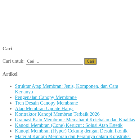
Cari
Cari untuk:
Artikel
Struktur Atap Membran: Jenis, Komponen, dan Cara
Kerjanya
Pengenalan Canopy Membrane
Tren Desain Canopy Membrane
Atap Membran Update Harga
Kontraktor Kanopi Membran Terbaik 2026
Gramasi Kain Membran : Memahami Ketebalan dan Kualitas
Kanopi Membran (Cone) Kerucut : Solusi Atap Estetik
Kanopi Membran (Hyper) Cekung dengan Desain Ikonik
Material Kanopi Membran dan Perannya dalam Konstruksi