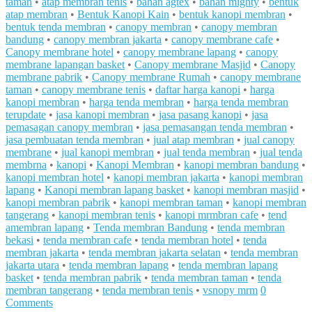
taman
•
atap membran tenis
•
bahan agtex
•
bahan mighty
•
bentuk
atap membran
•
Bentuk Kanopi Kain
•
bentuk kanopi membran
•
bentuk tenda membran
•
canopy membran
•
canopy membran
bandung
•
canopy membran jakarta
•
canopy membrane cafe
•
Canopy membrane hotel
•
canopy membrane lapang
•
canopy
membrane lapangan basket
•
Canopy membrane Masjid
•
Canopy
membrane pabrik
•
Canopy membrane Rumah
•
canopy membrane
taman
•
canopy membrane tenis
•
daftar harga kanopi
•
harga
kanopi membran
•
harga tenda membran
•
harga tenda membran
terupdate
•
jasa kanopi membran
•
jasa pasang kanopi
•
jasa
pemasagan canopy membran
•
jasa pemasangan tenda membran
•
jasa pembuatan tenda membran
•
jual atap membran
•
jual canopy
membrane
•
jual kanopi membran
•
jual tenda membran
•
jual tenda
membrna
•
kanopi
•
Kanopi Membran
•
kanopi membran bandung
•
kanopi membran hotel
•
kanopi membran jakarta
•
kanopi membran
lapang
•
Kanopi membran lapang basket
•
kanopi membran masjid
•
kanopi membran pabrik
•
kanopi membran taman
•
kanopi membran
tangerang
•
kanopi membran tenis
•
kanopi mrmbran cafe
•
tend
amembran lapang
•
Tenda membran Bandung
•
tenda membran
bekasi
•
tenda membran cafe
•
tenda membran hotel
•
tenda
membran jakarta
•
tenda membran jakarta selatan
•
tenda membran
jakarta utara
•
tenda membran lapang
•
tenda membran lapang
basket
•
tenda membran pabrik
•
tenda membran taman
•
tenda
membran tangerang
•
tenda membran tenis
•
vsnopy mrm
0
Comments