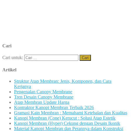
Cari
Cari untuk:
Artikel
Struktur Atap Membran: Jenis, Komponen, dan Cara
Kerjanya
Pengenalan Canopy Membrane
Tren Desain Canopy Membrane
Atap Membran Update Harga
Kontraktor Kanopi Membran Terbaik 2026
Gramasi Kain Membran : Memahami Ketebalan dan Kualitas
Kanopi Membran (Cone) Kerucut : Solusi Atap Estetik
Kanopi Membran (Hyper) Cekung dengan Desain Ikonik
Material Kanopi Membran dan Perannya dalam Konstruksi