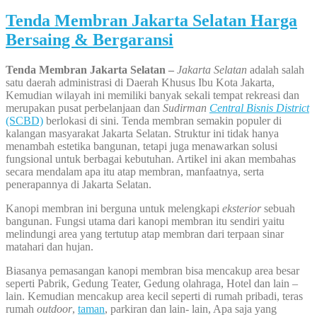
Tenda Membran Jakarta Selatan Harga
Bersaing & Bergaransi
Tenda Membran Jakarta Selatan –
Jakarta Selatan
adalah salah
satu daerah administrasi di Daerah Khusus Ibu Kota Jakarta,
Kemudian wilayah ini memiliki banyak sekali tempat rekreasi dan
merupakan pusat perbelanjaan dan
Sudirman
Central Bisnis District
(SCBD)
berlokasi di sini. Tenda membran semakin populer di
kalangan masyarakat Jakarta Selatan. Struktur ini tidak hanya
menambah estetika bangunan, tetapi juga menawarkan solusi
fungsional untuk berbagai kebutuhan. Artikel ini akan membahas
secara mendalam apa itu atap membran, manfaatnya, serta
penerapannya di Jakarta Selatan.
Kanopi membran ini berguna untuk melengkapi
eksterior
sebuah
bangunan. Fungsi utama dari kanopi membran itu sendiri yaitu
melindungi area yang tertutup atap membran dari terpaan sinar
matahari dan hujan.
Biasanya pemasangan kanopi membran bisa mencakup area besar
seperti Pabrik, Gedung Teater, Gedung olahraga, Hotel dan lain –
lain. Kemudian mencakup area kecil seperti di rumah pribadi, teras
rumah
outdoor
,
taman
, parkiran dan lain- lain, Apa saja yang