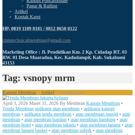
Kanopi Policarbonate
Pagar & Railing
Artikel
Kontak Kami
HP. 0819 1189 8181 / 0812 8650 0122
ciptatechnicalmembran@gmail.com
Marketing Office : Jl. Pendidikan Km. 2 Kp. Cidadap RT. 03
RW. 01 Desa Muaradua, Kec. Kadudampit, Kab. Sukabumi
43153
Tag: vsnopy mrm
Kanopi Membran
>
Artikel
>
vsnopy mrm
April 3, 2026
Maret 31, 2026
By
Membran
Kanopi Membran
•
Tenda Membran
aplikator atap membran
•
aplikator kanopi
membran
•
aplikator tenda membran
•
atap membraan masjid
•
atap
membran
•
atap membran bandun
•
atap membran bandung
•
atap
membran hotel
•
atap membran jakarta
•
atap membran lapang
•
atap
membran lapang basket
•
atap membran pabrik
•
atap membran