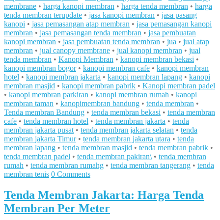
membrane
•
harga kanopi membran
•
harga tenda membran
•
harga
tenda membran terupdate
•
jasa kanopi membran
•
jasa pasang
kanopi
•
jasa pemasangan atap membran
•
jasa pemasangan kanopi
membran
•
jasa pemasangan tenda membran
•
jasa pembuatan
kanopi membran
•
jasa pembuatan tenda membran
•
jua
•
jual atap
membran
•
jual canopy membrane
•
jual kanopi membran
•
jual
tenda membran
•
Kanopi Membran
•
kanopi membran bekasi
•
kanopi membran bogor
•
kanopi membran cafe
•
kanopi membran
hotel
•
kanopi membran jakarta
•
kanopi membran lapang
•
kanopi
membran masjid
•
kanopi membran pabrik
•
Kanopi membran padel
•
kanopi membran parkiran
•
kanopi membran rumah
•
kanopi
membran taman
•
kanopimembran bandung
•
tenda membran
•
Tenda membran Bandung
•
tenda membran bekasi
•
tenda membran
cafe
•
tenda membran hotel
•
tenda membran jakarta
•
tenda
membran jakarta pusat
•
tenda membran jakarta selatan
•
tenda
membran jakarta Timur
•
tenda membran jakarta utara
•
tenda
membran lapang
•
tenda membran masjid
•
tenda membran pabrik
•
tenda membran padel
•
tenda membran pakiran\
•
tenda membran
rumah
•
tenda membran rumahg
•
tenda membran tangerang
•
tenda
membran tenis
0 Comments
Tenda Membran Jakarta: Harga Tenda
Membran Per Meter