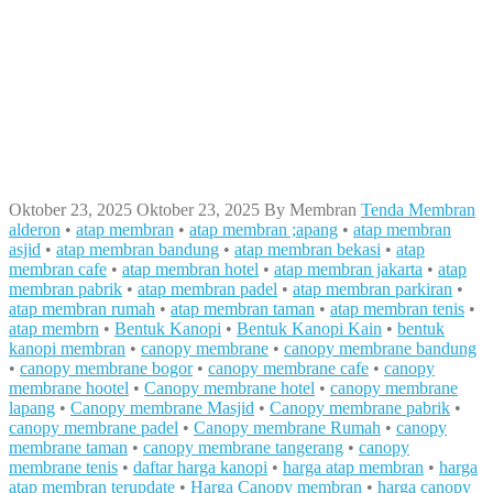
Oktober 23, 2025
Oktober 23, 2025
By
Membran
Tenda Membran
alderon
•
atap membran
•
atap membran ;apang
•
atap membran
asjid
•
atap membran bandung
•
atap membran bekasi
•
atap
membran cafe
•
atap membran hotel
•
atap membran jakarta
•
atap
membran pabrik
•
atap membran padel
•
atap membran parkiran
•
atap membran rumah
•
atap membran taman
•
atap membran tenis
•
atap membrn
•
Bentuk Kanopi
•
Bentuk Kanopi Kain
•
bentuk
kanopi membran
•
canopy membrane
•
canopy membrane bandung
•
canopy membrane bogor
•
canopy membrane cafe
•
canopy
membrane hootel
•
Canopy membrane hotel
•
canopy membrane
lapang
•
Canopy membrane Masjid
•
Canopy membrane pabrik
•
canopy membrane padel
•
Canopy membrane Rumah
•
canopy
membrane taman
•
canopy membrane tangerang
•
canopy
membrane tenis
•
daftar harga kanopi
•
harga atap membran
•
harga
atap membran terupdate
•
Harga Canopy membran
•
harga canopy