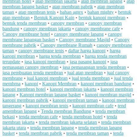
membran hotel
•
atap membran jakarta
•
atap membran lapang
•
atap
membran lapang basket
•
atap membran pabrik
•
atap membran
taman
•
atap membran tenis
•
bahan agtex
•
bahan mighty
•
bentuk
atap membran
•
Bentuk Kanopi Kain
•
bentuk kanopi membran
•
bentuk tenda membran
•
canopy membran
•
canopy membran
bandung
•
canopy membran jakarta
•
canopy membrane cafe
•
Canopy membrane hotel
•
canopy membrane lapang
•
canopy
membrane lapangan basket
•
Canopy membrane Masjid
•
Canopy
membrane pabrik
•
Canopy membrane Rumah
•
canopy membrane
taman
•
canopy membrane tenis
•
daftar harga kanopi
•
harga
kanopi membran
•
harga tenda membran
•
harga tenda membran
terupdate
•
jasa kanopi membran
•
jasa pasang kanopi
•
jasa
pemasagan canopy membran
•
jasa pemasangan tenda membran
•
jasa pembuatan tenda membran
•
jual atap membran
•
jual canopy
membrane
•
jual kanopi membran
•
jual tenda membran
•
jual tenda
membrna
•
kanopi
•
Kanopi Membran
•
kanopi membran bandung
•
kanopi membran hotel
•
kanopi membran jakarta
•
kanopi membran
lapang
•
Kanopi membran lapang basket
•
kanopi membran masjid
•
kanopi membran pabrik
•
kanopi membran taman
•
kanopi membran
tangerang
•
kanopi membran tenis
•
kanopi mrmbran cafe
•
tend
amembran lapang
•
Tenda membran Bandung
•
tenda membran
bekasi
•
tenda membran cafe
•
tenda membran hotel
•
tenda
membran jakarta
•
tenda membran jakarta selatan
•
tenda membran
jakarta utara
•
tenda membran lapang
•
tenda membran lapang
basket
•
tenda membran pabrik
•
tenda membran taman
•
tenda