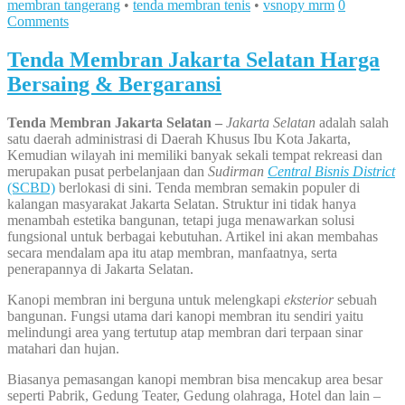
membran tangerang
•
tenda membran tenis
•
vsnopy mrm
0
Comments
Tenda Membran Jakarta Selatan Harga
Bersaing & Bergaransi
Tenda Membran Jakarta Selatan –
Jakarta Selatan
adalah salah
satu daerah administrasi di Daerah Khusus Ibu Kota Jakarta,
Kemudian wilayah ini memiliki banyak sekali tempat rekreasi dan
merupakan pusat perbelanjaan dan
Sudirman
Central Bisnis District
(SCBD)
berlokasi di sini. Tenda membran semakin populer di
kalangan masyarakat Jakarta Selatan. Struktur ini tidak hanya
menambah estetika bangunan, tetapi juga menawarkan solusi
fungsional untuk berbagai kebutuhan. Artikel ini akan membahas
secara mendalam apa itu atap membran, manfaatnya, serta
penerapannya di Jakarta Selatan.
Kanopi membran ini berguna untuk melengkapi
eksterior
sebuah
bangunan. Fungsi utama dari kanopi membran itu sendiri yaitu
melindungi area yang tertutup atap membran dari terpaan sinar
matahari dan hujan.
Biasanya pemasangan kanopi membran bisa mencakup area besar
seperti Pabrik, Gedung Teater, Gedung olahraga, Hotel dan lain –