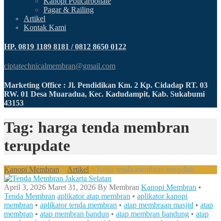
Kanopi Policarbonate
Pagar & Railing
Artikel
Kontak Kami
HP. 0819 1189 8181 / 0812 8650 0122
ciptatechnicalmembran@gmail.com
Marketing Office : Jl. Pendidikan Km. 2 Kp. Cidadap RT. 03
RW. 01 Desa Muaradua, Kec. Kadudampit, Kab. Sukabumi
43153
Tag: harga tenda membran
terupdate
Kanopi Membran
>
Artikel
>
harga tenda membran terupdate
April 3, 2026
Maret 31, 2026
By
Membran
Kanopi Membran
•
Tenda Membran
aplikator atap membran
•
aplikator kanopi
membran
•
aplikator tenda membran
•
atap membraan masjid
•
atap
membran
•
atap membran bandun
•
atap membran bandung
•
atap