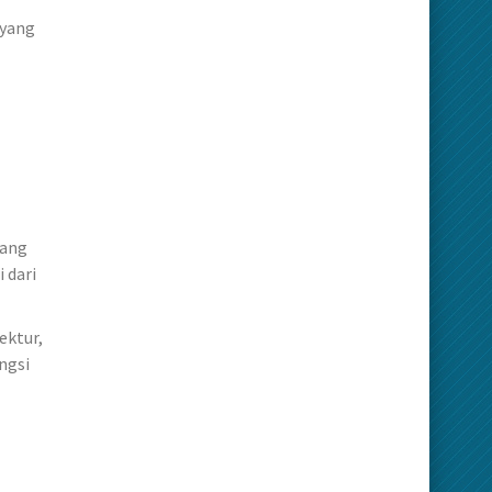
 yang
yang
 dari
ektur,
ngsi