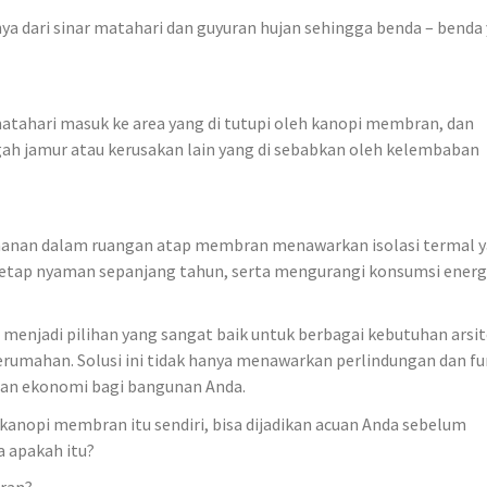
a dari sinar matahari dan guyuran hujan sehingga benda – benda
hari masuk ke area yang di tutupi oleh kanopi membran, dan
h jamur atau kerusakan lain yang di sebabkan oleh kelembaban
amanan dalam ruangan atap membran menawarkan isolasi termal 
etap nyaman sepanjang tahun, serta mengurangi konsumsi energi
enjadi pilihan yang sangat baik untuk berbagai kebutuhan arsit
erumahan. Solusi ini tidak hanya menawarkan perlindungan dan fu
 dan ekonomi bagi bangunan Anda.
kanopi membran itu sendiri, bisa dijadikan acuan Anda sebelum
a apakah itu?