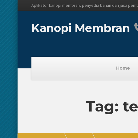
Aplikator kanopi membran, penyedia bahan dan jasa pem
Kanopi Membran
Home
Tag: 