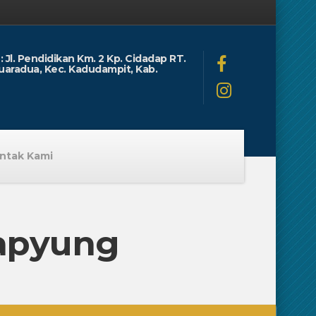
: Jl. Pendidikan Km. 2 Kp. Cidadap RT.
uaradua, Kec. Kadudampit, Kab.
ntak Kami
apyung