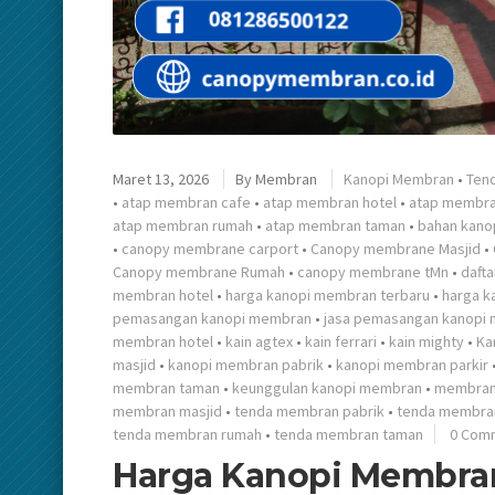
Maret 13, 2026
By
Membran
Kanopi Membran
•
Ten
•
atap membran cafe
•
atap membran hotel
•
atap membra
atap membran rumah
•
atap membran taman
•
bahan kano
•
canopy membrane carport
•
Canopy membrane Masjid
•
Canopy membrane Rumah
•
canopy membrane tMn
•
daft
membran hotel
•
harga kanopi membran terbaru
•
harga k
pemasangan kanopi membran
•
jasa pemasangan kanopi 
membran hotel
•
kain agtex
•
kain ferrari
•
kain mighty
•
Ka
masjid
•
kanopi membran pabrik
•
kanopi membran parkir
membran taman
•
keunggulan kanopi membran
•
membran
membran masjid
•
tenda membran pabrik
•
tenda membran
tenda membran rumah
•
tenda membran taman
0 Com
Harga Kanopi Membran