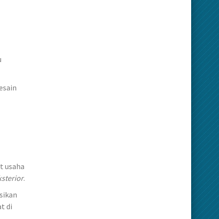
u
esain
t usaha
ksterior
.
sikan
t di