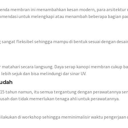
enda membran ini menambahkan kesan modern, para arsitektur
komendasi untuk melengkapi atau menambah beberapa bagian pa
 sangat fleksibel sehingga mampu di bentuk sesuai dengan desai
r matahari secara langsung. Daya serap kanopi membran cukup b
bih sejuk dan bisa melindungi dar sinar UV.
Mudah
 15 tahun namun, itu semua tergantung dengan perawatannya sen
usah dan tidak memerlukan tenaga ahli untuk perawatannya.
lakukan di workshop sehingga meminimalisir waktu pengerjaan d