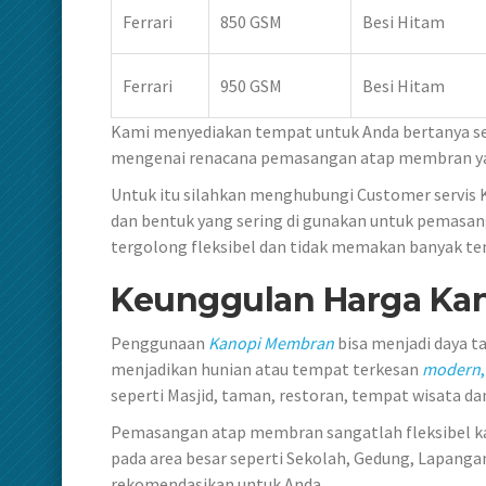
Ferrari
850 GSM
Besi Hitam
Ferrari
950 GSM
Besi Hitam
Kami menyediakan tempat untuk Anda bertanya se
mengenai renacana pemasangan atap membran yan
Untuk itu silahkan menghubungi Customer servis 
dan bentuk yang sering di gunakan untuk pemasa
tergolong fleksibel dan tidak memakan banyak t
Keunggulan Harga
Ka
Penggunaan
Kanopi
Membran
bisa menjadi daya 
menjadikan hunian atau tempat terkesan
modern
,
seperti Masjid, taman, restoran, tempat wisata dan
Pemasangan atap membran sangatlah fleksibel kar
pada area besar seperti Sekolah, Gedung, Lapangan
rekomendasikan untuk Anda.