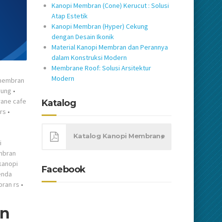
Kanopi Membran (Cone) Kerucut : Solusi
Atap Estetik
Kanopi Membran (Hyper) Cekung
dengan Desain Ikonik
Material Kanopi Membran dan Perannya
dalam Konstruksi Modern
Membrane Roof: Solusi Arsitektur
Modern
membran
yung
•
ane cafe
Katalog
rs
•
Katalog Kanopi Membrane
i
mbran
kanopi
Facebook
enda
ran rs
•
an