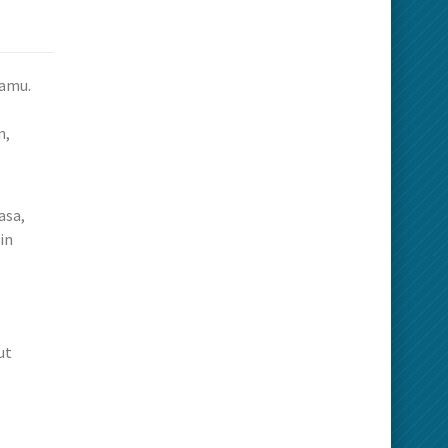
tamu.
n,
asa,
in
ut