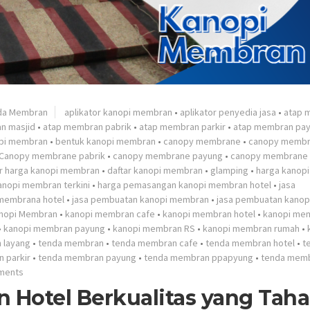
da Membran
aplikator kanopi membran
•
aplikator penyedia jasa
•
atap 
n masjid
•
atap membran pabrik
•
atap membran parkir
•
atap membran pa
pi membran
•
bentuk kanopi membran
•
canopy membrane
•
canopy membr
Canopy membrane pabrik
•
canopy membrane payung
•
canopy membrane 
ar harga kanopi membran
•
daftar kanopi membran
•
glamping
•
harga kanopi
anopi membran terkini
•
harga pemasangan kanopi membran hotel
•
jasa
membrana hotel
•
jasa pembuatan kanopi membran
•
jasa pembuatan kanop
nopi Membran
•
kanopi membran cafe
•
kanopi membran hotel
•
kanopi me
•
kanopi membran payung
•
kanopi membran RS
•
kanopi membran rumah
•
 layang
•
tenda membran
•
tenda membran cafe
•
tenda membran hotel
•
t
 parkir
•
tenda membran payung
•
tenda membran ppapyung
•
tenda memb
ments
 Hotel Berkualitas yang Tah