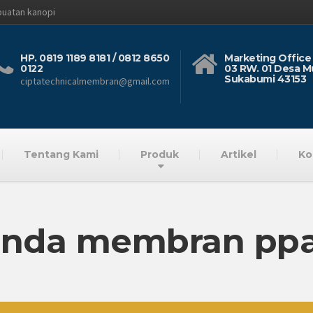
buatan kanopi
HP. 0819 1189 8181 / 0812 8650
Marketing Office 
0122
03 RW. 01 Desa M
Sukabumi 43153
ciptatechnicalmembran@gmail.com
Tentang Kami
Produk
Artikel
Ko
tenda membran pp