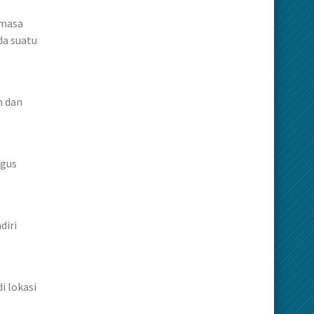
 masa
da suatu
n dan
agus
diri
i lokasi