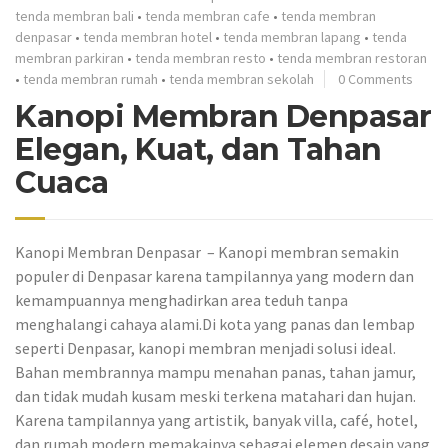
tenda membran bali
•
tenda membran cafe
•
tenda membran
denpasar
•
tenda membran hotel
•
tenda membran lapang
•
tenda
membran parkiran
•
tenda membran resto
•
tenda membran restoran
•
tenda membran rumah
•
tenda membran sekolah
0 Comments
Kanopi Membran Denpasar
Elegan, Kuat, dan Tahan
Cuaca
Kanopi Membran Denpasar – Kanopi membran semakin
populer di Denpasar karena tampilannya yang modern dan
kemampuannya menghadirkan area teduh tanpa
menghalangi cahaya alami.Di kota yang panas dan lembap
seperti Denpasar, kanopi membran menjadi solusi ideal.
Bahan membrannya mampu menahan panas, tahan jamur,
dan tidak mudah kusam meski terkena matahari dan hujan.
Karena tampilannya yang artistik, banyak villa, café, hotel,
dan rumah modern memakainya sebagai elemen desain yang