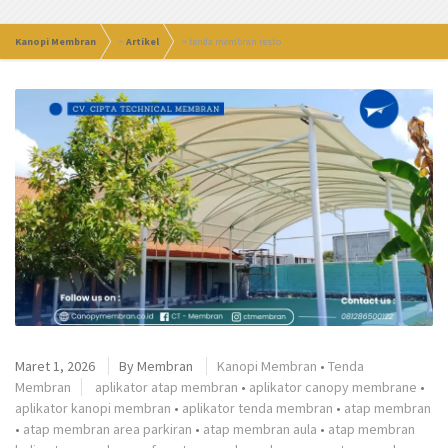
Kanopi Membran
>
Artikel
>
tenda membran resto
Maret 1, 2026
By
Membran
Kanopi Membran
•
Tenda
Membran
aplikator atap membran
•
aplikator canopy membrane
•
aplikator kanopi membran
•
aplikator tenda membran
•
atap membran
•
atap membran area parkiran
•
atap membran aula
•
atap membran