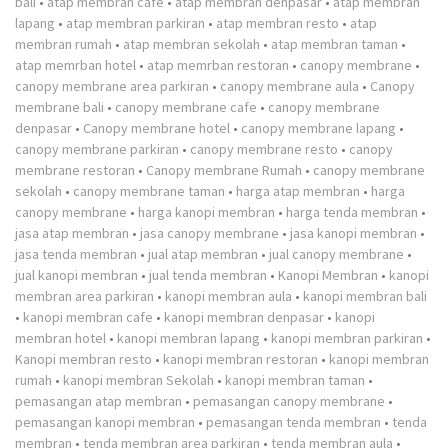
bali
•
atap membran cafe
•
atap membran denpasar
•
atap membran
lapang
•
atap membran parkiran
•
atap membran resto
•
atap
membran rumah
•
atap membran sekolah
•
atap membran taman
•
atap memrban hotel
•
atap memrban restoran
•
canopy membrane
•
canopy membrane area parkiran
•
canopy membrane aula
•
Canopy
membrane bali
•
canopy membrane cafe
•
canopy membrane
denpasar
•
Canopy membrane hotel
•
canopy membrane lapang
•
canopy membrane parkiran
•
canopy membrane resto
•
canopy
membrane restoran
•
Canopy membrane Rumah
•
canopy membrane
sekolah
•
canopy membrane taman
•
harga atap membran
•
harga
canopy membrane
•
harga kanopi membran
•
harga tenda membran
•
jasa atap membran
•
jasa canopy membrane
•
jasa kanopi membran
•
jasa tenda membran
•
jual atap membran
•
jual canopy membrane
•
jual kanopi membran
•
jual tenda membran
•
Kanopi Membran
•
kanopi
membran area parkiran
•
kanopi membran aula
•
kanopi membran bali
•
kanopi membran cafe
•
kanopi membran denpasar
•
kanopi
membran hotel
•
kanopi membran lapang
•
kanopi membran parkiran
•
Kanopi membran resto
•
kanopi membran restoran
•
kanopi membran
rumah
•
kanopi membran Sekolah
•
kanopi membran taman
•
pemasangan atap membran
•
pemasangan canopy membrane
•
pemasangan kanopi membran
•
pemasangan tenda membran
•
tenda
membran
•
tenda membran area parkiran
•
tenda membran aula
•