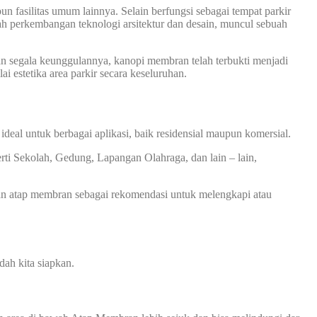
un fasilitas umum lainnya. Selain berfungsi sebagai tempat parkir
ngah perkembangan teknologi arsitektur dan desain, muncul sebuah
an segala keunggulannya, kanopi membran telah terbukti menjadi
i estetika area parkir secara keseluruhan.
eal untuk berbagai aplikasi, baik residensial maupun komersial.
rti Sekolah, Gedung, Lapangan Olahraga, dan lain – lain,
an atap membran sebagai rekomendasi untuk melengkapi atau
ah kita siapkan.