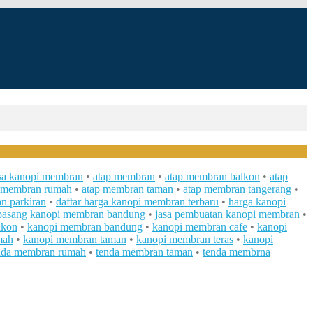
asa kanopi membran
•
atap membran
•
atap membran balkon
•
atap
 membran rumah
•
atap membran taman
•
atap membran tangerang
•
n parkiran
•
daftar harga kanopi membran terbaru
•
harga kanopi
 pasang kanopi membran bandung
•
jasa pembuatan kanopi membran
•
lkon
•
kanopi membran bandung
•
kanopi membran cafe
•
kanopi
mah
•
kanopi membran taman
•
kanopi membran teras
•
kanopi
nda membran rumah
•
tenda membran taman
•
tenda membrna