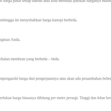
i harga pasar setiap daerah atau kota memiliki patokan harganya masin
 sehingga itu menyebabkan harga kanopi berbeda.
inginan Anda.
tebalan membran yang berbeda – beda.
mempengaruhi harga dari pengerjaannya atau akan ada penambahan beber
perlukan harga biasanya dihitung per meter persegi. Tinggi dan lebar