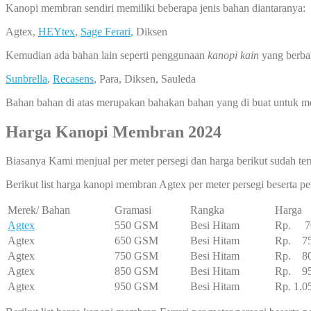
Kanopi membran sendiri memiliki beberapa jenis bahan diantaranya:
Agtex,
HEYtex
,
Sage Ferari
, Diksen
Kemudian ada bahan lain seperti penggunaan
kanopi kain
yang berba
Sunbrella
,
Recasens
, Para, Diksen, Sauleda
Bahan bahan di atas merupakan bahakan bahan yang di buat untuk 
Harga Kanopi Membran 2024
Biasanya Kami menjual per meter persegi dan harga berikut sudah ter
Berikut list harga kanopi membran Agtex per meter persegi beserta 
Merek/ Bahan
Gramasi
Rangka
Harga
Agtex
550 GSM
Besi Hitam
Rp. 70
Agtex
650 GSM
Besi Hitam
Rp. 75
Agtex
750 GSM
Besi Hitam
Rp. 80
Agtex
850 GSM
Besi Hitam
Rp. 95
Agtex
950 GSM
Besi Hitam
Rp. 1.0