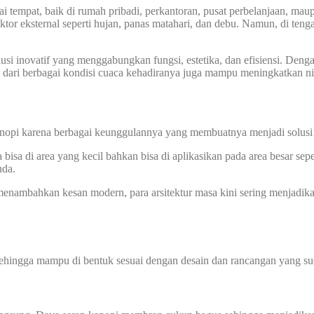
ai tempat, baik di rumah pribadi, perkantoran, pusat perbelanjaan, maup
aktor eksternal seperti hujan, panas matahari, dan debu. Namun, di te
usi inovatif yang menggabungkan fungsi, estetika, dan efisiensi. Deng
 dari berbagai kondisi cuaca kehadiranya juga mampu meningkatkan nila
nopi karena berbagai keunggulannya yang membuatnya menjadi solusi id
sa di area yang kecil bahkan bisa di aplikasikan pada area besar sepe
nda.
nambahkan kesan modern, para arsitektur masa kini sering menjadik
sehingga mampu di bentuk sesuai dengan desain dan rancangan yang sud