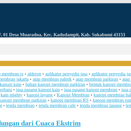
RW. 01 Desa Muaradua, Kec. Kadudampit, Kab. Sukabumi 43153
p membran rs
•
alderon
•
aplikator penyedia jasa
•
aplikator penyedia j
membran jakarta
•
atap membran pabrik
•
atap membran parkiran
•
atap
kanopi kain
•
bahan kanopi membran parkiran
•
bentuk kanopi membra
erbaru
•
jasa pasang kanopi kain
•
jasa pasang kanopi membran
•
jasa
•
kain mighty
•
kanopi layang
•
Kanopi Membran
•
kanopi membran ba
kanopi membran parkiran
•
kanopi membran RS
•
kanopi membran ru
n
•
tenda membran
•
tenda membran cafe
•
tenda membran lapang
•
te
dungan dari Cuaca Ekstrim