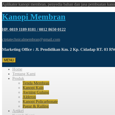
Aplikator kanopi membran, penyedia bahan dan jasa pembuatan kano
Kanopi Membran
HP. 0819 1189 8181 / 0812 8650 0122
ciptatechnicalmembran@gmail.com
Marketing Office : Jl. Pendidikan Km. 2 Kp. Cidadap RT. 03 
MENU
Home
Tentang Kami
Produk
Tenda Membran
Kanopi Kain
Awning Gulung
Alderon
Kanopi Policarbonate
Pagar & Railing
Artikel