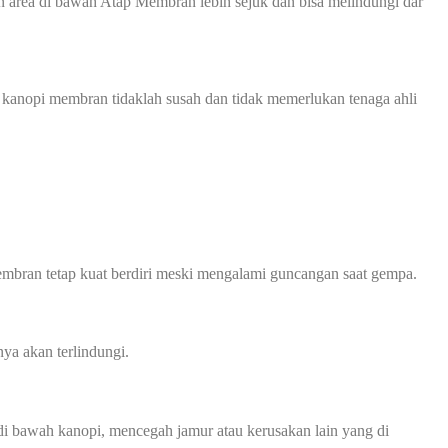
 area di bawah Atap Membran lebih sejuk dan bisa melindungi dar
 kanopi membran tidaklah susah dan tidak memerlukan tenaga ahli
mbran tetap kuat berdiri meski mengalami guncangan saat gempa.
ya akan terlindungi.
 bawah kanopi, mencegah jamur atau kerusakan lain yang di