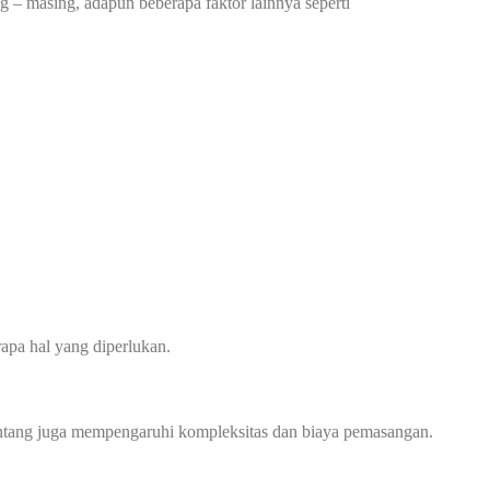
g – masing, adapun beberapa faktor lainnya seperti
apa hal yang diperlukan.
 bentang juga mempengaruhi kompleksitas dan biaya pemasangan.