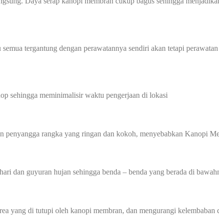
angsung. Daya serap kanopi membran cukup bagus sehingga menjadikan
 semua tergantung dengan perawatannya sendiri akan tetapi perawatan
p sehingga meminimalisir waktu pengerjaan di lokasi
gan penyangga rangka yang ringan dan kokoh, menyebabkan Kanopi Me
hari dan guyuran hujan sehingga benda – benda yang berada di bawahn
 yang di tutupi oleh kanopi membran, dan mengurangi kelembaban di