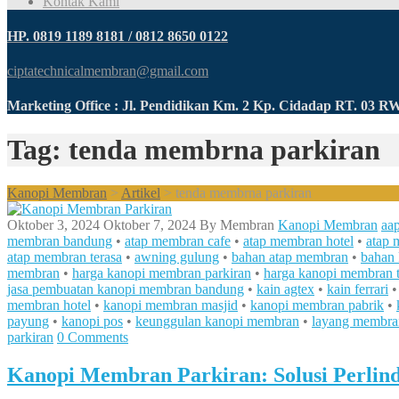
Kontak Kami
HP. 0819 1189 8181 / 0812 8650 0122
ciptatechnicalmembran@gmail.com
Marketing Office : Jl. Pendidikan Km. 2 Kp. Cidadap RT. 03 
Tag: tenda membrna parkiran
Kanopi Membran
>
Artikel
>
tenda membrna parkiran
Oktober 3, 2024
Oktober 7, 2024
By
Membran
Kanopi Membran
aa
membran bandung
•
atap membran cafe
•
atap membran hotel
•
atap 
atap membran terasa
•
awning gulung
•
bahan atap membran
•
bahan 
membran
•
harga kanopi membran parkiran
•
harga kanopi membran t
jasa pembuatan kanopi membran bandung
•
kain agtex
•
kain ferrari
membran hotel
•
kanopi membran masjid
•
kanopi membran pabrik
•
payung
•
kanopi pos
•
keunggulan kanopi membran
•
layang membra
parkiran
0 Comments
Kanopi Membran Parkiran: Solusi Perlin