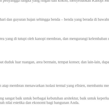
gan penyangga rangka yang ringan dan kokoh, menyebabkan Kanopi Me
hari dan guyuran hujan sehingga benda – benda yang berada di bawahn
 yang di tutupi oleh kanopi membran, dan mengurangi kelembaban di
at duduk luar ruangan, area bermain, tempat konser, dan lain-lain, dap
n atap membran menawarkan isolasi termal yang efisien, membantu men
 sangat baik untuk berbagai kebutuhan arsitektur, baik untuk keperlu
ah nilai estetika dan ekonomi bagi bangunan Anda.