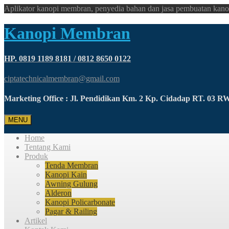
Aplikator kanopi membran, penyedia bahan dan jasa pembuatan kano
Kanopi Membran
HP. 0819 1189 8181 / 0812 8650 0122
ciptatechnicalmembran@gmail.com
Marketing Office : Jl. Pendidikan Km. 2 Kp. Cidadap RT. 03 
MENU
Home
Tentang Kami
Produk
Tenda Membran
Kanopi Kain
Awning Gulung
Alderon
Kanopi Policarbonate
Pagar & Railing
Artikel