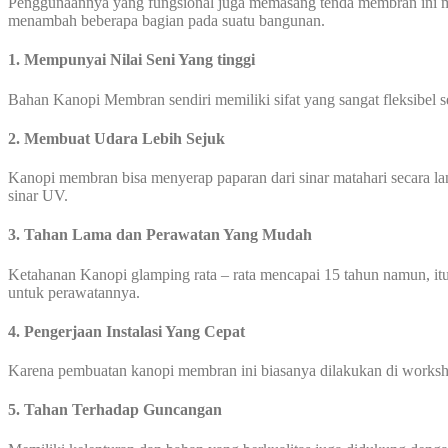
Penggunaannya yang fungsional juga memasang tenda membran ini me
menambah beberapa bagian pada suatu bangunan.
1. Mempunyai Nilai Seni Yang tinggi
Bahan Kanopi Membran sendiri memiliki sifat yang sangat fleksibel 
2. Membuat Udara Lebih Sejuk
Kanopi membran bisa menyerap paparan dari sinar matahari secara l
sinar UV.
3. Tahan Lama dan Perawatan Yang Mudah
Ketahanan Kanopi glamping rata – rata mencapai 15 tahun namun, itu
untuk perawatannya.
4. Pengerjaan Instalasi Yang Cepat
Karena pembuatan kanopi membran ini biasanya dilakukan di worksho
5. Tahan Terhadap Guncangan