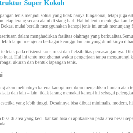
truktur Super Kokoh
an tenis menjadi solusi yang tidak hanya fungsional, tetapi juga este
 tetap terang secara alami di siang hari. Hal ini tentu meningkatkan
 Bekasi mulai beralih menggunakan kanopi jenis ini untuk menunjang fa
seriusan dalam menghadirkan fasilitas olahraga yang berkualitas.Sem
lebih lanjut mengenai berbagai keunggulan lain yang dimilikinya diban
erletak pada efisiensi konstruksi dan fleksibilitas pemasangannya. Di
 kuat. Hal ini tentu menghemat waktu pengerjaan tanpa mengurangi kuali
rbagai ukuran dan bentuk lapangan tenis.
kasi
yang akan melihatnya karena kanopi membran menjadikan hunian atau t
wisata dan lain – lain, tidak jarang memakai kanopi ini sebagai pelengk
etika yang lebih tinggi, Desainnya bisa dibuat minimalis, modern, hing
sa di area yang kecil bahkan bisa di aplikasikan pada area besar sepe
nda.