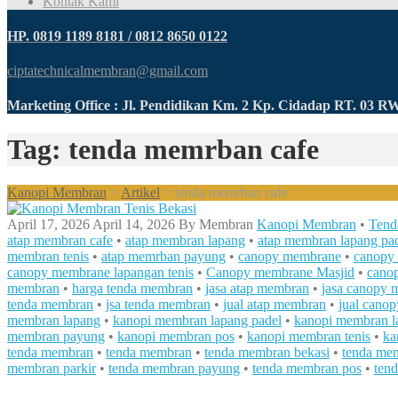
Kontak Kami
HP. 0819 1189 8181 / 0812 8650 0122
ciptatechnicalmembran@gmail.com
Marketing Office : Jl. Pendidikan Km. 2 Kp. Cidadap RT. 03 
Tag: tenda memrban cafe
Kanopi Membran
>
Artikel
>
tenda memrban cafe
April 17, 2026
April 14, 2026
By
Membran
Kanopi Membran
•
Tend
atap membran cafe
•
atap membran lapang
•
atap membran lapang pa
membran tenis
•
atap memrban payung
•
canopy membrane
•
canopy
canopy membrane lapangan tenis
•
Canopy membrane Masjid
•
cano
membran
•
harga tenda membran
•
jasa atap membran
•
jasa canopy
tenda membran
•
jsa tenda membran
•
jual atap membran
•
jual cano
membran lapang
•
kanopi membran lapang padel
•
kanopi membran l
membran payung
•
kanopi membran pos
•
kanopi membran tenis
•
ka
tenda membran
•
tenda membran
•
tenda membran bekasi
•
tenda me
membran parkir
•
tenda membran payung
•
tenda membran pos
•
ten