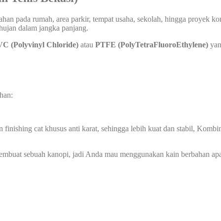
an pada rumah, area parkir, tempat usaha, sekolah, hingga proyek kom
 hujan dalam jangka panjang.
C (Polyvinyl Chloride)
atau
PTFE (PolyTetraFluoroEthylene)
yan
han:
 finishing cat khusus anti karat, sehingga lebih kuat dan stabil, Ko
membuat sebuah kanopi, jadi Anda mau menggunakan kain berbahan ap