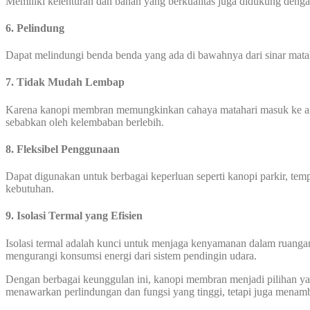
Memiliki kelenturan dan bahan yang berkualitas juga didukung den
6. Pelindung
Dapat melindungi benda benda yang ada di bawahnya dari sinar mata
7. Tidak Mudah Lembap
Karena kanopi membran memungkinkan cahaya matahari masuk ke area
sebabkan oleh kelembaban berlebih.
8. Fleksibel Penggunaan
Dapat digunakan untuk berbagai keperluan seperti kanopi parkir, temp
kebutuhan.
9. Isolasi Termal yang Efisien
Isolasi termal adalah kunci untuk menjaga kenyamanan dalam ruanga
mengurangi konsumsi energi dari sistem pendingin udara.
Dengan berbagai keunggulan ini, kanopi membran menjadi pilihan yang
menawarkan perlindungan dan fungsi yang tinggi, tetapi juga menamb