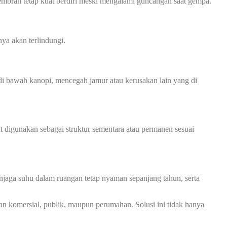
mbran tetap kuat berdiri meski mengalami guncangan saat gempa.
ya akan terlindungi.
 bawah kanopi, mencegah jamur atau kerusakan lain yang di
at digunakan sebagai struktur sementara atau permanen sesuai
jaga suhu dalam ruangan tetap nyaman sepanjang tahun, serta
an komersial, publik, maupun perumahan. Solusi ini tidak hanya