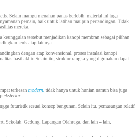
tis. Selain mampu menahan panas berlebih, material ini juga
 kenyamanan pemain, baik untuk latihan maupun pertandingan. Tidak
silitas mereka.
ua keunggulan tersebut menjadikan kanopi membran sebagai pilihan
dingkan jenis atap lainnya.
bandingkan dengan atap konvensional, proses instalasi kanopi
tas hasil akhir. Selain itu, struktur rangka yang digunakan dapat
empat terkesan
modern
,
tidak hanya untuk hunian namun bisa juga
ap
eksterior
.
ga futuristik sesuai konsep bangunan. Selain itu, pemasangan relatif
rti Sekolah, Gedung, Lapangan Olahraga, dan lain – lain,