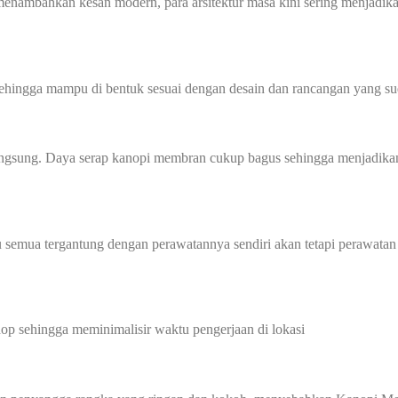
nambahkan kesan modern, para arsitektur masa kini sering menjadik
sehingga mampu di bentuk sesuai dengan desain dan rancangan yang sud
angsung. Daya serap kanopi membran cukup bagus sehingga menjadikan
 semua tergantung dengan perawatannya sendiri akan tetapi perawatan
p sehingga meminimalisir waktu pengerjaan di lokasi