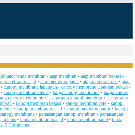
aplikator tenda membran
•
atap membran
•
atap membran bekasi
•
tap membran masjid
•
atap membran padel
•
atap membran pos
•
atap
•
canopy membrane lapangan
•
canopy membrane lapangan bekasi
•
•
canopy membrane tenis
•
harga canopy membrane
•
harga kanopi
asang canopy membrane
•
jasa pasang kanopi membran
•
jasa pasang
mbran
•
kanopi membran bekasi
•
kanopi membran cafe
•
kanopi
 tenis
•
kanopi membran masjid
•
kanopi membran parkir
•
kanopi
 canopy membrane
•
pemasangan kanopi membran
•
pemasangan
an tenis
•
tenda membran masjid
•
tenda membran padel
•
tenda
si
0 Comments