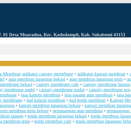
RW. 01 Desa Muaradua, Kec. Kadudampit, Kab. Sukabumi 43153
a Membran
aplikator canopy memrbane
•
aplikator kanopi membran
•
del
•
atap membran lapangan bekasi
•
atap membran lapangan tenis
•
a
 membrane bekasi
•
canopy membrane cafe
•
canopy membrane lapang
py membrane padel
•
canopy membrane parkir
•
canopy membrane pos
 membrane
•
jasa kanopi membran
•
jasa pasang atap membran
•
jasa p
py membrane
•
jual kanopi membran
•
jual tenda membran
•
Kanopi Me
apangan
•
kanopi membran lapangan bekasi
•
kanopi membran lapangan
nopi membran tenis bekasi
•
pemasangan atap membran
•
pemasangan
mbran lapang
•
tenda membran lapangan bekasi
•
tenda membran lapang
da membran tenis
•
tenda memrban cafe
•
tenda memrban lapangan beka