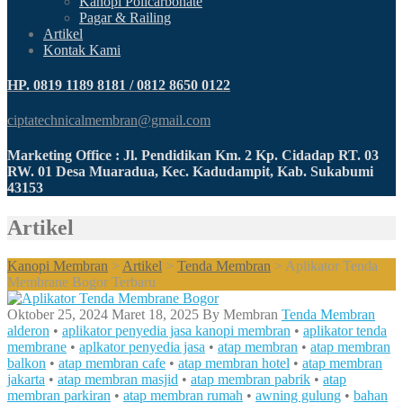
Kanopi Policarbonate
Pagar & Railing
Artikel
Kontak Kami
HP. 0819 1189 8181 / 0812 8650 0122
ciptatechnicalmembran@gmail.com
Marketing Office : Jl. Pendidikan Km. 2 Kp. Cidadap RT. 03
RW. 01 Desa Muaradua, Kec. Kadudampit, Kab. Sukabumi
43153
Artikel
Kanopi Membran
>
Artikel
>
Tenda Membran
>
Aplikator Tenda
Membrane Bogor Terbaru
Oktober 25, 2024
Maret 18, 2025
By
Membran
Tenda Membran
alderon
•
aplikator penyedia jasa kanopi membran
•
aplikator tenda
membrane
•
aplkator penyedia jasa
•
atap membran
•
atap membran
balkon
•
atap membran cafe
•
atap membran hotel
•
atap membran
jakarta
•
atap membran masjid
•
atap membran pabrik
•
atap
membran parkiran
•
atap membran rumah
•
awning gulung
•
bahan