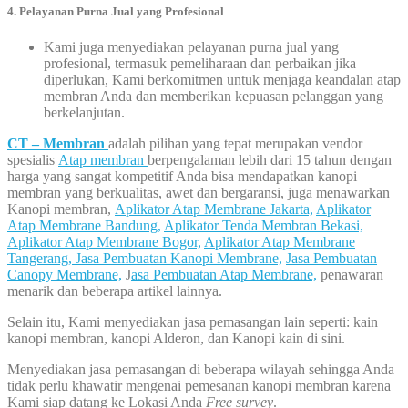
4. Pelayanan Purna Jual yang Profesional
Kami juga menyediakan pelayanan purna jual yang
profesional, termasuk pemeliharaan dan perbaikan jika
diperlukan, Kami berkomitmen untuk menjaga keandalan atap
membran Anda dan memberikan kepuasan pelanggan yang
berkelanjutan.
CT – Membran
adalah pilihan yang tepat merupakan vendor
spesialis
Atap membran
berpengalaman lebih dari 15 tahun dengan
harga yang sangat kompetitif Anda bisa mendapatkan kanopi
membran yang berkualitas, awet dan bergaransi, juga menawarkan
Kanopi membran,
Aplikator Atap Membrane Jakarta,
Aplikator
Atap Membrane Bandung,
Aplikator Tenda Membran Bekasi,
Aplikator Atap Membrane Bogor,
Aplikator Atap Membrane
Tangerang,
Jasa Pembuatan Kanopi Membrane,
Jasa Pembuatan
Canopy Membrane,
J
asa Pembuatan Atap Membrane,
penawaran
menarik dan beberapa artikel lainnya.
Selain itu, Kami menyediakan jasa pemasangan lain seperti: kain
kanopi membran, kanopi Alderon, dan Kanopi kain di sini.
Menyediakan jasa pemasangan di beberapa wilayah sehingga Anda
tidak perlu khawatir mengenai pemesanan kanopi membran karena
Kami siap datang ke Lokasi Anda
Free survey
.