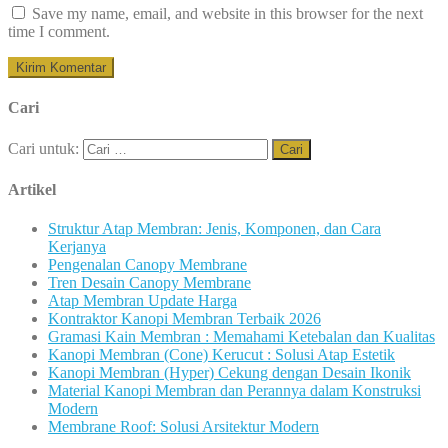
Save my name, email, and website in this browser for the next
time I comment.
Cari
Cari untuk:
Artikel
Struktur Atap Membran: Jenis, Komponen, dan Cara
Kerjanya
Pengenalan Canopy Membrane
Tren Desain Canopy Membrane
Atap Membran Update Harga
Kontraktor Kanopi Membran Terbaik 2026
Gramasi Kain Membran : Memahami Ketebalan dan Kualitas
Kanopi Membran (Cone) Kerucut : Solusi Atap Estetik
Kanopi Membran (Hyper) Cekung dengan Desain Ikonik
Material Kanopi Membran dan Perannya dalam Konstruksi
Modern
Membrane Roof: Solusi Arsitektur Modern