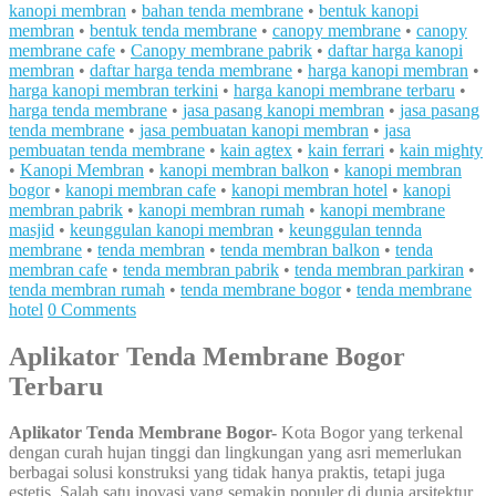
kanopi membran
•
bahan tenda membrane
•
bentuk kanopi
membran
•
bentuk tenda membrane
•
canopy membrane
•
canopy
membrane cafe
•
Canopy membrane pabrik
•
daftar harga kanopi
membran
•
daftar harga tenda membrane
•
harga kanopi membran
•
harga kanopi membran terkini
•
harga kanopi membrane terbaru
•
harga tenda membrane
•
jasa pasang kanopi membran
•
jasa pasang
tenda membrane
•
jasa pembuatan kanopi membran
•
jasa
pembuatan tenda membrane
•
kain agtex
•
kain ferrari
•
kain mighty
•
Kanopi Membran
•
kanopi membran balkon
•
kanopi membran
bogor
•
kanopi membran cafe
•
kanopi membran hotel
•
kanopi
membran pabrik
•
kanopi membran rumah
•
kanopi membrane
masjid
•
keunggulan kanopi membran
•
keunggulan tennda
membrane
•
tenda membran
•
tenda membran balkon
•
tenda
membran cafe
•
tenda membran pabrik
•
tenda membran parkiran
•
tenda membran rumah
•
tenda membrane bogor
•
tenda membrane
hotel
0 Comments
Aplikator Tenda Membrane Bogor
Terbaru
Aplikator Tenda Membrane Bogor-
Kota Bogor yang terkenal
dengan curah hujan tinggi dan lingkungan yang asri memerlukan
berbagai solusi konstruksi yang tidak hanya praktis, tetapi juga
estetis. Salah satu inovasi yang semakin populer di dunia arsitektur