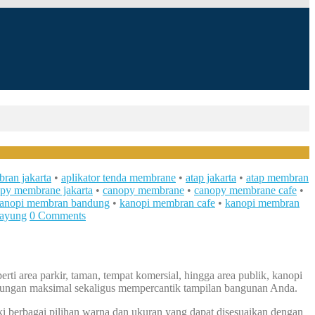
bran jakarta
•
aplikator tenda membrane
•
atap jakarta
•
atap membran
py membrane jakarta
•
canopy membrane
•
canopy membrane cafe
•
anopi membran bandung
•
kanopi membran cafe
•
kanopi membran
payung
0 Comments
ti area parkir, taman, tempat komersial, hingga area publik, kanopi
dungan maksimal sekaligus mempercantik tampilan bangunan Anda.
i berbagai pilihan warna dan ukuran yang dapat disesuaikan dengan