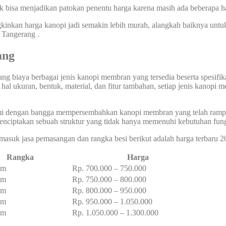
ak bisa menjadikan patokan penentu harga karena masih ada beberapa ha
kan harga kanopi jadi semakin lebih murah, alangkah baiknya untuk k
 Tangerang .
ang
g biaya berbagai jenis kanopi membran yang tersedia beserta spesifikasi
l ukuran, bentuk, material, dan fitur tambahan, setiap jenis kanopi 
ami dengan bangga mempersembahkan kanopi membran yang telah rampung
enciptakan sebuah struktur yang tidak hanya memenuhi kebutuhan fung
masuk jasa pemasangan dan rangka besi berikut adalah harga terbaru 2
Rangka
Harga
am
Rp. 700.000 – 750.000
am
Rp. 750.000 – 800.000
am
Rp. 800.000 – 950.000
am
Rp. 950.000 – 1.050.000
am
Rp. 1.050.000 – 1.300.000