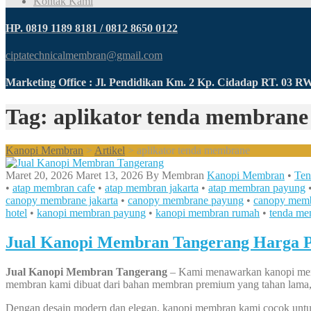
Kontak Kami
HP. 0819 1189 8181 / 0812 8650 0122
ciptatechnicalmembran@gmail.com
Marketing Office : Jl. Pendidikan Km. 2 Kp. Cidadap RT. 03 
Tag: aplikator tenda membrane
Kanopi Membran
>
Artikel
>
aplikator tenda membrane
Maret 20, 2026
Maret 13, 2026
By
Membran
Kanopi Membran
•
Ten
•
atap membran cafe
•
atap membran jakarta
•
atap membran payung
canopy membrane jakarta
•
canopy membrane payung
•
canopy memb
hotel
•
kanopi membran payung
•
kanopi membran rumah
•
tenda me
Jual Kanopi Membran Tangerang Harga 
Jual Kanopi Membran Tangerang
– Kami menawarkan kanopi membran
membran kami dibuat dari bahan membran premium yang tahan lama, 
Dengan desain modern dan elegan, kanopi membran kami cocok untuk 