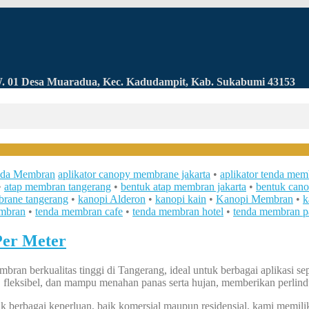
RW. 01 Desa Muaradua, Kec. Kadudampit, Kab. Sukabumi 43153
da Membran
aplikator canopy membrane jakarta
•
aplikator tenda mem
•
atap membran tangerang
•
bentuk atap membran jakarta
•
bentuk cano
rane tangerang
•
kanopi Alderon
•
kanopi kain
•
Kanopi Membran
•
k
mbran
•
tenda membran cafe
•
tenda membran hotel
•
tenda membran 
Per Meter
 berkualitas tinggi di Tangerang, ideal untuk berbagai aplikasi seper
fleksibel, dan mampu menahan panas serta hujan, memberikan perlin
berbagai keperluan, baik komersial maupun residensial, kami memilik