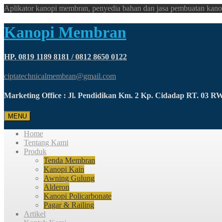
Aplikator kanopi membran, penyedia bahan dan jasa pembuatan kano
Kanopi Membran
HP. 0819 1189 8181 / 0812 8650 0122
ciptatechnicalmembran@gmail.com
Marketing Office : Jl. Pendidikan Km. 2 Kp. Cidadap RT. 03 
MENU
Home
Tentang Kami
Produk
Tenda Membran
Kanopi Kain
Awning Gulung
Alderon
Kanopi Policarbonate
Pagar & Railing
Artikel