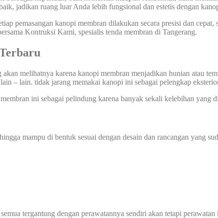
baik, jadikan ruang luar Anda lebih fungsional dan estetis dengan kan
tiap pemasangan kanopi membran dilakukan secara presisi dan cepat,
bersama Kontruksi Kami, spesialis tenda membran di Tangerang.
Terbaru
 akan melihatnya karena kanopi membran menjadikan hunian atau temp
lain – lain. tidak jarang memakai kanopi ini sebagai pelengkap eksterior
 membran ini sebagai pelindung karena banyak sekali kelebihan yang di
sehingga mampu di bentuk sesuai dengan desain dan rancangan yang sud
 semua tergantung dengan perawatannya sendiri akan tetapi perawatan 