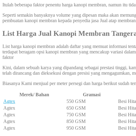
Itulah beberapa faktor penentu harga kanopi membran, namun itu tid
Seperti semakin banyaknya volume yang dipesan maka akan memungkin
pembuatan kanopi membran kepada penyedia jasa Jual atap membran
List Harga Jual Kanopi Membran Tanger
List harga kanopi membran adalah daftar yang memuat informasi tentan
terdapat beragam opsi kanopi membran yang mencakup variasi dalam ha
faktor
Kini, dalam sebuah karya yang dipandang sebagai prestasi tinggi, k
telah dirancang dan dieksekusi dengan presisi yang mengagumkan, m
Biasanya Kami menjual per meter persegi dan harga berikut sudah ter
Merek/ Bahan
Gramasi
Agtex
550 GSM
Besi Hit
Agtex
650 GSM
Besi Hit
Agtex
750 GSM
Besi Hit
Agtex
850 GSM
Besi Hit
Agtex
950 GSM
Besi Hit