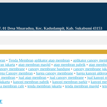
RW. 01 Desa Muaradua, Kec. Kadudampit, Kab. Sukabumi 43153
ran
•
Tenda Membran
aplikator atap membran
•
aplikator canopy mem
an jakarta
•
atap membran masjid
•
atap membran pabrik
•
atap membra
anopy membrane
•
canopy membrane bandung
•
canopy membrane jaka
rga Canopy membran
•
harga canopy membrane
•
harga kanopi aldero
da membran
•
jual atap membran
•
jual canopy membrane
•
jual kanopi
akarta
•
kanopi membran pabrik
•
kanopi membran parkir
•
kanopi me
da membran cafe
•
tenda membran jakarta
•
tenda membran masjid
•
te
r