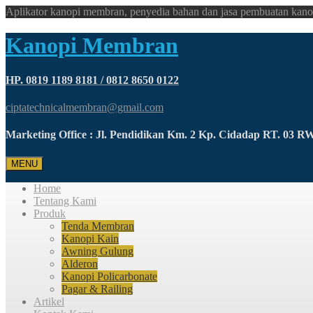
Aplikator kanopi membran, penyedia bahan dan jasa pembuatan kano
Kanopi Membran
HP. 0819 1189 8181 / 0812 8650 0122
ciptatechnicalmembran@gmail.com
Marketing Office : Jl. Pendidikan Km. 2 Kp. Cidadap RT. 03 
MENU
Home
Tentang Kami
Produk
Tenda Membran
Kanopi Kain
Awning Gulung
Alderon
Kanopi Policarbonate
Pagar & Railing
Artikel