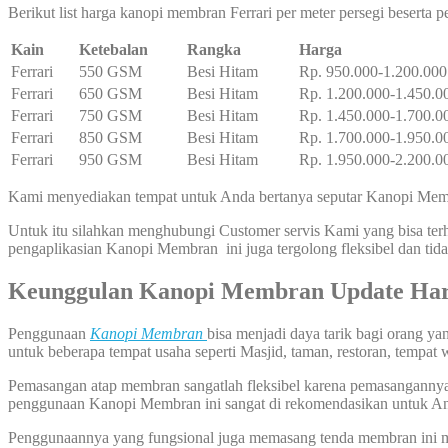
Berikut list harga kanopi membran Ferrari per meter persegi beserta 
Kain
Ketebalan
Rangka
Harga
Ferrari
550 GSM
Besi Hitam
Rp. 950.000-1.200.000
Ferrari
650 GSM
Besi Hitam
Rp. 1.200.000-1.450.0
Ferrari
750 GSM
Besi Hitam
Rp. 1.450.000-1.700.0
Ferrari
850 GSM
Besi Hitam
Rp. 1.700.000-1.950.0
Ferrari
950 GSM
Besi Hitam
Rp. 1.950.000-2.200.0
Kami menyediakan tempat untuk Anda bertanya seputar Kanopi Membr
Untuk itu silahkan menghubungi Customer servis Kami yang bisa t
pengaplikasian Kanopi Membran ini juga tergolong fleksibel dan t
Keunggulan Kanopi Membran Update Ha
Penggunaan
Kanopi Membran
bisa menjadi daya tarik bagi orang y
untuk beberapa tempat usaha seperti Masjid, taman, restoran, tempat 
Pemasangan atap membran sangatlah fleksibel karena pemasangannya bi
penggunaan Kanopi Membran ini sangat di rekomendasikan untuk A
Penggunaannya yang fungsional juga memasang tenda membran ini me