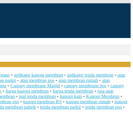
brane
•
aplikator kanopi membran
•
aplikator tenda membran
•
atap
n parkir
•
atap membran pos
•
atap membran rumah
•
atap
rta
•
Canopy membrane Masjid
•
canopy membrane pos
•
canopy
n
•
harga kanopi membran
•
harga tenda membran
•
jasa atap
 membran
•
jual tenda membran
•
kanopi kain
•
Kanopi Membran
•
mbran pos
•
kanopi membran RS
•
kanopi membran rumah
•
kanopi
nda membran pabrik
•
tenda membran parkir
•
tenda membran pos
•