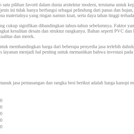
tu pilihan favorit dalam dunia arsitektur modern, terutama untuk kepe
i jenis ini tidak hanya berfungsi sebagai pelindung dari panas dan huj
a materialnya yang ringan namun kuat, serta daya tahan tinggi terhad
ang cukup signifikan dibandingkan tahun-tahun sebelumnya. Faktor ya
tingkat kesulitan desain dan struktur rangkanya. Bahan seperti PVC d
ualitas dan merek.
 membandingkan harga dari beberapa penyedia jasa terlebih dahulu. Ti
litas layanan menjadi hal penting untuk memastikan bahwa investasi 
rmasuk jasa pemasangan dan rangka besi berikut adalah harga kanopi 
00
00
00
00
00