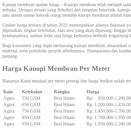
Kanopi membran update harga – Kanopi membran telah menjadi salah sa
terbuka. Dengan desain yang fleksibel dan tampilan futuristik, kanop
satu alasan utama banyak orang memilih kanopi membran adalah karen
Update harga terbaru di tahun 2025 menunjukkan adanya fluktuasi y
digunakan, tingkat ketebalan, luas area yang akan dipasang, hingga 
ketahanannya, namun tentu saja harga keduanya berbeda tergantung k
Bagi konsumen yang ingin memasang kanopi membran, disarankan untuk
material, serta portofolio proyek sebelumnya. Transparansi dan kua
panjang.
Harga Kanopi Membran Per Meter
Biasanya Kami menjual per meter persegi dan harga berikut sudah te
Kain
Ketebalan
Rangka
Harga
Agtex
550 GSM
Besi Hitam
Rp. 950.000-1.200.0
Agtex
650 GSM
Besi Hitam
Rp. 1.200.000-1.450.0
Agtex
750 GSM
Besi Hitam
Rp. 1.450.000-1.700.0
Agtex
850 GSM
Besi Hitam
Rp. 1.700.000-1.950.0
Agtex
950 GSM
Besi Hitam
Rp. 1.950.000-2.200.0