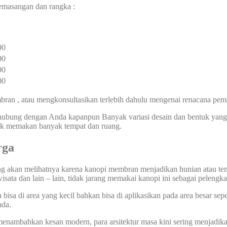
pemasangan dan rangka :
00
00
00
00
an , atau mengkonsultasikan terlebih dahulu mengenai renacana pem
erhubung dengan Anda kapanpun Banyak variasi desain dan bentuk ya
idak memakan banyak tempat dan ruang.
rga
ang akan melihatnya karena kanopi membran menjadikan hunian atau te
wisata dan lain – lain, tidak jarang memakai kanopi ini sebagai pelengk
sa di area yang kecil bahkan bisa di aplikasikan pada area besar sepe
nda.
nambahkan kesan modern, para arsitektur masa kini sering menjadik