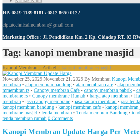
Kontak Kami
HP. 0819 1189 8181 / 0812 8650 0122
ciptatechnicalmembran@gmail.com
Marketing Office : Jl. Pendidikan Km. 2 Kp. Cidadap RT. 03 
Tag: kanopi membrane masjid
Kanopi Membran
>
Artikel
>
kanopi membrane masjid
November 25, 2025
November 21, 2025
By
Membran
Kanopi Memb
membran
•
atap membran bandung
•
atap membran cafe
•
atap membr
mmembran rs
•
Canopy membran Cafe
•
canopy membran pabrik
•
c
membrane rs
•
Canopy membrane Rumah
•
harga atap membran
•
Ha
membran
•
jasa canopy membrane
•
jasa kanopi membran
•
jasa ten
kanopi membran bandung
•
kanopi membran cafe
•
kanopi membran j
membrane masjid
•
tenda membran
•
Tenda membran Bandung
•
ten
tenda membran rumah
0 Comments
Kanopi Membran Update Harga Per Mete