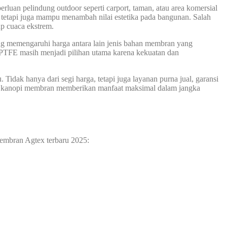
rluan pelindung outdoor seperti carport, taman, atau area komersial
an, tetapi juga mampu menambah nilai estetika pada bangunan. Salah
ap cuaca ekstrem.
ng memengaruhi harga antara lain jenis bahan membran yang
an PTFE masih menjadi pilihan utama karena kekuatan dan
dak hanya dari segi harga, tetapi juga layanan purna jual, garansi
pada kanopi membran memberikan manfaat maksimal dalam jangka
membran Agtex terbaru 2025: