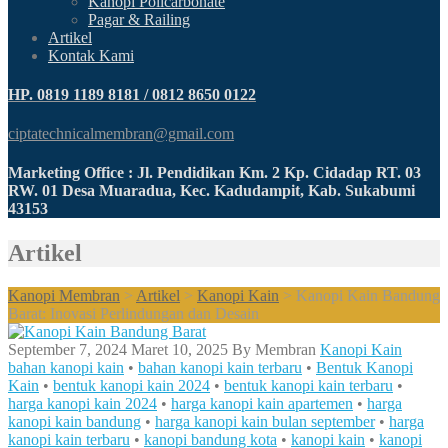
Kanopi Policarbonate
Pagar & Railing
Artikel
Kontak Kami
HP. 0819 1189 8181 / 0812 8650 0122
ciptatechnicalmembran@gmail.com
Marketing Office : Jl. Pendidikan Km. 2 Kp. Cidadap RT. 03
RW. 01 Desa Muaradua, Kec. Kadudampit, Kab. Sukabumi
43153
Artikel
Kanopi Membran
>
Artikel
>
Kanopi Kain
>
Kanopi Kain Bandung
Barat: Inovasi Perlindungan dan Desain
September 7, 2024
Maret 10, 2025
By
Membran
Kanopi Kain
bahan kanopi kain
•
bahan kanopi kain terbaru
•
Bentuk Kanopi
Kain
•
bentuk kanopi kain 2024
•
bentuk kanopi kain terbaru
•
harga kanopi kain 2024
•
harga kanopi kain apartemen
•
harga
kanopi kain bandung
•
harga kanopi kain bulan september
•
harga
kanopi kain terbaru
•
kanopi bandung kota
•
kanopi kain
•
kanopi