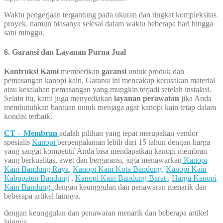
Waktu pengerjaan tergantung pada ukuran dan tingkat kompleksitas
proyek, namun biasanya selesai dalam waktu beberapa hari hingga
satu minggu.
6.
Garansi dan Layanan Purna Jual
Kontruksi Kami
memberikan
garansi
untuk produk dan
pemasangan kanopi kain. Garansi ini mencakup kerusakan material
atau kesalahan pemasangan yang mungkin terjadi setelah instalasi.
Selain itu, kami juga menyediakan
layanan perawatan
jika Anda
membutuhkan bantuan untuk menjaga agar kanopi kain tetap dalam
kondisi terbaik.
CT – Membran
adalah pilihan yang tepat merupakan vendor
spesialis
Kanopi
berpengalaman lebih dari 15 tahun dengan harga
yang sangat kompetitif Anda bisa mendapatkan kanopi membran
yang berkualitas, awet dan bergaransi, juga menawarkan
Kanopi
Kain Bandung Raya
,
Kanopi Kain Kota Bandung,
Kanopi Kain
Kabupaten Bandung
,
Kanopi Kain Bandung Barat
,
Harga Kanopi
Kain Bandung,
dengan keunggulan dan penawaran menarik dan
beberapa artikel lainnya.
dengan keunggulan dan penawaran menarik dan beberapa artikel
lainnya.