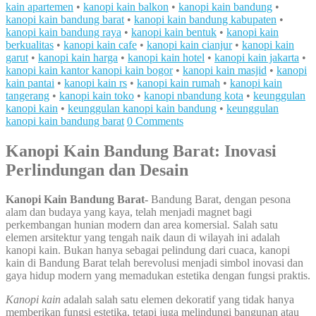
kain apartemen
•
kanopi kain balkon
•
kanopi kain bandung
•
kanopi kain bandung barat
•
kanopi kain bandung kabupaten
•
kanopi kain bandung raya
•
kanopi kain bentuk
•
kanopi kain
berkualitas
•
kanopi kain cafe
•
kanopi kain cianjur
•
kanopi kain
garut
•
kanopi kain harga
•
kanopi kain hotel
•
kanopi kain jakarta
•
kanopi kain kantor kanopi kain bogor
•
kanopi kain masjid
•
kanopi
kain pantai
•
kanopi kain rs
•
kanopi kain rumah
•
kanopi kain
tangerang
•
kanopi kain toko
•
kanopi nbandung kota
•
keunggulan
kanopi kain
•
keunggulan kanopi kain bandung
•
keunggulan
kanopi kain bandung barat
0 Comments
Kanopi Kain Bandung Barat: Inovasi
Perlindungan dan Desain
Kanopi Kain Bandung Barat-
Bandung Barat, dengan pesona
alam dan budaya yang kaya, telah menjadi magnet bagi
perkembangan hunian modern dan area komersial. Salah satu
elemen arsitektur yang tengah naik daun di wilayah ini adalah
kanopi kain. Bukan hanya sebagai pelindung dari cuaca, kanopi
kain di Bandung Barat telah berevolusi menjadi simbol inovasi dan
gaya hidup modern yang memadukan estetika dengan fungsi praktis.
Kanopi kain
adalah salah satu elemen dekoratif yang tidak hanya
memberikan fungsi estetika, tetapi juga melindungi bangunan atau