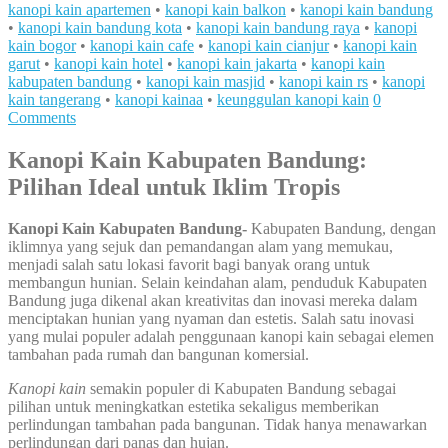
kanopi kain apartemen
•
kanopi kain balkon
•
kanopi kain bandung
•
kanopi kain bandung kota
•
kanopi kain bandung raya
•
kanopi
kain bogor
•
kanopi kain cafe
•
kanopi kain cianjur
•
kanopi kain
garut
•
kanopi kain hotel
•
kanopi kain jakarta
•
kanopi kain
kabupaten bandung
•
kanopi kain masjid
•
kanopi kain rs
•
kanopi
kain tangerang
•
kanopi kainaa
•
keunggulan kanopi kain
0
Comments
Kanopi Kain Kabupaten Bandung:
Pilihan Ideal untuk Iklim Tropis
Kanopi Kain Kabupaten Bandung-
Kabupaten Bandung, dengan
iklimnya yang sejuk dan pemandangan alam yang memukau,
menjadi salah satu lokasi favorit bagi banyak orang untuk
membangun hunian. Selain keindahan alam, penduduk Kabupaten
Bandung juga dikenal akan kreativitas dan inovasi mereka dalam
menciptakan hunian yang nyaman dan estetis. Salah satu inovasi
yang mulai populer adalah penggunaan kanopi kain sebagai elemen
tambahan pada rumah dan bangunan komersial.
Kanopi kain
semakin populer di Kabupaten Bandung sebagai
pilihan untuk meningkatkan estetika sekaligus memberikan
perlindungan tambahan pada bangunan. Tidak hanya menawarkan
perlindungan dari panas dan hujan.