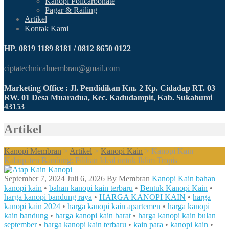
Kanopi Policarbonate
Pagar & Railing
Artikel
Kontak Kami
HP. 0819 1189 8181 / 0812 8650 0122
ciptatechnicalmembran@gmail.com
Marketing Office : Jl. Pendidikan Km. 2 Kp. Cidadap RT. 03
RW. 01 Desa Muaradua, Kec. Kadudampit, Kab. Sukabumi
43153
Artikel
Kanopi Membran
>
Artikel
>
Kanopi Kain
>
Kanopi Kain
Kabupaten Bandung: Pilihan Ideal untuk Iklim Tropis
September 7, 2024
Juli 6, 2026
By
Membran
Kanopi Kain
bahan
kanopi kain
•
bahan kanopi kain terbaru
•
Bentuk Kanopi Kain
•
harga kanopi bandung raya
•
HARGA KANOPI KAIN
•
harga
kanopi kain 2024
•
harga kanopi kain apartemen
•
harga kanopi
kain bandung
•
harga kanopi kain barat
•
harga kanopi kain bulan
september
•
harga kanopi kain terbaru
•
kain para
•
kanopi kain
•