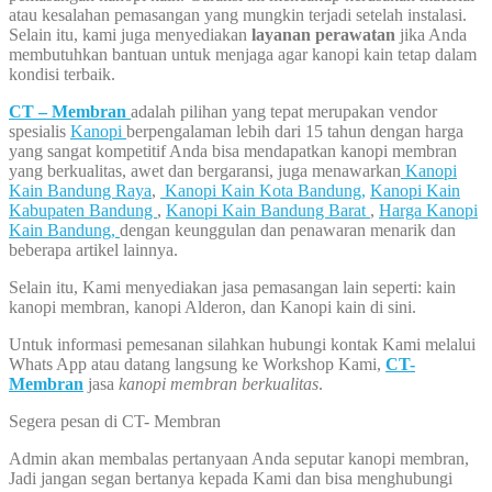
atau kesalahan pemasangan yang mungkin terjadi setelah instalasi.
Selain itu, kami juga menyediakan
layanan perawatan
jika Anda
membutuhkan bantuan untuk menjaga agar kanopi kain tetap dalam
kondisi terbaik.
CT – Membran
adalah pilihan yang tepat merupakan vendor
spesialis
Kanopi
berpengalaman lebih dari 15 tahun dengan harga
yang sangat kompetitif Anda bisa mendapatkan kanopi membran
yang berkualitas, awet dan bergaransi, juga menawarkan
Kanopi
Kain Bandung Raya
,
Kanopi Kain Kota Bandung,
Kanopi Kain
Kabupaten Bandung
,
Kanopi Kain Bandung Barat
,
Harga Kanopi
Kain Bandung,
dengan keunggulan dan penawaran menarik dan
beberapa artikel lainnya.
Selain itu, Kami menyediakan jasa pemasangan lain seperti: kain
kanopi membran, kanopi Alderon, dan Kanopi kain di sini.
Untuk informasi pemesanan silahkan hubungi kontak Kami melalui
Whats App atau datang langsung ke Workshop Kami,
CT-
Membran
jasa
kanopi membran berkualitas
.
Segera pesan di CT- Membran
Admin akan membalas pertanyaan Anda seputar kanopi membran,
Jadi jangan segan bertanya kepada Kami dan bisa menghubungi