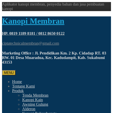
Aplikator kanopi membran, penyedia bahan dan jasa pembuatan
kanopi
Kanopi Membran
HP. 0819 1189 8181 / 0812 8650 0122
ciptatechnicalmembran@gmail.com
Marketing Office : Jl. Pendidikan Km. 2 Kp. Cidadap RT. 03
RW. 01 Desa Muaradua, Kec. Kadudampit, Kab. Sukabumi
43153
MENU
Home
Tentang Kami
Produk
Tenda Membran
Kanopi Kain
Awning Gulung
Alderon