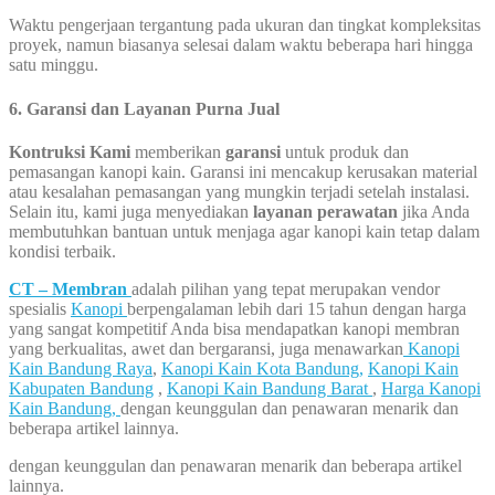
Waktu pengerjaan tergantung pada ukuran dan tingkat kompleksitas
proyek, namun biasanya selesai dalam waktu beberapa hari hingga
satu minggu.
6.
Garansi dan Layanan Purna Jual
Kontruksi Kami
memberikan
garansi
untuk produk dan
pemasangan kanopi kain. Garansi ini mencakup kerusakan material
atau kesalahan pemasangan yang mungkin terjadi setelah instalasi.
Selain itu, kami juga menyediakan
layanan perawatan
jika Anda
membutuhkan bantuan untuk menjaga agar kanopi kain tetap dalam
kondisi terbaik.
CT – Membran
adalah pilihan yang tepat merupakan vendor
spesialis
Kanopi
berpengalaman lebih dari 15 tahun dengan harga
yang sangat kompetitif Anda bisa mendapatkan kanopi membran
yang berkualitas, awet dan bergaransi, juga menawarkan
Kanopi
Kain Bandung Raya
,
Kanopi Kain Kota Bandung,
Kanopi Kain
Kabupaten Bandung
,
Kanopi Kain Bandung Barat
,
Harga Kanopi
Kain Bandung,
dengan keunggulan dan penawaran menarik dan
beberapa artikel lainnya.
dengan keunggulan dan penawaran menarik dan beberapa artikel
lainnya.