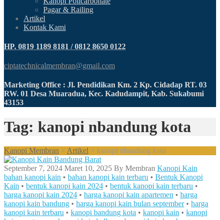
Kanopi Policarbonate
Pagar & Railing
Artikel
Kontak Kami
HP. 0819 1189 8181 / 0812 8650 0122
ciptatechnicalmembran@gmail.com
Marketing Office : Jl. Pendidikan Km. 2 Kp. Cidadap RT. 03
RW. 01 Desa Muaradua, Kec. Kadudampit, Kab. Sukabumi
43153
Tag: kanopi nbandung kota
Kanopi Membran
>
Artikel
>
kanopi nbandung kota
September 7, 2024
Maret 10, 2025
By
Membran
Kanopi Kain
bahan kanopi kain
•
bahan kanopi kain terbaru
•
Bentuk Kanopi
Kain
•
bentuk kanopi kain 2024
•
bentuk kanopi kain terbaru
•
harga kanopi kain 2024
•
harga kanopi kain apartemen
•
harga
kanopi kain bandung
•
harga kanopi kain bulan september
•
harga
kanopi kain terbaru
•
kanopi bandung kota
•
kanopi kain
•
kanopi