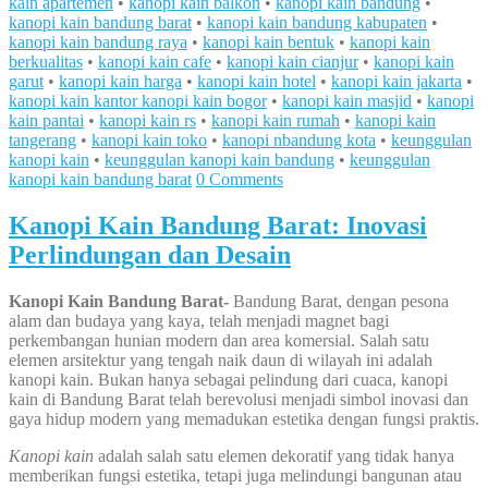
kain apartemen
•
kanopi kain balkon
•
kanopi kain bandung
•
kanopi kain bandung barat
•
kanopi kain bandung kabupaten
•
kanopi kain bandung raya
•
kanopi kain bentuk
•
kanopi kain
berkualitas
•
kanopi kain cafe
•
kanopi kain cianjur
•
kanopi kain
garut
•
kanopi kain harga
•
kanopi kain hotel
•
kanopi kain jakarta
•
kanopi kain kantor kanopi kain bogor
•
kanopi kain masjid
•
kanopi
kain pantai
•
kanopi kain rs
•
kanopi kain rumah
•
kanopi kain
tangerang
•
kanopi kain toko
•
kanopi nbandung kota
•
keunggulan
kanopi kain
•
keunggulan kanopi kain bandung
•
keunggulan
kanopi kain bandung barat
0 Comments
Kanopi Kain Bandung Barat: Inovasi
Perlindungan dan Desain
Kanopi Kain Bandung Barat-
Bandung Barat, dengan pesona
alam dan budaya yang kaya, telah menjadi magnet bagi
perkembangan hunian modern dan area komersial. Salah satu
elemen arsitektur yang tengah naik daun di wilayah ini adalah
kanopi kain. Bukan hanya sebagai pelindung dari cuaca, kanopi
kain di Bandung Barat telah berevolusi menjadi simbol inovasi dan
gaya hidup modern yang memadukan estetika dengan fungsi praktis.
Kanopi kain
adalah salah satu elemen dekoratif yang tidak hanya
memberikan fungsi estetika, tetapi juga melindungi bangunan atau