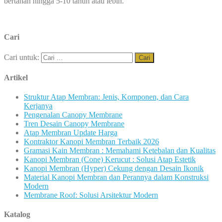
bertahan hingga 5-10 tahun atau lebih.
Cari
Cari untuk:
Artikel
Struktur Atap Membran: Jenis, Komponen, dan Cara
Kerjanya
Pengenalan Canopy Membrane
Tren Desain Canopy Membrane
Atap Membran Update Harga
Kontraktor Kanopi Membran Terbaik 2026
Gramasi Kain Membran : Memahami Ketebalan dan Kualitas
Kanopi Membran (Cone) Kerucut : Solusi Atap Estetik
Kanopi Membran (Hyper) Cekung dengan Desain Ikonik
Material Kanopi Membran dan Perannya dalam Konstruksi
Modern
Membrane Roof: Solusi Arsitektur Modern
Katalog