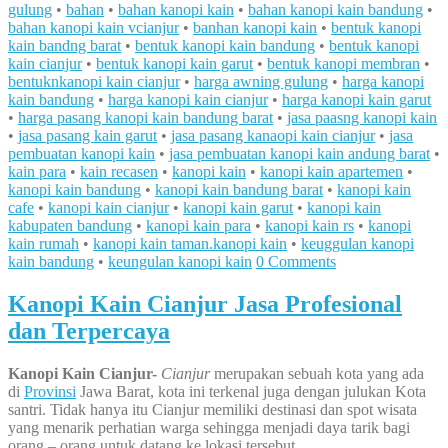
gulung
•
bahan
•
bahan kanopi kain
•
bahan kanopi kain bandung
•
bahan kanopi kain vcianjur
•
banhan kanopi kain
•
bentuk kanopi
kain bandng barat
•
bentuk kanopi kain bandung
•
bentuk kanopi
kain cianjur
•
bentuk kanopi kain garut
•
bentuk kanopi membran
•
bentuknkanopi kain cianjur
•
harga awning gulung
•
harga kanopi
kain bandung
•
harga kanopi kain cianjur
•
harga kanopi kain garut
•
harga pasang kanopi kain bandung barat
•
jasa paasng kanopi kain
•
jasa pasang kain garut
•
jasa pasang kanaopi kain cianjur
•
jasa
pembuatan kanopi kain
•
jasa pembuatan kanopi kain andung barat
•
kain para
•
kain recasen
•
kanopi kain
•
kanopi kain apartemen
•
kanopi kain bandung
•
kanopi kain bandung barat
•
kanopi kain
cafe
•
kanopi kain cianjur
•
kanopi kain garut
•
kanopi kain
kabupaten bandung
•
kanopi kain para
•
kanopi kain rs
•
kanopi
kain rumah
•
kanopi kain taman.kanopi kain
•
keuggulan kanopi
kain bandung
•
keungulan kanopi kain
0 Comments
Kanopi Kain Cianjur Jasa Profesional
dan Terpercaya
Kanopi K
ain Cianjur-
Cianjur
merupakan sebuah kota yang ada
di
Provinsi
Jawa Barat, kota ini terkenal juga dengan julukan Kota
santri. Tidak hanya itu Cianjur memiliki destinasi dan spot wisata
yang menarik perhatian warga sehingga menjadi daya tarik bagi
orang – orang untuk datang ke lokasi tersebut.