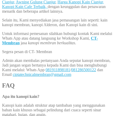
Cianjur,
Awning Gulung Cianjur
,
Harga Kanopi Kain Cianjur,
Kanopi Kain Cafe Terbaik,
dengan keunggulan dan penawaran
menarik dan beberapa artikel lainnya.
Selain itu, Kami menyediakan jasa pemasangan lain seperti: kain
kanopi membran, kanopi Alderon, dan Kanopi kain di sini.
Untuk informasi pemesanan silahkan hubungi kontak Kami melalui
Whats App atau datang langsung ke Workshop Kami,
CT-
Membran
jasa
kanopi membran berkualitas
.
Segera pesan di CT- Membran
Admin akan membalas pertanyaan Anda seputar kanopi membran,
Jadi jangan segan bertanya kepada Kami dan bisa menghubungi
Kami melalui: Whats App
081911898181
/
081286500122
dan
Email
ciptatechnicalmembran@gmail.com
FAQ
Apa itu kanopi kain?
Kanopi kain adalah struktur atap tambahan yang menggunakan
bahan kain khusus sebagai pelindung dari cuaca seperti sinar
matahari, hujan, dan angin.