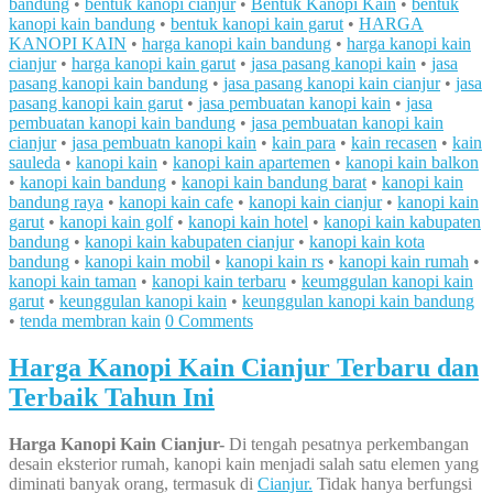
bandung
•
bentuk kanopi cianjur
•
Bentuk Kanopi Kain
•
bentuk
kanopi kain bandung
•
bentuk kanopi kain garut
•
HARGA
KANOPI KAIN
•
harga kanopi kain bandung
•
harga kanopi kain
cianjur
•
harga kanopi kain garut
•
jasa pasang kanopi kain
•
jasa
pasang kanopi kain bandung
•
jasa pasang kanopi kain cianjur
•
jasa
pasang kanopi kain garut
•
jasa pembuatan kanopi kain
•
jasa
pembuatan kanopi kain bandung
•
jasa pembuatan kanopi kain
cianjur
•
jasa pembuatn kanopi kain
•
kain para
•
kain recasen
•
kain
sauleda
•
kanopi kain
•
kanopi kain apartemen
•
kanopi kain balkon
•
kanopi kain bandung
•
kanopi kain bandung barat
•
kanopi kain
bandung raya
•
kanopi kain cafe
•
kanopi kain cianjur
•
kanopi kain
garut
•
kanopi kain golf
•
kanopi kain hotel
•
kanopi kain kabupaten
bandung
•
kanopi kain kabupaten cianjur
•
kanopi kain kota
bandung
•
kanopi kain mobil
•
kanopi kain rs
•
kanopi kain rumah
•
kanopi kain taman
•
kanopi kain terbaru
•
keumggulan kanopi kain
garut
•
keunggulan kanopi kain
•
keunggulan kanopi kain bandung
•
tenda membran kain
0 Comments
Harga Kanopi Kain Cianjur Terbaru dan
Terbaik Tahun Ini
Harga Kanopi Kain Cianjur-
Di tengah pesatnya perkembangan
desain eksterior rumah, kanopi kain menjadi salah satu elemen yang
diminati banyak orang, termasuk di
Cianjur.
Tidak hanya berfungsi