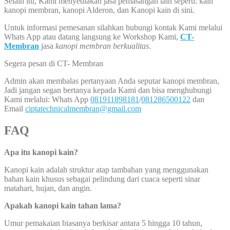
Selain itu, Kami menyediakan jasa pemasangan lain seperti: kain
kanopi membran, kanopi Alderon, dan Kanopi kain di sini.
Untuk informasi pemesanan silahkan hubungi kontak Kami melalui
Whats App atau datang langsung ke Workshop Kami,
CT-
Membran
jasa
kanopi membran berkualitas
.
Segera pesan di CT- Membran
Admin akan membalas pertanyaan Anda seputar kanopi membran,
Jadi jangan segan bertanya kepada Kami dan bisa menghubungi
Kami melalui: Whats App
081911898181
/
081286500122
dan
Email
ciptatechnicalmembran@gmail.com
FAQ
Apa itu kanopi kain?
Kanopi kain adalah struktur atap tambahan yang menggunakan
bahan kain khusus sebagai pelindung dari cuaca seperti sinar
matahari, hujan, dan angin.
Apakah kanopi kain tahan lama?
Umur pemakaian biasanya berkisar antara 5 hingga 10 tahun,