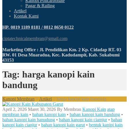
Kanopi Policarbonate
Pagar & Railing
Artikel
Kontak Kami
HP. 0819 1189 8181 / 0812 8650 0122
ciptatechnicalmembran@gmail.com
Marketing Office : Jl. Pendidikan Km. 2 Kp. Cidadap RT. 03
RW. 01 Desa Muaradua, Kec. Kadudampit, Kab. Sukabumi
43153
Tag: harga kanopi kain
bandung
Kanopi Membran
>
Artikel
>
harga kanopi kain bandung
April 2, 2026
Maret 30, 2026
By
Membran
Kanopi Kain
atap
membran kain
•
bahan kanopi kain
•
bahan kanopi kain bandung
•
bahan kanopi kain banudung
•
bahan kanopi kain ciamjur
•
bahan
kanopi kain cianjur
•
bahan kanopi kain garut
•
bentuk kanipi kain