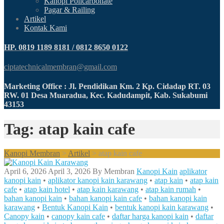
Kanopi Policarbonate
Pagar & Railing
Artikel
Kontak Kami
HP. 0819 1189 8181 / 0812 8650 0122
ciptatechnicalmembran@gmail.com
Marketing Office : Jl. Pendidikan Km. 2 Kp. Cidadap RT. 03
RW. 01 Desa Muaradua, Kec. Kadudampit, Kab. Sukabumi
43153
Tag: atap kain cafe
Kanopi Membran
>
Artikel
>
atap kain cafe
April 6, 2026
April 3, 2026
By
Membran
Kanopi Kain
aplikator
kanopi kain
•
aplikator kanopi kain karawang
•
atap kain
•
atap kain
cafe
•
atap kain hotel
•
atap kain karawang
•
atap kain rumah
•
bahan kanopi kain
•
bahan kanopi kain cafe
•
bahan kanopi kain
karawang
•
Bentuk Kanopi Kain
•
bentuk kanopi kain karawang
•
Canopy kain
•
canopy kain cafe
•
daftar harga kanopi kain
•
daftar