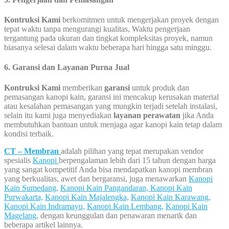
Kontruksi Kami
berkomitmen untuk mengerjakan proyek dengan
tepat waktu tanpa mengurangi kualitas, Waktu pengerjaan
tergantung pada ukuran dan tingkat kompleksitas proyek, namun
biasanya selesai dalam waktu beberapa hari hingga satu minggu.
6. Garansi dan Layanan Purna Jual
Kontruksi Kami
memberikan
garansi
untuk produk dan
pemasangan kanopi kain, garansi ini mencakup kerusakan material
atau kesalahan pemasangan yang mungkin terjadi setelah instalasi,
selain itu kami juga menyediakan
layanan perawatan
jika Anda
membutuhkan bantuan untuk menjaga agar kanopi kain tetap dalam
kondisi terbaik.
CT – Membran
adalah pilihan yang tepat merupakan vendor
spesialis
Kanopi
berpengalaman lebih dari 15 tahun dengan harga
yang sangat kompetitif Anda bisa mendapatkan kanopi membran
yang berkualitas, awet dan bergaransi, juga menawarkan
Kanopi
Kain Sumedang,
Kanopi Kain Pangandaran,
Kanopi Kain
Purwakarta,
Kanopi Kain Majalengka,
Kanopi Kain Karawang,
Kanopi Kain Indramayu,
Kanopi Kain Lembang,
Kanopi Kain
Magelang,
dengan keunggulan dan penawaran menarik dan
beberapa artikel lainnya.