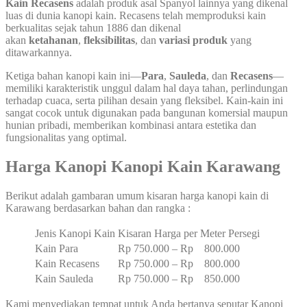
Kain Recasens
adalah produk asal Spanyol lainnya yang dikenal
luas di dunia kanopi kain. Recasens telah memproduksi kain
berkualitas sejak tahun 1886 dan dikenal
akan
ketahanan
,
fleksibilitas
, dan
variasi produk
yang
ditawarkannya.
Ketiga bahan kanopi kain ini—
Para
,
Sauleda
, dan
Recasens
—
memiliki karakteristik unggul dalam hal daya tahan, perlindungan
terhadap cuaca, serta pilihan desain yang fleksibel. Kain-kain ini
sangat cocok untuk digunakan pada bangunan komersial maupun
hunian pribadi, memberikan kombinasi antara estetika dan
fungsionalitas yang optimal.
Harga Kanopi Kanopi Kain Karawang
Berikut adalah gambaran umum kisaran harga kanopi kain di
Karawang berdasarkan bahan dan rangka :
Jenis Kanopi Kain
Kisaran Harga per Meter Persegi
Kain Para
Rp 750.000 – Rp 800.000
Kain Recasens
Rp 750.000 – Rp 800.000
Kain Sauleda
Rp 750.000 – Rp 850.000
Kami menyediakan tempat untuk Anda bertanya seputar Kanopi