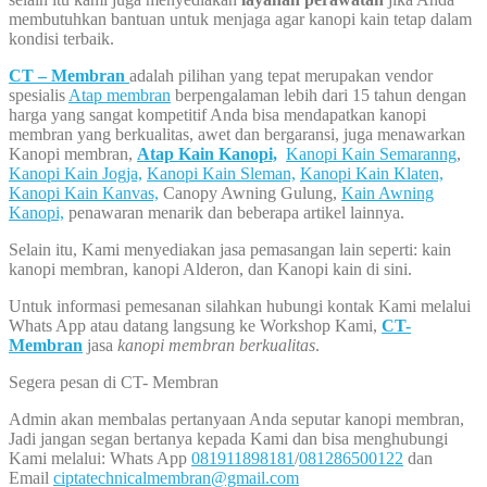
membutuhkan bantuan untuk menjaga agar kanopi kain tetap dalam
kondisi terbaik.
CT – Membran
adalah pilihan yang tepat merupakan vendor
spesialis
Atap membran
berpengalaman lebih dari 15 tahun dengan
harga yang sangat kompetitif Anda bisa mendapatkan kanopi
membran yang berkualitas, awet dan bergaransi, juga menawarkan
Kanopi membran,
Atap Kain Kanopi,
Kanopi Kain Semaranng
,
Kanopi Kain Jogja,
Kanopi Kain Sleman,
Kanopi Kain Klaten,
Kanopi Kain Kanvas,
Canopy Awning Gulung,
Kain Awning
Kanopi,
penawaran menarik dan beberapa artikel lainnya.
Selain itu, Kami menyediakan jasa pemasangan lain seperti: kain
kanopi membran, kanopi Alderon, dan Kanopi kain di sini.
Untuk informasi pemesanan silahkan hubungi kontak Kami melalui
Whats App atau datang langsung ke Workshop Kami,
CT-
Membran
jasa
kanopi membran berkualitas
.
Segera pesan di CT- Membran
Admin akan membalas pertanyaan Anda seputar kanopi membran,
Jadi jangan segan bertanya kepada Kami dan bisa menghubungi
Kami melalui: Whats App
081911898181
/
081286500122
dan
Email
ciptatechnicalmembran@gmail.com