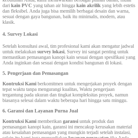
dari
kain PVC
yang tahan air hingga
kain akrilik
yang lebih estetis
dan fleksibel. Anda juga bisa memilih berbagai desain dan warna,
sesuai dengan gaya bangunan, baik itu minimalis, modern, atau
klasik.
4. Survey Lokasi
Setelah konsultasi awal, tim profesional kami akan mengatur jadwal
untuk melakukan
survey lokasi
, Survey ini sangat penting untuk
memastikan pemasangan kanopi kain sesuai dengan spesifikasi yang
Anda inginkan dan sesuai dengan kondisi bangunan di lokasi.
5. Pengerjaan dan Pemasangan
Kontruksi Kami
berkomitmen untuk mengerjakan proyek dengan
tepat waktu tanpa mengurangi kualitas, Waktu pengerjaan
tergantung pada ukuran dan tingkat kompleksitas proyek, namun
biasanya selesai dalam waktu beberapa hari hingga satu minggu.
6. Garansi dan Layanan Purna Jual
Kontruksi Kami
memberikan
garansi
untuk produk dan
pemasangan kanopi kain, garansi ini mencakup kerusakan material
atau kesalahan pemasangan yang mungkin terjadi setelah instalasi,
selain itu kami juga menyediakan
layanan perawatan
jika Anda