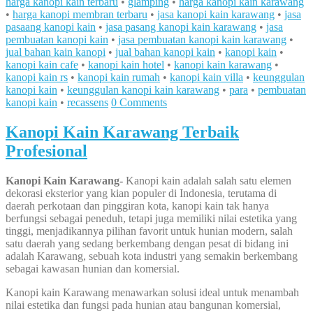
harga kanopi kain terbaru
•
glamping
•
harga kanopi kain karawang
•
harga kanopi membran terbaru
•
jasa kanopi kain karawang
•
jasa
pasaang kanopi kain
•
jasa pasang kanopi kain karawang
•
jasa
pembuatan kanopi kain
•
jasa pembuatan kanopi kain karawang
•
jual bahan kain kanopi
•
jual bahan kanopi kain
•
kanopi kain
•
kanopi kain cafe
•
kanopi kain hotel
•
kanopi kain karawang
•
kanopi kain rs
•
kanopi kain rumah
•
kanopi kain villa
•
keunggulan
kanopi kain
•
keunggulan kanopi kain karawang
•
para
•
pembuatan
kanopi kain
•
recassens
0 Comments
Kanopi Kain Karawang Terbaik
Profesional
Kanopi Kain Karawang-
Kanopi kain adalah salah satu elemen
dekorasi eksterior yang kian populer di Indonesia, terutama di
daerah perkotaan dan pinggiran kota, kanopi kain tak hanya
berfungsi sebagai peneduh, tetapi juga memiliki nilai estetika yang
tinggi, menjadikannya pilihan favorit untuk hunian modern, salah
satu daerah yang sedang berkembang dengan pesat di bidang ini
adalah Karawang, sebuah kota industri yang semakin berkembang
sebagai kawasan hunian dan komersial.
Kanopi kain Karawang menawarkan solusi ideal untuk menambah
nilai estetika dan fungsi pada hunian atau bangunan komersial,