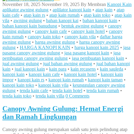
November 18, 2025
November 19, 2025
By
Membran
Kanopi Kain
aplikator awning gulung
•
aplilator kanopi kain
•
atap kain
•
atap
kain cafe
•
atap kain rs
•
atap kain rumah
•
atap kain toko
•
atap kain
vila
•
awning gulung
•
bahan kanopi kai
•
bahan kanopi kain
•
bahan kanopi kain banudung
•
bentuk awning gulung
•
canopy
awning gulung
•
canopy kain cafe
•
canopy kain hotel
•
canopy
kain rumah
•
canopy kain toko
•
canopy kain vila
•
daftar harga
awning gulung
•
harga awning gulung
•
harga canopy awning
gulung
•
HARGA KANOPI KAIN
•
harga kanopi kain 2025
•
jasa
pasang canopy awning gulung
•
jasa pasang kanopi kain
•
jasa
pembuatan canopy awning gulung
•
jasa pembuatan kanopi kain
•
jual awning gulung
•
jual bahan awning gulung
•
jual bahan kanopi
kain
•
jual kanopi kain
•
kain para
•
kain recasens
•
kain sauleda
•
kanopi kain
•
kanopi kain cafe
•
kanopi kain hotel
•
kanopi kain
impor
•
kanopi kain rs
•
kanopi kain rumah
•
kanopi kain taman
•
kanopi kain toko
•
kanopi kain vila
•
keunggulan canopy awning
gulung
•
tenda kain cafe
•
tenda kain hotel
•
tenda kain rumah
•
tenda kain toko
•
tenda kain villa
0 Comments
Canopy Awning Gulung: Hemat Energi
dan Ramah Lingkungan
Canopy awning gulung merupakan salah satu jenis pelindung atap