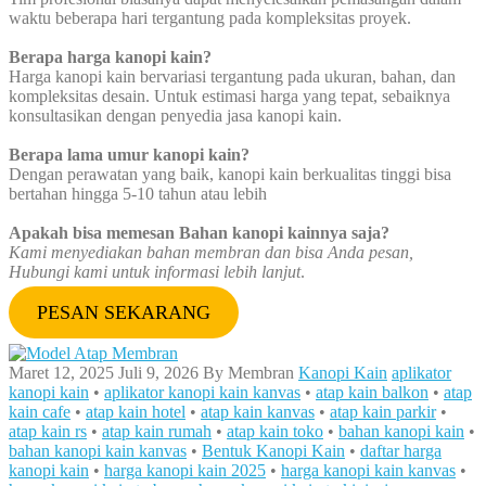
waktu beberapa hari tergantung pada kompleksitas proyek.
B
erapa harga kanopi kain?
Harga kanopi kain bervariasi tergantung pada ukuran, bahan, dan
kompleksitas desain. Untuk estimasi harga yang tepat, sebaiknya
konsultasikan dengan penyedia jasa kanopi kain.
Berapa lama umur kanopi kain?
Dengan perawatan yang baik, kanopi kain berkualitas tinggi bisa
bertahan hingga 5-10 tahun atau lebih
Apakah bisa memesan Bahan kanopi kainnya saja?
Kami menyediakan bahan membran dan bisa Anda pesan,
Hubungi kami untuk informasi lebih lanjut
.
PESAN SEKARANG
Maret 12, 2025
Juli 9, 2026
By
Membran
Kanopi Kain
aplikator
kanopi kain
•
aplikator kanopi kain kanvas
•
atap kain balkon
•
atap
kain cafe
•
atap kain hotel
•
atap kain kanvas
•
atap kain parkir
•
atap kain rs
•
atap kain rumah
•
atap kain toko
•
bahan kanopi kain
•
bahan kanopi kain kanvas
•
Bentuk Kanopi Kain
•
daftar harga
kanopi kain
•
harga kanopi kain 2025
•
harga kanopi kain kanvas
•