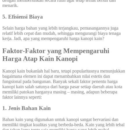
dengan membersihkan secara rutin agar tetap terliat bersih dan
menarik.
5. Efisiensi Biaya
Selain harga bahan yang lebih terjangkau, pemasangannya juga
relatif lebih cepat dan mudah, sehingga mengurangi biaya tenaga
kerja. Jadi, apa yang mempengaruhi harga kanopi kain?
Faktor-Faktor yang Mempengaruhi
Harga Atap Kain Kanopi
Kanopi kain bukanlah hal baru, tetapi popularitasnya menunjukkan
bagaimana elemen ini dapat menambahkan nilai estetis dan
fungsional pada bangunan. Banyak sekali faktor penentu harga
kanopi kain salah satunya dari harga pasar setiap daerah atau kota
memiliki patokan harganya masing – masing, adapun beberapa
faktor lainnya seperti:
1. Jenis Bahan Kain
Bahan kain yang digunakan untuk kanopi sangat bervariasi dan
memiliki tingkat kualitas yang berbeda-beda. Kain yang lebih tebal
dan tahan lama tentu saja memiliki harga yang lebih mahal.