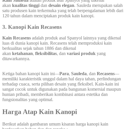
Kain Sauleda
adalah produk asal Spanyol yang dikenal
akan
kualitas tinggi
dan
desain elegan
. Sauleda merupakan salah
satu produsen kain terkemuka yang telah berpengalaman lebih dari
120 tahun dalam menciptakan produk kain kanopi.
3.
Kanopi Kain Recasens
Kain Recasens
adalah produk asal Spanyol lainnya yang dikenal
luas di dunia kanopi kain. Recasens telah memproduksi kain
berkualitas sejak tahun 1886 dan dikenal
akan
ketahanan
,
fleksibilitas
, dan
variasi produk
yang
ditawarkannya.
Ketiga bahan kanopi kain ini—
Para
,
Sauleda
, dan
Recasens
—
memiliki karakteristik unggul dalam hal daya tahan, perlindungan
terhadap cuaca, serta pilihan desain yang fleksibel. Kain-kain ini
sangat cocok untuk digunakan pada bangunan komersial maupun
hunian pribadi, memberikan kombinasi antara estetika dan
fungsionalitas yang optimal.
Harga Atap Kain Kanopi
Berikut adalah gambaran umum kisaran harga kanopi kain