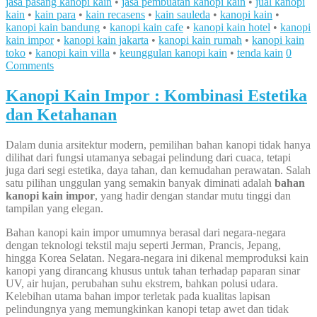
jasa pasang kanopi kain
•
jasa pembuatan kanopi kain
•
jual kanopi
kain
•
kain para
•
kain recasens
•
kain sauleda
•
kanopi kain
•
kanopi kain bandung
•
kanopi kain cafe
•
kanopi kain hotel
•
kanopi
kain impor
•
kanopi kain jakarta
•
kanopi kain rumah
•
kanopi kain
toko
•
kanopi kain villa
•
keunggulan kanopi kain
•
tenda kain
0
Comments
Kanopi Kain Impor : Kombinasi Estetika
dan Ketahanan
Dalam dunia arsitektur modern, pemilihan bahan kanopi tidak hanya
dilihat dari fungsi utamanya sebagai pelindung dari cuaca, tetapi
juga dari segi estetika, daya tahan, dan kemudahan perawatan. Salah
satu pilihan unggulan yang semakin banyak diminati adalah
bahan
kanopi kain impor
, yang hadir dengan standar mutu tinggi dan
tampilan yang elegan.
Bahan kanopi kain impor umumnya berasal dari negara-negara
dengan teknologi tekstil maju seperti Jerman, Prancis, Jepang,
hingga Korea Selatan. Negara-negara ini dikenal memproduksi kain
kanopi yang dirancang khusus untuk tahan terhadap paparan sinar
UV, air hujan, perubahan suhu ekstrem, bahkan polusi udara.
Kelebihan utama bahan impor terletak pada kualitas lapisan
pelindungnya yang memungkinkan kanopi tetap awet dan tidak