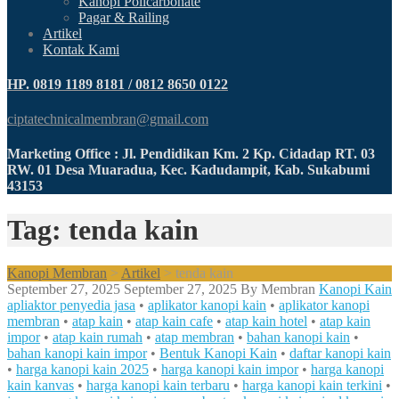
Kanopi Policarbonate
Pagar & Railing
Artikel
Kontak Kami
HP. 0819 1189 8181 / 0812 8650 0122
ciptatechnicalmembran@gmail.com
Marketing Office : Jl. Pendidikan Km. 2 Kp. Cidadap RT. 03
RW. 01 Desa Muaradua, Kec. Kadudampit, Kab. Sukabumi
43153
Tag: tenda kain
Kanopi Membran
>
Artikel
>
tenda kain
September 27, 2025
September 27, 2025
By
Membran
Kanopi Kain
apliaktor penyedia jasa
•
aplikator kanopi kain
•
aplikator kanopi
membran
•
atap kain
•
atap kain cafe
•
atap kain hotel
•
atap kain
impor
•
atap kain rumah
•
atap membran
•
bahan kanopi kain
•
bahan kanopi kain impor
•
Bentuk Kanopi Kain
•
daftar kanopi kain
•
harga kanopi kain 2025
•
harga kanopi kain impor
•
harga kanopi
kain kanvas
•
harga kanopi kain terbaru
•
harga kanopi kain terkini
•