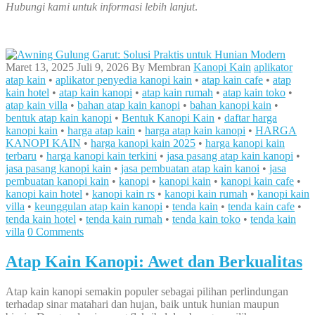
Hubungi kami untuk informasi lebih lanjut
.
Maret 13, 2025
Juli 9, 2026
By
Membran
Kanopi Kain
aplikator
atap kain
•
aplikator penyedia kanopi kain
•
atap kain cafe
•
atap
kain hotel
•
atap kain kanopi
•
atap kain rumah
•
atap kain toko
•
atap kain villa
•
bahan atap kain kanopi
•
bahan kanopi kain
•
bentuk atap kain kanopi
•
Bentuk Kanopi Kain
•
daftar harga
kanopi kain
•
harga atap kain
•
harga atap kain kanopi
•
HARGA
KANOPI KAIN
•
harga kanopi kain 2025
•
harga kanopi kain
terbaru
•
harga kanopi kain terkini
•
jasa pasang atap kain kanopi
•
jasa pasang kanopi kain
•
jasa pembuatan atap kain kanoi
•
jasa
pembuatan kanopi kain
•
kanopi
•
kanopi kain
•
kanopi kain cafe
•
kanopi kain hotel
•
kanopi kain rs
•
kanopi kain rumah
•
kanopi kain
villa
•
keunggulan atap kain kanopi
•
tenda kain
•
tenda kain cafe
•
tenda kain hotel
•
tenda kain rumah
•
tenda kain toko
•
tenda kain
villa
0 Comments
Atap Kain Kanopi: Awet dan Berkualitas
Atap kain kanopi semakin populer sebagai pilihan perlindungan
terhadap sinar matahari dan hujan, baik untuk hunian maupun