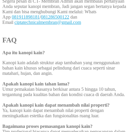
Segera pesan di CT- Membran Admin akan membalas pertanyaan
Anda seputar kanopi membran, Jadi jangan segan bertanya kepada
Kami dan bisa menghubungi Kami melalui: Whats
App
081911898181
/
081286500122
dan
Email
ciptatechnicalmembran@gmail.com
FAQ
Apa itu kanopi kain?
Kanopi kain adalah struktur atap tambahan yang menggunakan
bahan kain khusus sebagai pelindung dari cuaca seperti sinar
matahari, hujan, dan angin.
Apakah kanopi kain tahan lama?
Umur pemakaian biasanya berkisar antara 5 hingga 10 tahun,
tergantung pada kualitas bahan dan kondisi cuaca di daerah Anda.
Apakah kanopi kain dapat menambah nilai properti?
Ya, kanopi kain dapat menambah nilai properti dengan
meningkatkan estetika dan fungsionalitas ruang luar.
Bagaimana proses pemasangan kanopi kain?
Tim profesional biasanya dapat menyelesaikan pemasangan dalam