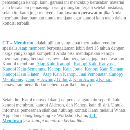
pemasangan kanopi kain, garansi ini mencakup kerusakan material
atau kesalahan pemasangan yang mungkin terjadi setelah instalasi,
selain itu kami juga menyediakan
layanan perawatan
jika Anda
membutuhkan bantuan untuk menjaga agar kanopi kain tetap dalam
kondisi terbaik.
CT – Membran
adalah pilihan yang tepat merupakan vendor
spesialis
Atap membran
berpengalaman lebih dari 15 tahun dengan
harga yang sangat kompetitif Anda bisa mendapatkan kanopi
membran yang berkualitas, awet dan bergaransi, juga menawarkan
Kanopi membran,
Atap Kain Kanopi,
Kanopi Kain Kanvas,
Kanopi Kain Semarang
,
Kanopi Kain Jogja,
Kanopi Kain Sleman,
Kanopi Kain Klaten,
Atap Kain Kanopi,
Jual Pembuatan Canopy
Membrane,
Canopy Awning Gulung,
Kain Awning Kanopi,
penawaran menarik dan beberapa artikel lainnya.
Selain itu, Kami menyediakan jasa pemasangan lain seperti: kain
kanopi membran, kanopi Alderon, dan Kanopi kain di sini. Untuk
informasi pemesanan silahkan hubungi kontak Kami melalui Whats
App atau datang langsung ke Workshop Kami,
CT-
Membran
jasa
kanopi membran berkualitas
.