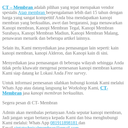
CT – Membran
adalah pilihan yang tepat merupakan vendor
spesialis
Atap membran
berpengalaman lebih dari 15 tahun dengan
harga yang sangat kompetitif Anda bisa mendapatkan kanopi
membran yang berkualitas, awet dan bergaransi, juga menawarkan
Kanopi membran, Kanopi Membran Tegal, Kanopi Membran
Surabaya, Kanopi Membran Madiun, Kanopi Membran Malang,
penawaran menarik dan beberapa artikel lainnya.
Selain itu, Kami menyediakan jasa pemasangan lain seperti: kain
kanopi membran, kanopi Alderon, dan Kanopi kain di sini.
Menyediakan jasa pemasangan di beberapa wilayah sehingga Anda
tidak perlu khawatir mengenai pemesanan kanopi membran karena
Kami siap datang ke Lokasi Anda
Free survey
.
Untuk informasi pemesanan silahkan hubungi kontak Kami melalui
Whats App atau datang langsung ke Workshop Kami,
CT-
Membran
jasa
kanopi membran berkualitas
.
Segera pesan di CT- Membran
Admin akan membalas pertanyaan Anda seputar kanopi membran,
Jadi jangan segan bertanya kepada Kami dan bisa menghubungi
Kami melalui: Whats App
081911898181
dan
Email
ciptatechnicalmembran@gmail.com