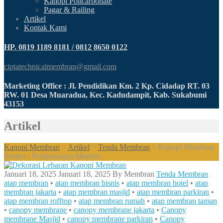
Kanopi Policarbonate
Pagar & Railing
Artikel
Kontak Kami
HP. 0819 1189 8181 / 0812 8650 0122
ciptatechnicalmembran@gmail.com
Marketing Office : Jl. Pendidikan Km. 2 Kp. Cidadap RT. 03
RW. 01 Desa Muaradua, Kec. Kadudampit, Kab. Sukabumi
43153
Artikel
Kanopi Membran
>
Artikel
>
Tenda Membran
>
Kanopi Membran
Brebes : Perlindungan Modern
Januari 18, 2025
Januari 18, 2025
By
Membran
Tenda Membran
atap membran
•
atap membran bisnis
•
atap membran hotel
•
atap
membran jakarta
•
atap membran masjid
•
atap membran parkiran
•
atap membran rofftop
•
atap membran rumah
•
atap membran taman
•
canopy membrane
•
canopy membrane jakarta
•
Canopy
membrane Masjid
•
canopy membrane parkiran
•
Canopy