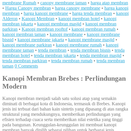
membrane Rumah
•
canopy membrane taman
•
harga atap membran
•
Harga Canopy membran
•
harga canopy membrane
•
harga kanopi
membran
•
harga kanopi membrane
•
harga tenda membran
•
kanopi
Alderon
•
Kanopi Membran
•
kanopi membran hotel
•
kanopi
membran jakarta
•
kanopi membran masjid
•
kanopi membran
parkiran
•
Kanopi membran rooftof
•
kanopi membran rumah
•
kanopi membran taman
•
kanopi membrane
•
kanopi membrane
bisnid
•
kanopi membrane jakarta
•
kanopi membrane masjid
•
kanopi membrane parkiran
•
kanopi membrane rumah
•
kanopi
membrane taman
•
tenda membran
•
tenda membran bisnis
•
tenda
membran hotel
•
tenda membran jakarta
•
tenda membran masjid
•
tenda membran parkiran
•
tenda membran rumah
•
tenda membran
taman
0 Comments
Kanopi Membran Brebes : Perlindungan
Modern
Kanopi membran menjadi salah satu solusi atap yang semakin
diminati di berbagai kota di Indonesia, termasuk di Brebes. Kanopi
jenis ini terbuat dari bahan kain sintetis yang dipasang di atas rangka
struktural yang mendukungnya, memberikan perlindungan yang
efisien terhadap cuaca serta memberikan nilai estetika yang tinggi
pada bangunan. Keunggulan-keunggulan ini membuat kanopi
membran banyak dipilih sebagai pilihan untuk berbagai jenis