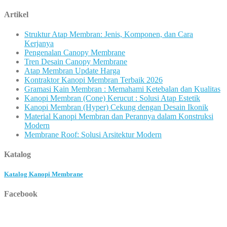
Artikel
Struktur Atap Membran: Jenis, Komponen, dan Cara
Kerjanya
Pengenalan Canopy Membrane
Tren Desain Canopy Membrane
Atap Membran Update Harga
Kontraktor Kanopi Membran Terbaik 2026
Gramasi Kain Membran : Memahami Ketebalan dan Kualitas
Kanopi Membran (Cone) Kerucut : Solusi Atap Estetik
Kanopi Membran (Hyper) Cekung dengan Desain Ikonik
Material Kanopi Membran dan Perannya dalam Konstruksi
Modern
Membrane Roof: Solusi Arsitektur Modern
Katalog
Katalog Kanopi Membrane
Facebook