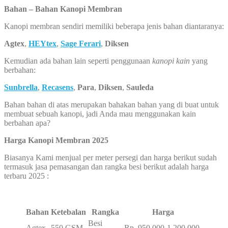
Bahan – Bahan Kanopi Membran
Kanopi membran sendiri memiliki beberapa jenis bahan diantaranya:
Agtex
,
HEYtex
,
Sage Ferari
,
Diksen
Kemudian ada bahan lain seperti penggunaan
kanopi kain
yang
berbahan:
Sunbrella
,
Recasens
,
Para
,
Diksen
,
Sauleda
Bahan bahan di atas merupakan bahakan bahan yang di buat untuk
membuat sebuah kanopi, jadi Anda mau menggunakan kain
berbahan apa?
Harga Kanopi Membran 2025
Biasanya Kami menjual per meter persegi dan harga berikut sudah
termasuk jasa pemasangan dan rangka besi berikut adalah harga
terbaru 2025 :
Bahan
Ketebalan
Rangka
Harga
Besi
Agtex
550 GSM
Rp. 950.000-1.200.000