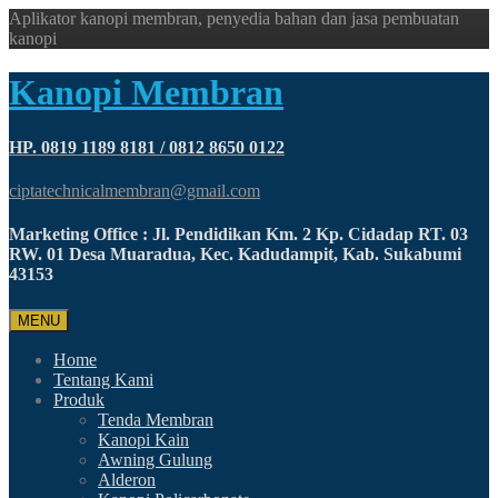
Aplikator kanopi membran, penyedia bahan dan jasa pembuatan
kanopi
Kanopi Membran
HP. 0819 1189 8181 / 0812 8650 0122
ciptatechnicalmembran@gmail.com
Marketing Office : Jl. Pendidikan Km. 2 Kp. Cidadap RT. 03
RW. 01 Desa Muaradua, Kec. Kadudampit, Kab. Sukabumi
43153
MENU
Home
Tentang Kami
Produk
Tenda Membran
Kanopi Kain
Awning Gulung
Alderon