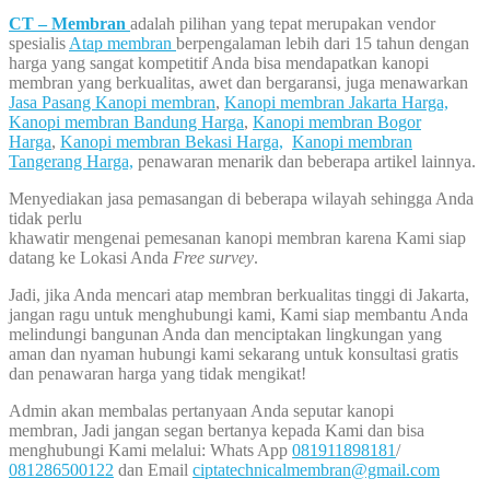
CT – Membran
adalah pilihan yang tepat merupakan vendor
spesialis
Atap membran
berpengalaman lebih dari 15 tahun dengan
harga yang sangat kompetitif Anda bisa mendapatkan kanopi
membran yang berkualitas, awet dan bergaransi, juga menawarkan
Jasa Pasang Kanopi membran
,
Kanopi membran Jakarta Harga,
Kanopi membran Bandung Harga
,
Kanopi membran Bogor
Harga
,
Kanopi membran Bekasi Harga,
Kanopi membran
Tangerang Harga,
penawaran menarik dan beberapa artikel lainnya.
Menyediakan jasa pemasangan di beberapa wilayah sehingga Anda
tidak perlu
khawatir mengenai pemesanan kanopi membran karena Kami siap
datang ke Lokasi Anda
Free survey
.
Jadi, jika Anda mencari atap membran berkualitas tinggi di Jakarta,
jangan ragu untuk menghubungi kami, Kami siap membantu Anda
melindungi bangunan Anda dan menciptakan lingkungan yang
aman dan nyaman hubungi kami sekarang untuk konsultasi gratis
dan penawaran harga yang tidak mengikat!
Admin akan membalas pertanyaan Anda seputar kanopi
membran, Jadi jangan segan bertanya kepada Kami dan bisa
menghubungi Kami melalui: Whats App
081911898181
/
081286500122
dan Email
ciptatechnicalmembran@gmail.com