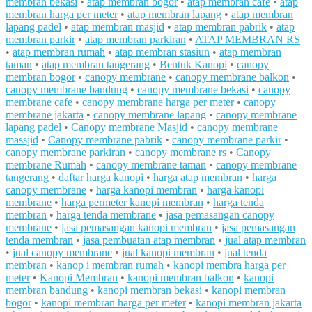
membran bekasi
•
atap membran bogor
•
atap membran cafe
•
atap
membran harga per meter
•
atap membran lapang
•
atap membran
lapang padel
•
atap membran masjid
•
atap membran pabrik
•
atap
membran parkir
•
atap membran parkiran
•
ATAP MEMBRAN RS
•
atap membran rumah
•
atap membran stasiun
•
atap membran
taman
•
atap membran tangerang
•
Bentuk Kanopi
•
canopy
membran bogor
•
canopy membrane
•
canopy membrane balkon
•
canopy membrane bandung
•
canopy membrane bekasi
•
canopy
membrane cafe
•
canopy membrane harga per meter
•
canopy
membrane jakarta
•
canopy membrane lapang
•
canopy membrane
lapang padel
•
Canopy membrane Masjid
•
canopy membrane
massjid
•
Canopy membrane pabrik
•
canopy membrane parkir
•
canopy membrane parkiran
•
canopy membrane rs
•
Canopy
membrane Rumah
•
canopy membrane taman
•
canopy membrane
tangerang
•
daftar harga kanopi
•
harga atap membran
•
harga
canopy membrane
•
harga kanopi membran
•
harga kanopi
membrane
•
harga permeter kanopi membran
•
harga tenda
membran
•
harga tenda membrane
•
jasa pemasangan canopy
membrane
•
jasa pemasangan kanopi membran
•
jasa pemasangan
tenda membran
•
jasa pembuatan atap membran
•
jual atap membran
•
jual canopy membrane
•
jual kanopi membran
•
jual tenda
membran
•
kanop i membran rumah
•
kanopi membra harga per
meter
•
Kanopi Membran
•
kanopi membran balkon
•
kanopi
membran bandung
•
kanopi membran bekasi
•
kanopi membran
bogor
•
kanopi membran harga per meter
•
kanopi membran jakarta