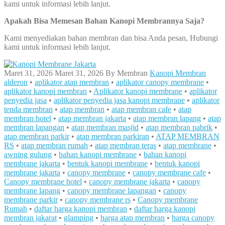
kami untuk informasi lebih lanjut.
Apakah Bisa Memesan Bahan Kanopi Membrannya Saja?
Kami menyediakan bahan membran dan bisa Anda pesan, Hubungi
kami untuk informasi lebih lanjut.
Maret 31, 2026
Maret 31, 2026
By
Membran
Kanopi Membran
alderon
•
aplikator atap membran
•
aplikator canopy membrane
•
aplikator kanopi membran
•
Aplikator kanopi membrane
•
aplikator
penyedia jasa
•
aplikator penyedia jasa kanopi membrane
•
aplikator
tenda membran
•
atap membran
•
atap membran cafe
•
atap
membran hotel
•
atap membran jakarta
•
atap membran lapang
•
atap
membran lapangan
•
atap membran masjid
•
atap membran pabrik
•
atap membran parkir
•
atap membran parkiran
•
ATAP MEMBRAN
RS
•
atap membran rumah
•
atap membran teras
•
atap membrane
•
awning gulung
•
bahan kanopi membrane
•
bahan kanopi
membrane jakarta
•
bentuk kanopi membrane
•
bentuk kanopi
membrane jakarta
•
canopy membrane
•
canopy membrane cafe
•
Canopy membrane hotel
•
canopy membrane jakarta
•
canopy
membrane lapang
•
canopy membrane lapangan
•
canopy
membrane parkir
•
canopy membrane rs
•
Canopy membrane
Rumah
•
daftar harga kanopi membran
•
daftar harga kanopi
membran jakarat
•
glamping
•
harga atap membran
•
harga canopy