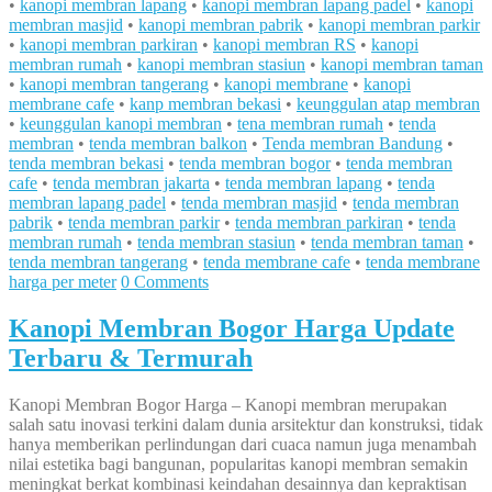
•
kanopi membran lapang
•
kanopi membran lapang padel
•
kanopi
membran masjid
•
kanopi membran pabrik
•
kanopi membran parkir
•
kanopi membran parkiran
•
kanopi membran RS
•
kanopi
membran rumah
•
kanopi membran stasiun
•
kanopi membran taman
•
kanopi membran tangerang
•
kanopi membrane
•
kanopi
membrane cafe
•
kanp membran bekasi
•
keunggulan atap membran
•
keunggulan kanopi membran
•
tena membran rumah
•
tenda
membran
•
tenda membran balkon
•
Tenda membran Bandung
•
tenda membran bekasi
•
tenda membran bogor
•
tenda membran
cafe
•
tenda membran jakarta
•
tenda membran lapang
•
tenda
membran lapang padel
•
tenda membran masjid
•
tenda membran
pabrik
•
tenda membran parkir
•
tenda membran parkiran
•
tenda
membran rumah
•
tenda membran stasiun
•
tenda membran taman
•
tenda membran tangerang
•
tenda membrane cafe
•
tenda membrane
harga per meter
0 Comments
Kanopi Membran Bogor Harga Update
Terbaru & Termurah
Kanopi Membran Bogor Harga – Kanopi membran merupakan
salah satu inovasi terkini dalam dunia arsitektur dan konstruksi, tidak
hanya memberikan perlindungan dari cuaca namun juga menambah
nilai estetika bagi bangunan, popularitas kanopi membran semakin
meningkat berkat kombinasi keindahan desainnya dan kepraktisan