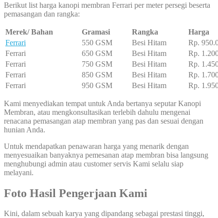
Berikut list harga kanopi membran Ferrari per meter persegi beserta
pemasangan dan rangka:
Merek/ Bahan
Gramasi
Rangka
Harga
Ferrari
550 GSM
Besi Hitam
Rp. 950.
Ferrari
650 GSM
Besi Hitam
Rp. 1.20
Ferrari
750 GSM
Besi Hitam
Rp. 1.45
Ferrari
850 GSM
Besi Hitam
Rp. 1.70
Ferrari
950 GSM
Besi Hitam
Rp. 1.95
Kami menyediakan tempat untuk Anda bertanya seputar Kanopi
Membran, atau mengkonsultasikan terlebih dahulu mengenai
renacana pemasangan atap membran yang pas dan sesuai dengan
hunian Anda.
Untuk mendapatkan penawaran harga yang menarik dengan
menyesuaikan banyaknya pemesanan atap membran bisa langsung
menghubungi admin atau customer servis Kami selalu siap
melayani.
Foto Hasil Pengerjaan Kami
Kini, dalam sebuah karya yang dipandang sebagai prestasi tinggi,