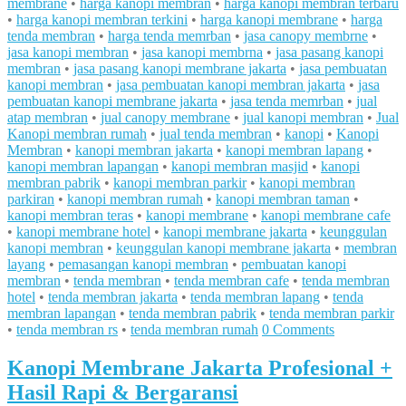
membrane
•
harga kanopi membran
•
harga kanopi membran terbaru
•
harga kanopi membran terkini
•
harga kanopi membrane
•
harga
tenda membran
•
harga tenda memrban
•
jasa canopy membrne
•
jasa kanopi membran
•
jasa kanopi membrna
•
jasa pasang kanopi
membran
•
jasa pasang kanopi membrane jakarta
•
jasa pembuatan
kanopi membran
•
jasa pembuatan kanopi membran jakarta
•
jasa
pembuatan kanopi membrane jakarta
•
jasa tenda memrban
•
jual
atap membran
•
jual canopy membrane
•
jual kanopi membran
•
Jual
Kanopi membran rumah
•
jual tenda membran
•
kanopi
•
Kanopi
Membran
•
kanopi membran jakarta
•
kanopi membran lapang
•
kanopi membran lapangan
•
kanopi membran masjid
•
kanopi
membran pabrik
•
kanopi membran parkir
•
kanopi membran
parkiran
•
kanopi membran rumah
•
kanopi membran taman
•
kanopi membran teras
•
kanopi membrane
•
kanopi membrane cafe
•
kanopi membrane hotel
•
kanopi membrane jakarta
•
keunggulan
kanopi membran
•
keunggulan kanopi membrane jakarta
•
membran
layang
•
pemasangan kanopi membran
•
pembuatan kanopi
membran
•
tenda membran
•
tenda membran cafe
•
tenda membran
hotel
•
tenda membran jakarta
•
tenda membran lapang
•
tenda
membran lapangan
•
tenda membran pabrik
•
tenda membran parkir
•
tenda membran rs
•
tenda membran rumah
0 Comments
Kanopi Membrane Jakarta Profesional +
Hasil Rapi & Bergaransi