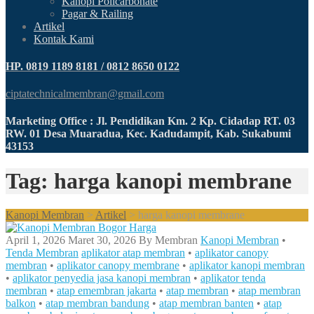
Kanopi Policarbonate
Pagar & Railing
Artikel
Kontak Kami
HP. 0819 1189 8181 / 0812 8650 0122
ciptatechnicalmembran@gmail.com
Marketing Office : Jl. Pendidikan Km. 2 Kp. Cidadap RT. 03
RW. 01 Desa Muaradua, Kec. Kadudampit, Kab. Sukabumi
43153
Tag: harga kanopi membrane
Kanopi Membran
>
Artikel
>
harga kanopi membrane
April 1, 2026
Maret 30, 2026
By
Membran
Kanopi Membran
•
Tenda Membran
aplikator atap membran
•
aplikator canopy
membran
•
aplikator canopy membrane
•
aplikator kanopi membran
•
aplikator penyedia jasa kanopi membran
•
aplikator tenda
membran
•
atap emembran jakarta
•
atap membran
•
atap membran
balkon
•
atap membran bandung
•
atap membran banten
•
atap