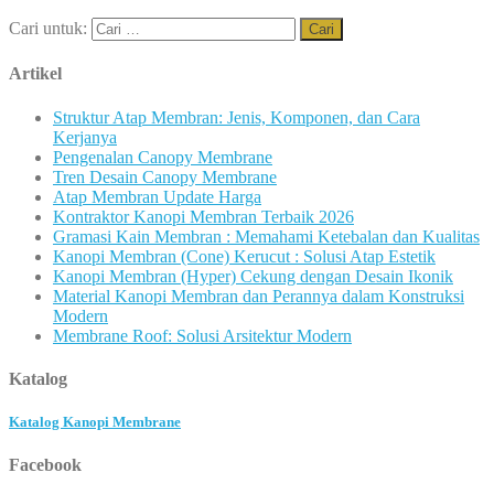
Cari untuk:
Artikel
Struktur Atap Membran: Jenis, Komponen, dan Cara
Kerjanya
Pengenalan Canopy Membrane
Tren Desain Canopy Membrane
Atap Membran Update Harga
Kontraktor Kanopi Membran Terbaik 2026
Gramasi Kain Membran : Memahami Ketebalan dan Kualitas
Kanopi Membran (Cone) Kerucut : Solusi Atap Estetik
Kanopi Membran (Hyper) Cekung dengan Desain Ikonik
Material Kanopi Membran dan Perannya dalam Konstruksi
Modern
Membrane Roof: Solusi Arsitektur Modern
Katalog
Katalog Kanopi Membrane
Facebook