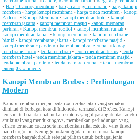
membrane Rumah
•
canopy membrane taman
•
harga atap membran
•
Harga Canopy membran
•
harga canopy membrane
•
harga kanopi
membran
•
harga kanopi membrane
•
harga tenda membran
•
kanopi
Alderon
•
Kanopi Membran
•
kanopi membran hotel
•
kanopi
membran jakarta
•
kanopi membran masjid
•
kanopi membran
parkiran
•
Kanopi membran rooftof
•
kanopi membran rumah
•
kanopi membran taman
•
kanopi membrane
•
kanopi membrane
bisnid
•
kanopi membrane jakarta
•
kanopi membrane masjid
•
kanopi membrane parkiran
•
kanopi membrane rumah
•
kanopi
membrane taman
•
tenda membran
•
tenda membran bisnis
•
tenda
membran hotel
•
tenda membran jakarta
•
tenda membran masjid
•
tenda membran parkiran
•
tenda membran rumah
•
tenda membran
taman
0 Comments
Kanopi Membran Brebes : Perlindungan
Modern
Kanopi membran menjadi salah satu solusi atap yang semakin
diminati di berbagai kota di Indonesia, termasuk di Brebes. Kanopi
jenis ini terbuat dari bahan kain sintetis yang dipasang di atas rangka
struktural yang mendukungnya, memberikan perlindungan yang
efisien terhadap cuaca serta memberikan nilai estetika yang tinggi
pada bangunan. Keunggulan-keunggulan ini membuat kanopi
membran banyak dipilih sebagai pilihan untuk berbagai jenis