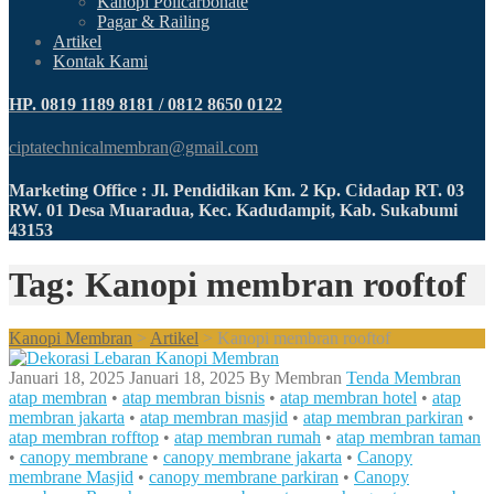
Kanopi Policarbonate
Pagar & Railing
Artikel
Kontak Kami
HP. 0819 1189 8181 / 0812 8650 0122
ciptatechnicalmembran@gmail.com
Marketing Office : Jl. Pendidikan Km. 2 Kp. Cidadap RT. 03
RW. 01 Desa Muaradua, Kec. Kadudampit, Kab. Sukabumi
43153
Tag: Kanopi membran rooftof
Kanopi Membran
>
Artikel
>
Kanopi membran rooftof
Januari 18, 2025
Januari 18, 2025
By
Membran
Tenda Membran
atap membran
•
atap membran bisnis
•
atap membran hotel
•
atap
membran jakarta
•
atap membran masjid
•
atap membran parkiran
•
atap membran rofftop
•
atap membran rumah
•
atap membran taman
•
canopy membrane
•
canopy membrane jakarta
•
Canopy
membrane Masjid
•
canopy membrane parkiran
•
Canopy