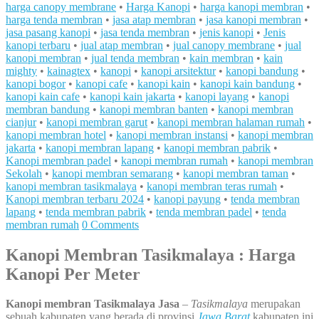
harga canopy membrane
•
Harga Kanopi
•
harga kanopi membran
•
harga tenda membran
•
jasa atap membran
•
jasa kanopi membran
•
jasa pasang kanopi
•
jasa tenda membran
•
jenis kanopi
•
Jenis
kanopi terbaru
•
jual atap membran
•
jual canopy membrane
•
jual
kanopi membran
•
jual tenda membran
•
kain membran
•
kain
mighty
•
kainagtex
•
kanopi
•
kanopi arsitektur
•
kanopi bandung
•
kanopi bogor
•
kanopi cafe
•
kanopi kain
•
kanopi kain bandung
•
kanopi kain cafe
•
kanopi kain jakarta
•
kanopi layang
•
kanopi
membran bandung
•
kanopi membran banten
•
kanopi membran
cianjur
•
kanopi membran garut
•
kanopi membran halaman rumah
•
kanopi membran hotel
•
kanopi membran instansi
•
kanopi membran
jakarta
•
kanopi membran lapang
•
kanopi membran pabrik
•
Kanopi membran padel
•
kanopi membran rumah
•
kanopi membran
Sekolah
•
kanopi membran semarang
•
kanopi membran taman
•
kanopi membran tasikmalaya
•
kanopi membran teras rumah
•
Kanopi membran terbaru 2024
•
kanopi payung
•
tenda membran
lapang
•
tenda membran pabrik
•
tenda membran padel
•
tenda
membran rumah
0 Comments
Kanopi Membran Tasikmalaya : Harga
Kanopi Per Meter
Kanopi membran Tasikmalaya
Jasa
–
Tasikmalaya
merupakan
sebuah kabupaten yang berada di provinsi
Jawa Barat
kabupaten ini