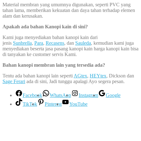
Material membran yang umumnya digunakan, seperti PVC yang
tahan lama, memberikan kekuatan dan daya tahan terhadap elemen
alam dan kerusakan.
Apakah ada bahan Kanopi kain di sini?
Kami juga menyediakan bahan kanopi kain dari
jenis
Sunbrella
,
Para
,
Recasens
, dan
Sauleda
, kemudian kami juga
menyediakan beserta jasa pasang kanopi kain harga kanopi kain bisa
di tanyakan ke customer servis Kami.
Bahan kanopi membran lain yang tersedia ada?
Tentu ada bahan kanopi lain seperti
AGtex
,
HEYtex
, Dickson dan
Sage Ferari
ada di sini, Jadi tunggu apalagi Ayo segera pesan.
Facebook
WhatsApp
Instagram
Google
TikTok
Pinterest
YouTube