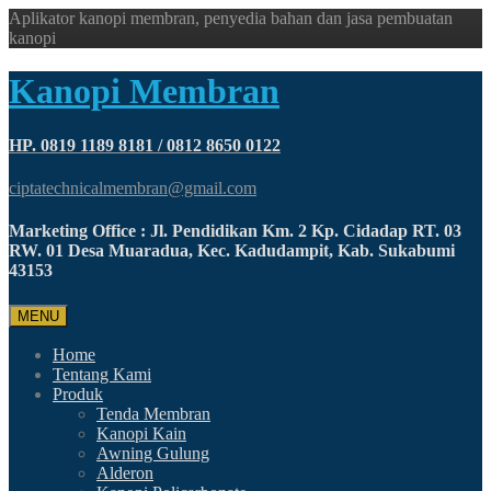
Aplikator kanopi membran, penyedia bahan dan jasa pembuatan
kanopi
Kanopi Membran
HP. 0819 1189 8181 / 0812 8650 0122
ciptatechnicalmembran@gmail.com
Marketing Office : Jl. Pendidikan Km. 2 Kp. Cidadap RT. 03
RW. 01 Desa Muaradua, Kec. Kadudampit, Kab. Sukabumi
43153
MENU
Home
Tentang Kami
Produk
Tenda Membran
Kanopi Kain
Awning Gulung
Alderon