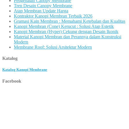
Pengenalan Canopy Membrane
Tren Desain Canopy Membrane
Atap Membran Update Harga
Kontraktor Kanopi Membran Terbaik 2026
Gramasi Kain Membran : Memahami Ketebalan dan Kualitas
Kanopi Membran (Cone) Kerucut : Solusi Atap Estetik
Kanopi Membran (Hyper) Cekung dengan Desain Ikonik
Material Kanopi Membran dan Perannya dalam Konstruksi
Modern
Membrane Roof: Solusi Arsitektur Modern
Katalog
Katalog Kanopi Membrane
Facebook