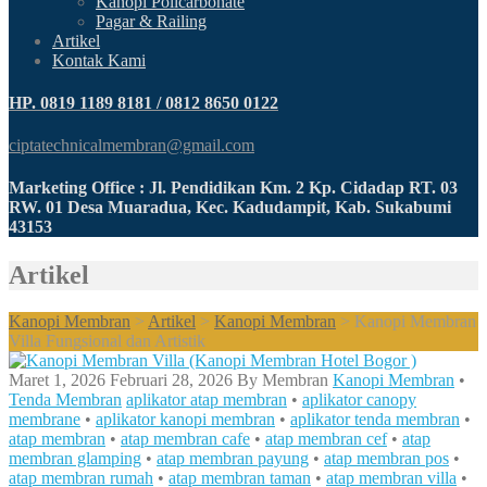
Kanopi Policarbonate
Pagar & Railing
Artikel
Kontak Kami
HP. 0819 1189 8181 / 0812 8650 0122
ciptatechnicalmembran@gmail.com
Marketing Office : Jl. Pendidikan Km. 2 Kp. Cidadap RT. 03
RW. 01 Desa Muaradua, Kec. Kadudampit, Kab. Sukabumi
43153
Artikel
Kanopi Membran
>
Artikel
>
Kanopi Membran
>
Kanopi Membran
Villa Fungsional dan Artistik
Maret 1, 2026
Februari 28, 2026
By
Membran
Kanopi Membran
•
Tenda Membran
aplikator atap membran
•
aplikator canopy
membrane
•
aplikator kanopi membran
•
aplikator tenda membran
•
atap membran
•
atap membran cafe
•
atap membran cef
•
atap
membran glamping
•
atap membran payung
•
atap membran pos
•
atap membran rumah
•
atap membran taman
•
atap membran villa
•