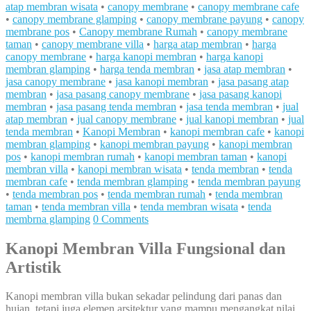
atap membran wisata
•
canopy membrane
•
canopy membrane cafe
•
canopy membrane glamping
•
canopy membrane payung
•
canopy
membrane pos
•
Canopy membrane Rumah
•
canopy membrane
taman
•
canopy membrane villa
•
harga atap membran
•
harga
canopy membrane
•
harga kanopi membran
•
harga kanopi
membran glamping
•
harga tenda membran
•
jasa atap membran
•
jasa canopy membrane
•
jasa kanopi membran
•
jasa pasang atap
membran
•
jasa pasang canopy membrane
•
jasa pasang kanopi
membran
•
jasa pasang tenda membran
•
jasa tenda membran
•
jual
atap membran
•
jual canopy membrane
•
jual kanopi membran
•
jual
tenda membran
•
Kanopi Membran
•
kanopi membran cafe
•
kanopi
membran glamping
•
kanopi membran payung
•
kanopi membran
pos
•
kanopi membran rumah
•
kanopi membran taman
•
kanopi
membran villa
•
kanopi membran wisata
•
tenda membran
•
tenda
membran cafe
•
tenda membran glamping
•
tenda membran payung
•
tenda membran pos
•
tenda membran rumah
•
tenda membran
taman
•
tenda membran villa
•
tenda membran wisata
•
tenda
membrna glamping
0 Comments
Kanopi Membran Villa Fungsional dan
Artistik
Kanopi membran villa bukan sekadar pelindung dari panas dan
hujan, tetapi juga elemen arsitektur yang mampu mengangkat nilai