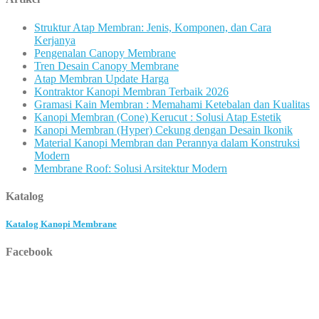
Struktur Atap Membran: Jenis, Komponen, dan Cara
Kerjanya
Pengenalan Canopy Membrane
Tren Desain Canopy Membrane
Atap Membran Update Harga
Kontraktor Kanopi Membran Terbaik 2026
Gramasi Kain Membran : Memahami Ketebalan dan Kualitas
Kanopi Membran (Cone) Kerucut : Solusi Atap Estetik
Kanopi Membran (Hyper) Cekung dengan Desain Ikonik
Material Kanopi Membran dan Perannya dalam Konstruksi
Modern
Membrane Roof: Solusi Arsitektur Modern
Katalog
Katalog Kanopi Membrane
Facebook