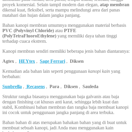
proyek komersial. Selain tampil modern dan elegan,
atap membran
dikenal kuat, fleksibel, serta mampu melindungi area dari panas
matahari dan hujan dalam jangka panjang.
Bahan kanopi membran umumnya menggunakan material berbasis
PVC (Polyvinyl Chloride)
atau
PTFE
(PolyTetraFluoroEthylene)
yang memiliki daya tahan tinggi
terhadap cuaca ekstrem.
Kanopi membran sendiri memiliki beberapa jenis bahan diantaranya:
Agtex
,
HEYtex
,
Sage Ferrari
,
Diksen
Kemudian ada bahan lain seperti penggunaan
kanopi kain
yang
berbahan:
Sunbrella
,
Recasens
,
Para
,
Diksen
,
Sauleda
Struktur rangka biasanya menggunakan baja galvanis atau baja
dengan finishing cat khusus anti karat, sehingga lebih kuat dan
stabil, Kombinasi bahan membran dan rangka baja membuat kanopi
ini cocok untuk penggunaan jangka panjang di area terbuka.
Bahan bahan di atas merupakan bahakan bahan yang di buat untuk
membuat sebuah kanopi, jadi Anda mau menggunakan kain