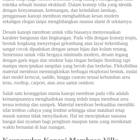
estetika sebuah hunian eksklusif. Dalam konsep villa yang identik
dengan kenyamanan, ketenangan, dan keindahan lanskap,
penggunaan kanopi membran menghadirkan kesan modern
sekaligus elegan tanpa menghilangkan nuansa alami di sekitarnya.
Desain kanopi membran untuk villa biasanya menyesuaikan
karakter bangunan dan lingkungan. Pada villa dengan konsep tropis,
bentuk lengkung menyerupai gelombang atau layar terkembang
sangat cocok dipadukan dengan taman hijau dan kolam renang.
Sementara untuk villa bergaya minimalis modern, desain tegang
dengan garis tegas dan struktur baja ringan berlapis finishing rapi
mampu menciptakan tampilan yang bersih dan berkelas. Fleksibilitas
material membran memungkinkan berbagai eksplorasi bentuk, mulai
dari model kerucut, saddle, hingga custom sesuai kebutuhan area
teras, rooftop, carport, atau area santai outdoor.
Salah satu keunggulan utama kanopi membran pada villa adalah
kemampuannya menghadirkan ruang teduh tanpa membuat area
terasa tertutup dan sumpek. Material membran berkualitas memiliki
sifat tembus cahaya yang lembut sehingga sinar matahari tetap
masuk namun tidak menyilaukan. Hal ini menciptakan suasana
hangat dan nyaman bagi penghuni maupun tamu yang menikmati
waktu bersantai di luar ruangan.