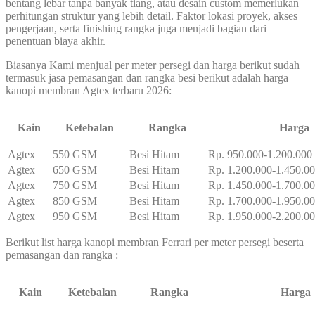
bentang lebar tanpa banyak tiang, atau desain custom memerlukan
perhitungan struktur yang lebih detail. Faktor lokasi proyek, akses
pengerjaan, serta finishing rangka juga menjadi bagian dari
penentuan biaya akhir.
Biasanya Kami menjual per meter persegi dan harga berikut sudah
termasuk jasa pemasangan dan rangka besi berikut adalah harga
kanopi membran Agtex terbaru 2026:
Kain
Ketebalan
Rangka
Harga
Agtex
550 GSM
Besi Hitam
Rp. 950.000-1.200.000
Agtex
650 GSM
Besi Hitam
Rp. 1.200.000-1.450.0
Agtex
750 GSM
Besi Hitam
Rp. 1.450.000-1.700.0
Agtex
850 GSM
Besi Hitam
Rp. 1.700.000-1.950.0
Agtex
950 GSM
Besi Hitam
Rp. 1.950.000-2.200.0
Berikut list harga kanopi membran Ferrari per meter persegi beserta
pemasangan dan rangka :
Kain
Ketebalan
Rangka
Harga