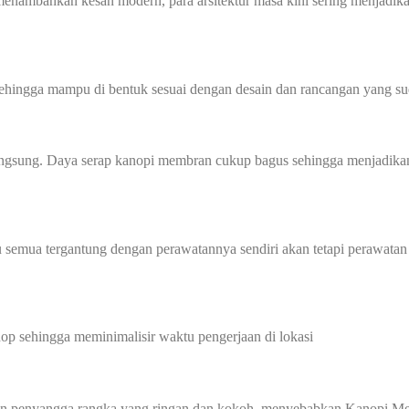
nambahkan kesan modern, para arsitektur masa kini sering menjadik
sehingga mampu di bentuk sesuai dengan desain dan rancangan yang sud
angsung. Daya serap kanopi membran cukup bagus sehingga menjadikan
 semua tergantung dengan perawatannya sendiri akan tetapi perawatan
p sehingga meminimalisir waktu pengerjaan di lokasi
gan penyangga rangka yang ringan dan kokoh, menyebabkan Kanopi Me