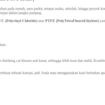
an pada rumah, area parkir, tempat usaha, sekolah, hingga proyek kom
 hujan dalam jangka panjang.
C (Polyvinyl Chloride)
atau
PTFE (PolyTetraFluoroEthylene)
yan
han:
 finishing cat khusus anti karat, sehingga lebih kuat dan stabil, Ko
membuat sebuah kanopi, jadi Anda mau menggunakan kain berbahan ap