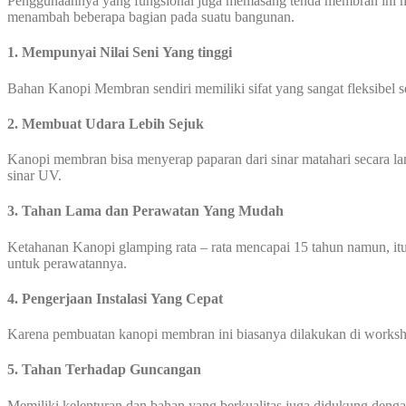
Penggunaannya yang fungsional juga memasang tenda membran ini me
menambah beberapa bagian pada suatu bangunan.
1. Mempunyai Nilai Seni Yang tinggi
Bahan Kanopi Membran sendiri memiliki sifat yang sangat fleksibel 
2. Membuat Udara Lebih Sejuk
Kanopi membran bisa menyerap paparan dari sinar matahari secara l
sinar UV.
3. Tahan Lama dan Perawatan Yang Mudah
Ketahanan Kanopi glamping rata – rata mencapai 15 tahun namun, itu
untuk perawatannya.
4. Pengerjaan Instalasi Yang Cepat
Karena pembuatan kanopi membran ini biasanya dilakukan di worksho
5. Tahan Terhadap Guncangan
Memiliki kelenturan dan bahan yang berkualitas juga didukung den