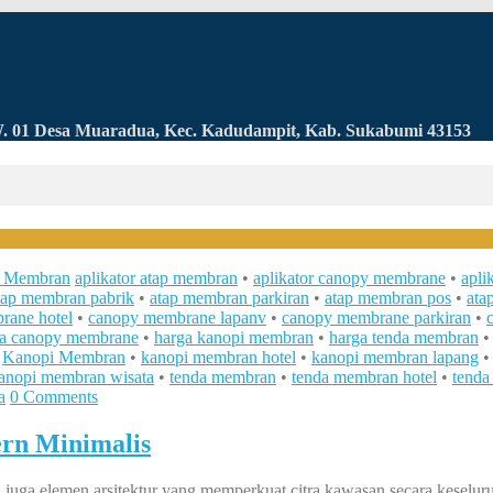
RW. 01 Desa Muaradua, Kec. Kadudampit, Kab. Sukabumi 43153
 Membran
aplikator atap membran
•
aplikator canopy membrane
•
apli
tap membran pabrik
•
atap membran parkiran
•
atap membran pos
•
ata
ane hotel
•
canopy membrane lapanv
•
canopy membrane parkiran
•
ga canopy membrane
•
harga kanopi membran
•
harga tenda membran
•
Kanopi Membran
•
kanopi membran hotel
•
kanopi membran lapang
anopi membran wisata
•
tenda membran
•
tenda membran hotel
•
tenda
a
0 Comments
rn Minimalis
uga elemen arsitektur yang memperkuat citra kawasan secara keseluruh