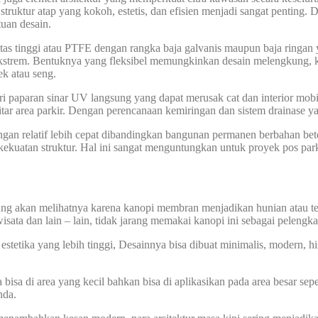
ktur atap yang kokoh, estetis, dan efisien menjadi sangat penting. D
uan desain.
tinggi atau PTFE dengan rangka baja galvanis maupun baja ringan ya
ekstrem. Bentuknya yang fleksibel memungkinkan desain melengkung, ker
ek atau seng.
ri paparan sinar UV langsung yang dapat merusak cat dan interior mob
tar area parkir. Dengan perencanaan kemiringan dan sistem drainase y
angan relatif lebih cepat dibandingkan bangunan permanen berbahan be
ekuatan struktur. Hal ini sangat menguntungkan untuk proyek pos parki
yang akan melihatnya karena kanopi membran menjadikan hunian atau t
wisata dan lain – lain, tidak jarang memakai kanopi ini sebagai pelengk
etika yang lebih tinggi, Desainnya bisa dibuat minimalis, modern, hing
sa di area yang kecil bahkan bisa di aplikasikan pada area besar sepe
nda.