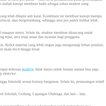
i sinilah kanopi membran hadir sebagai solusi modern yang
ng telah dilapisi anti karat. Kombinasi ini membuat kanopi mampu
ucut, atau bergelombang, sehingga area pos parkir terlihat lebih
il maupun motor. Selain itu, struktur membran dirancang untuk
ang tepat, area tetap aman dan nyaman bagi pengguna.
ton. Bobot material yang lebih ringan juga mengurangi beban pondasi,
r skala kecil hingga besar.
empat terkesan
modern
,
tidak hanya untuk hunian namun bisa juga
ap
eksterior
.
ga futuristik sesuai konsep bangunan. Selain itu, pemasangan relatif
rti Sekolah, Gedung, Lapangan Olahraga, dan lain – lain,