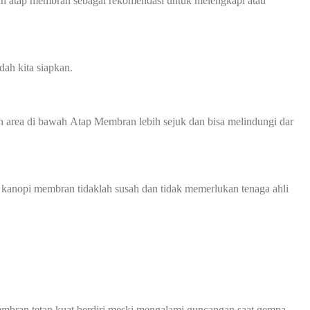
an atap membran sebagai rekomendasi untuk melengkapi atau
ah kita siapkan.
 area di bawah Atap Membran lebih sejuk dan bisa melindungi dar
 kanopi membran tidaklah susah dan tidak memerlukan tenaga ahli
mbran tetap kuat berdiri meski mengalami guncangan saat gempa.