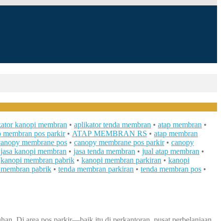
kator kanopi membran
•
aplikator tenda membran
•
atap membran
•
p membran pos parkir
•
ATAP MEMBRAN RS
•
atap membran
canopy membrane pos
•
canopy membrane pos parkir
•
canopy
•
jasa kanopi membran
•
jasa tenda membran
•
jual atap membran
•
•
kanopi membran pabrik
•
kanopi membran parkiran
•
kanopi
 membran pabrik
•
tenda membran parkiran
•
tenda membran pos
•
an. Di area pos parkir—baik itu di perkantoran, pusat perbelanjaan,