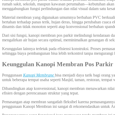
rumah sakit, sekolah, maupun kawasan perumahan—kebutuhan akan stru
menggabungkan fungsi perlindungan dan nilai visual dalam satu kesat
Material membran yang digunakan umumnya berbahan PVC berkualitas 
bertahan terhadap panas terik, hujan deras, hingga perubahan cuaca 
dinamis dan tidak monoton seperti atap konvensional berbahan spand
Dari sisi fungsi, kanopi membran pos parkir melindungi kendaraan da
mengalirkan air hujan secara optimal, meminimalkan genangan di seki
Keunggulan lainnya terletak pada efisiensi konstruksi. Proses pemas
sehingga biaya pembangunan bisa lebih terkontrol tanpa mengurangi k
Keunggulan Kanopi Membran Pos Parkir
Penggunaan
Kanopi Membrane
bisa menjadi daya tarik bagi orang 
untuk beberapa tempat usaha seperti Masjid, taman, restoran, tempat 
Dibandingkan atap konvensional, kanopi membran menawarkan nilai est
efisien dengan perencanaan struktur yang tepat.
Pemasangan atap membran sangatlah fleksibel karena pemasangannya bi
penggunaan Kanopi Membran ini sangat di rekomendasikan untuk A