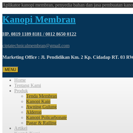
Aplikator kanopi membran, penyedia bahan dan jasa pembuatan kano
Kanopi Membran
HP. 0819 1189 8181 / 0812 8650 0122
ciptatechnicalmembran@gmail.com
Marketing Office : Jl. Pendidikan Km. 2 Kp. Cidadap RT. 03 
MENU
Home
Tentang Kami
Produk
Tenda Membran
Kanopi Kain
Awning Gulung
Alderon
Kanopi Policarbonate
Pagar & Railing
Artikel