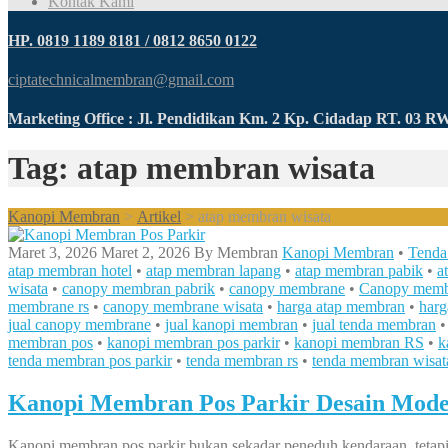
Kontak Kami
HP. 0819 1189 8181 / 0812 8650 0122
ciptatechnicalmembran@gmail.com
Marketing Office : Jl. Pendidikan Km. 2 Kp. Cidadap RT. 03 
Tag: atap membran wisata
Kanopi Membran
>
Artikel
>
atap membran wisata
Maret 3, 2026
Maret 2, 2026
By
Membran
Kanopi Membran
•
Tenda
atap membran hotel
•
atap membran lapang
•
atap membran pabik
•
a
wisata
•
canopy membran pabrik
•
canopy membrane
•
Canopy membr
membrane rs
•
canopy membrane wisata
•
harga atap membran
•
har
jual canopy membrane
•
jual kanopi membran
•
jual tenda membran
membran pos
•
kanopi membran pos parkir
•
kanopi membran RS
•
k
tenda membran pos parkir
•
tenda membran rs
•
tenda membran wisat
Kanopi Membran Pos Parkir Desain Mode
Kanopi membran pos parkir bukan sekadar peneduh kendaraan, tetapi j