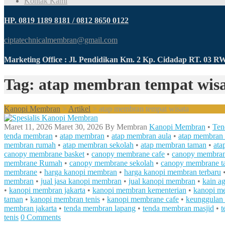
Kontak Kami
HP. 0819 1189 8181 / 0812 8650 0122
ciptatechnicalmembran@gmail.com
Marketing Office : Jl. Pendidikan Km. 2 Kp. Cidadap RT. 03 
Tag: atap membran tempat wis
Kanopi Membran
>
Artikel
>
atap membran tempat wisata
Maret 11, 2026
Maret 30, 2026
By
Membran
Kanopi Membran
•
Ten
tenda membran
•
atap membran
•
atap membran aula
•
atap membran 
membran rumah
•
atap membran sekolah
•
atap membran taman
•
ata
canopy membrane basket
•
canopy membrane cafe
•
canopy membrane
membrane Rumah
•
canopy membrane sekolah
•
canopy membrane t
membrane
•
harga kanopi membran
•
harga kanopi membran terbaru
membran
•
jual jasa kanopi membran
•
jual kanopi membran
•
kain a
•
kanopi membran jakarta
•
kanopi membran kementerian
•
kanopi m
taman
•
kanopi membran tenis
•
kanopi membrane cafe
•
keunggulan
membran jakarta
•
tenda membran lapang
•
tenda membran masjid
•
t
tenis
0 Comments