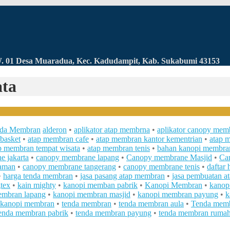
RW. 01 Desa Muaradua, Kec. Kadudampit, Kab. Sukabumi 43153
ata
da Membran
alderon
•
aplikator atap membrna
•
aplikator canopy mem
basket
•
atap membran cafe
•
atap membran kantor kementrian
•
atap 
p membran tempat wisata
•
atap membran tenis
•
bahan kanopi membra
 jakarta
•
canopy membrane lapang
•
Canopy membrane Masjid
•
Ca
aman
•
canopy membrane tangerang
•
canopy membrane tenis
•
daftar
•
harga tenda membran
•
jasa pasang atap membran
•
jasa pembuatan a
gtex
•
kain mighty
•
kanopi memban pabrik
•
Kanopi Membran
•
kanop
embran lapang
•
kanopi membran masjid
•
kanopi membran payung
•
k
 kanopi membran
•
tenda membran
•
tenda membran aula
•
Tenda mem
enda membran pabrik
•
tenda membran payung
•
tenda membran ruma