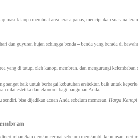
etap masuk tanpa membuat area terasa panas, menciptakan suasana tera
hari dan guyuran hujan sehingga benda – benda yang berada di bawahn
 yang di tutupi oleh kanopi membran, dan mengurangi kelembaban di
 sangat baik untuk berbagai kebutuhan arsitektur, baik untuk keperlu
ah nilai estetika dan ekonomi bagi bangunan Anda.
u sendiri, bisa dijadikan acuan Anda sebelum memesan,
Harga Kanopi
Membran
 dipertimbangkan dengan cermat sebelum mengambil keputusan, pertimba