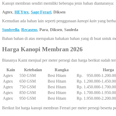
Kanopi membran sendiri memiliki beberapa jenis bahan diantaranya:
Agtex
,
HEYtex
,
Sage Ferari
,
Diksen
Kemudian ada bahan lain seperti penggunaan
kanopi kain
yang berba
Sunbrella
,
Recasens
,
Para
,
Diksen
,
Sauleda
Bahan bahan di atas merupakan bahakan bahan yang di buat untuk 
Harga Kanopi Membran 2026
Biasanya Kami menjual per meter persegi dan harga berikut sudah te
Kain
Ketebalan
Rangka
Harga
Agtex
550 GSM
Besi Hitam
Rp. 950.000-1.200.0
Agtex
650 GSM
Besi Hitam
Rp. 1.200.000-1.450.0
Agtex
750 GSM
Besi Hitam
Rp. 1.450.000-1.700.0
Agtex
850 GSM
Besi Hitam
Rp. 1.700.000-1.950.0
Agtex
950 GSM
Besi Hitam
Rp. 1.950.000-2.200.0
Berikut list harga kanopi membran Ferrari per meter persegi beserta 