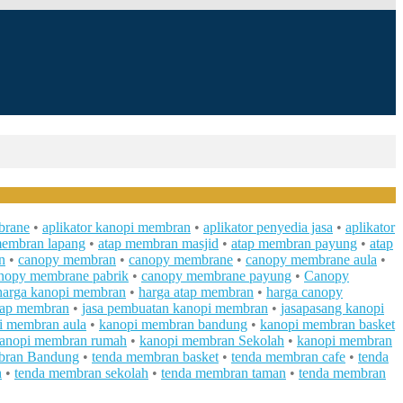
brane
•
aplikator kanopi membran
•
aplikator penyedia jasa
•
aplikator
membran lapang
•
atap membran masjid
•
atap membran payung
•
atap
n
•
canopy membran
•
canopy membrane
•
canopy membrane aula
•
nopy membrane pabrik
•
canopy membrane payung
•
Canopy
 harga kanopi membran
•
harga atap membran
•
harga canopy
tap membran
•
jasa pembuatan kanopi membran
•
jasapasang kanopi
i membran aula
•
kanopi membran bandung
•
kanopi membran basket
anopi membran rumah
•
kanopi membran Sekolah
•
kanopi membran
bran Bandung
•
tenda membran basket
•
tenda membran cafe
•
tenda
h
•
tenda membran sekolah
•
tenda membran taman
•
tenda membran