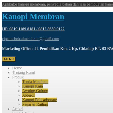
Aplikator kanopi membran, penyedia bahan dan jasa pembuatan kano
Kanopi Membran
HP. 0819 1189 8181 / 0812 8650 0122
ciptatechnicalmembran@gmail.com
Marketing Office : Jl. Pendidikan Km. 2 Kp. Cidadap RT. 03 
MENU
Home
Tentang Kami
Produk
Tenda Membran
Kanopi Kain
Awning Gulung
Alderon
Kanopi Policarbonate
Pagar & Railing
Artikel