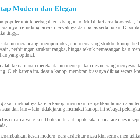
Atap Modern dan Elegan
 populer untuk berbagai jenis bangunan. Mulai dari area komersial, f
uannya melindungi area di bawahnya dari panas serta hujan. Di sinil
ka tinggi.
sus dalam merancang, memproduksi, dan memasang struktur kanopi be
esain, perhitungan struktur rangka, hingga teknik pemasangan kain me
ahan yang optimal.
adalah kemampuan mereka dalam menciptakan desain yang menyesuaikan
ruang. Oleh karena itu, desain kanopi membran biasanya dibuat secara 
ang akan melihatnya karena kanopi membran menjadikan hunian atau te
wisata dan lain – lain, tidak jarang memakai kanopi ini sebagai pelengk
sa di area yang kecil bahkan bisa di aplikasikan pada area besar sepe
nda.
nambahkan kesan modern, para arsitektur masa kini sering menjadik