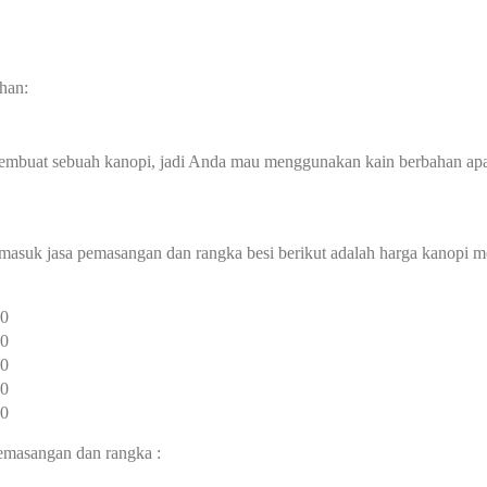
han:
membuat sebuah kanopi, jadi Anda mau menggunakan kain berbahan ap
rmasuk jasa pemasangan dan rangka besi berikut adalah harga kanopi 
00
00
00
00
00
pemasangan dan rangka :