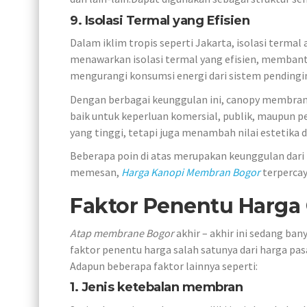
9. Isolasi Termal yang Efisien
Dalam iklim tropis seperti Jakarta, isolasi ter
menawarkan isolasi termal yang efisien, memban
mengurangi konsumsi energi dari sistem pendingin
Dengan berbagai keunggulan ini, canopy membrane 
baik untuk keperluan komersial, publik, maupun p
yang tinggi, tetapi juga menambah nilai estetika
Beberapa poin di atas merupakan keunggulan dari 
memesan,
Harga Kanopi Membran
Bogor
terpercay
Faktor Penentu Harg
Atap membrane Bogor
akhir – akhir ini sedang ba
faktor penentu harga salah satunya dari harga pa
Adapun beberapa faktor lainnya seperti:
1. Jenis ketebalan membran