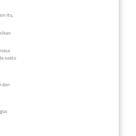
in itu,
sikan
 masa
da suatu
n dan
agus