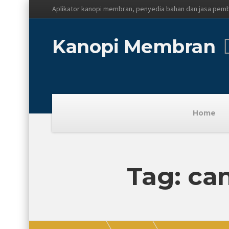
Aplikator kanopi membran, penyedia bahan dan jasa pem
Kanopi Membran
Home
Tag: c