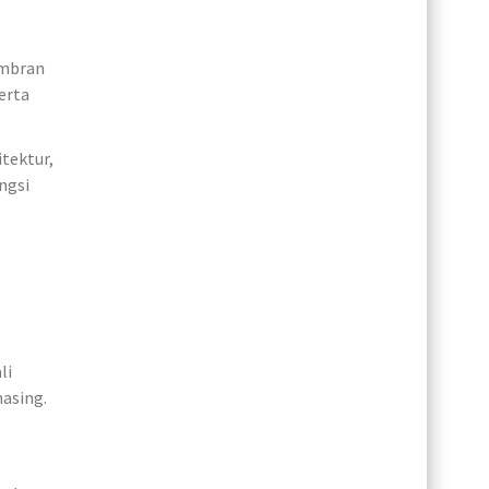
embran
erta
tektur,
ngsi
li
masing.