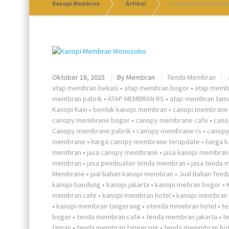
Kanopi Membran
>
Artikel
>
canopy membraneta
Oktober 18, 2025
By
Membran
Tenda Membran
atap membran bekasi
•
atap membran bogor
•
atap memb
membran pabrik
•
ATAP MEMBRAN RS
•
atap membran tam
Kanopi Kain
•
bentuk kanopi membran
•
canopi membrane 
canopy membrane bogor
•
canopy membrane cafe
•
cano
Canopy membrane pabrik
•
canopy membrane rs
•
canop
membrane
•
harga canopy membrane terupdate
•
harga 
membran
•
jasa canopy membrane
•
jasa kanopi membran
membran
•
jasa pembuatan tenda membran
•
jasa tenda
Membrane
•
jual bahan kanopi membran
•
Jual Bahan Ten
kanopi bandung
•
kanopi jakarta
•
kanopi mebran bogor
•
membran cafe
•
kanopi membran hotel
•
kanopi membran 
•
kanopi membran tangerang
•
otenda mmebran hotel
•
t
bogor
•
tenda membran cafe
•
tenda membran jakarta
•
t
taman
•
tenda membran tangerang
•
tenda memmbran hot