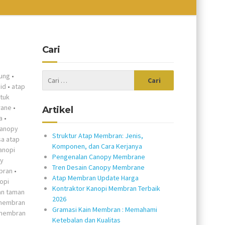
Cari
ung
•
id
•
atap
tuk
rane
•
Artikel
a
•
canopy
Struktur Atap Membran: Jenis,
sa atap
Komponen, dan Cara Kerjanya
anopi
Pengenalan Canopy Membrane
py
Tren Desain Canopy Membrane
bran
•
Atap Membran Update Harga
opi
Kontraktor Kanopi Membran Terbaik
n taman
2026
membran
Gramasi Kain Membran : Memahami
membran
Ketebalan dan Kualitas