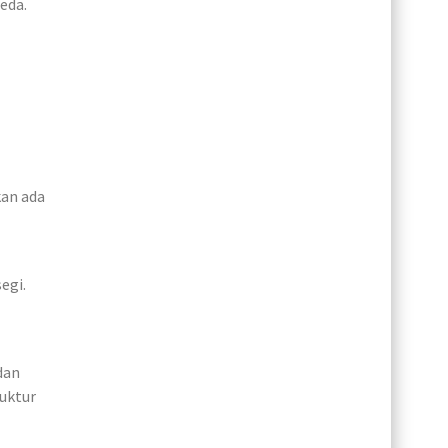
eda.
kan ada
egi.
dan
uktur