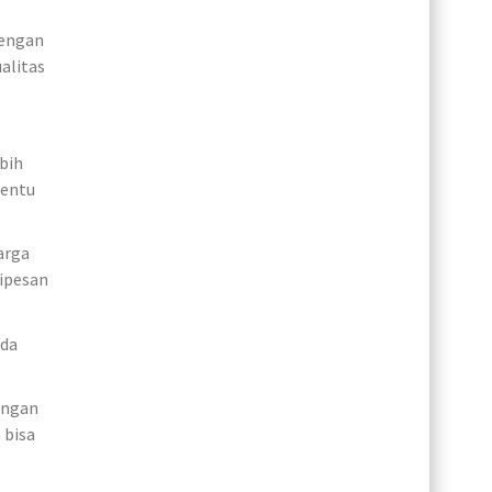
dengan
alitas
bih
nentu
arga
dipesan
ada
engan
 bisa