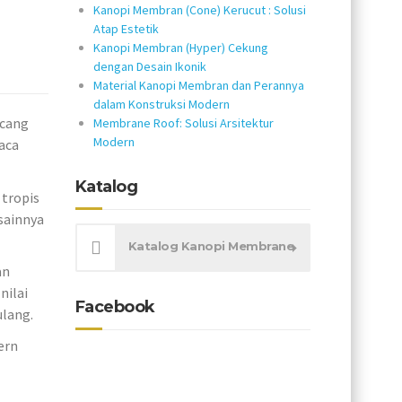
Kanopi Membran (Cone) Kerucut : Solusi
Atap Estetik
Kanopi Membran (Hyper) Cekung
dengan Desain Ikonik
Material Kanopi Membran dan Perannya
dalam Konstruksi Modern
ncang
Membrane Roof: Solusi Arsitektur
Modern
aca
Katalog
tropis
sainnya
Katalog Kanopi Membrane
an
nilai
Facebook
ulang.
ern