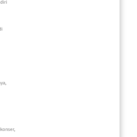
diri
di
ya,
 konser,