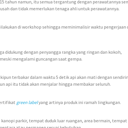
15 tahun namun, itu semua tergantung dengan perawatannya sen
usah dan tidak memerlukan tenaga ahli untuk perawatannya.
lakukan di workshop sehingga meminimalisir waktu pengerjaan 
juga didukung dengan penyangga rangka yang ringan dan kokoh,
 meski mengalami guncangan saat gempa.
kipun terbakar dalam waktu 5 detik api akan mati dengan sendirin
un api itu tidak akan menjalar hingga membakar seluruh.
rtifikat
green label
yang artinya produk ini ramah lingkungan.
 kanopi parkir, tempat duduk luar ruangan, area bermain, tempat
ementara atau permanen sesuai kebutuhan.