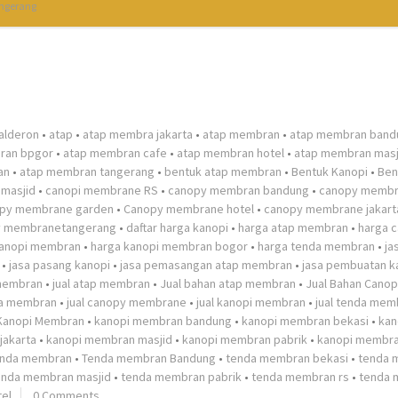
ngerang
alderon
•
atap
•
atap membra jakarta
•
atap membran
•
atap membran band
ran bpgor
•
atap membran cafe
•
atap membran hotel
•
atap membran masj
an
•
atap membran tangerang
•
bentuk atap membran
•
Bentuk Kanopi
•
Ben
masjid
•
canopi membrane RS
•
canopy membran bandung
•
canopy memb
py membrane garden
•
Canopy membrane hotel
•
canopy membrane jakart
y membranetangerang
•
daftar harga kanopi
•
harga atap membran
•
harga 
kanopi membran
•
harga kanopi membran bogor
•
harga tenda membran
•
ja
•
jasa pasang kanopi
•
jasa pemasangan atap membran
•
jasa pembuatan k
 membran
•
jual atap membran
•
Jual bahan atap membran
•
Jual Bahan Cano
da membran
•
jual canopy membrane
•
jual kanopi membran
•
jual tenda mem
Kanopi Membran
•
kanopi membran bandung
•
kanopi membran bekasi
•
kan
jakarta
•
kanopi membran masjid
•
kanopi membran pabrik
•
kanopi membra
enda membran
•
Tenda membran Bandung
•
tenda membran bekasi
•
tenda 
enda membran masjid
•
tenda membran pabrik
•
tenda membran rs
•
tenda 
el
0 Comments