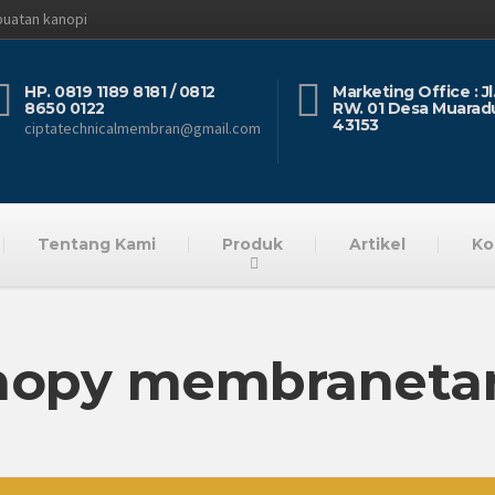
buatan kanopi
HP. 0819 1189 8181 / 0812
Marketing Office : J
8650 0122
RW. 01 Desa Muarad
43153
ciptatechnicalmembran@gmail.com
Tentang Kami
Produk
Artikel
Ko
anopy membraneta