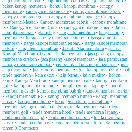
atap membran rumah
•
atap membran taman
•
atap mmebran golf
•
bahan kanopi membran
•
bentuk kanopi membran
•
canopy
membrane
•
canopy membrane cafe
•
canopy membrane carport
•
canopy membrane golf
•
canopy membrane lapang
•
Canopy
membrane Masjid
•
Canopy membrane pabrik
•
canopy membrane
rs
•
Canopy membrane Rumah
•
canopy membrane taman
•
daftar
kanopi membran
•
glamping
•
harga atp membran
•
harga canopy
membrane
•
harga canopy membrane cirebon
•
harga kanopi
membran
•
harga kanopi membran terbaru
•
harga kanopi membran
terkini
•
harga tenda membran
•
Jakarta Atap membran
•
jakarta
Kanopi Membran
•
Jakarta Tenda membran
•
jasa pasang canopy
membrane cirebon
•
jasa pasang kanopi membran
•
jasa pembuatan
canopy membrane cirebon
•
jasa pembuatan kanopi membran
•
jual
atap membran
•
jual canopy membrane
•
jual kanopi membran
•
jual
tenda membran
•
kain agtex
•
kain ferrari
•
kain mighty
•
kanopi
kain
•
Kanopi Membran
•
kanopi membran cafe
•
kanopi membran
golf
•
kanopi membran hotel
•
kanopi membran lapang
•
kanopi
membran masjid
•
kanopi membran pabrik
•
kanopi membran parkir
•
kanopi membran RS
•
kanopi membran rumah
•
kanopi membran
taman
•
kanopi membrane
•
keunggulan kanopi membran
•
membran layang
•
tenda membran
•
tenda membran cafe
•
tenda
membran golf
•
tenda membran hotel
•
tenda membran lapang
•
tenda membran masjid
•
tenda membran pabrik
•
tenda membran
parkir
•
tenda membran rs
•
tenda membran rumah
•
tenda membran
taman
0 Comments