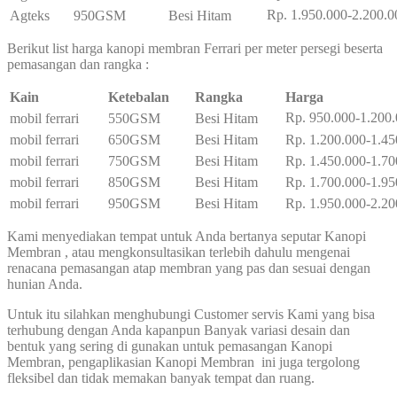
Rp. 1.950.000-2.200.0
Agteks
950GSM
Besi Hitam
Berikut list harga kanopi membran Ferrari per meter persegi beserta
pemasangan dan rangka :
Kain
Ketebalan
Rangka
Harga
Rp. 950.000-1.200
mobil ferrari
550GSM
Besi Hitam
mobil ferrari
650GSM
Besi Hitam
Rp. 1.200.000-1.45
mobil ferrari
750GSM
Besi Hitam
Rp. 1.450.000-1.70
mobil ferrari
850GSM
Besi Hitam
Rp. 1.700.000-1.95
mobil ferrari
950GSM
Besi Hitam
Rp. 1.950.000-2.20
Kami menyediakan tempat untuk Anda bertanya seputar Kanopi
Membran , atau mengkonsultasikan terlebih dahulu mengenai
renacana pemasangan atap membran yang pas dan sesuai dengan
hunian Anda.
Untuk itu silahkan menghubungi Customer servis Kami yang bisa
terhubung dengan Anda kapanpun Banyak variasi desain dan
bentuk yang sering di gunakan untuk pemasangan Kanopi
Membran, pengaplikasian Kanopi Membran ini juga tergolong
fleksibel dan tidak memakan banyak tempat dan ruang.