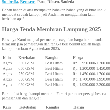
Sunbrella
,
Recasens
,
Para
,
Diksen
,
Sauleda
Bahan bahan di atas merupakan bahakan bahan yang di buat untuk
membuat sebuah kanopi, jadi Anda mau menggunakan kain
berbahan apa?
Harga Tenda Membran Lampung 2025
Biasanya Kami menjual per meter persegi dan harga berikut sudah
termasuk jasa pemasangan dan rangka besi berikut adalah harga
kanopi membran Agtex terbaru 2025:
Kain
Ketebalan
Rangka
Harga
Agtex
550 GSM
Besi Hitam
Rp. 950.000-1.200.0
Agtex
650 GSM
Besi Hitam
Rp. 1.200.000-1.450.0
Agtex
750 GSM
Besi Hitam
Rp. 1.450.000-1.700.0
Agtex
850 GSM
Besi Hitam
Rp. 1.700.000-1.950.0
Agtex
950 GSM
Besi Hitam
Rp. 1.950.000-2.200.0
Berikut list harga kanopi membran Ferrari per meter persegi beserta
pemasangan dan rangka :
Kain
Ketebalan
Rangka
Harga