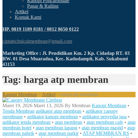
Kanopi Policarbonate
Pagar & Railing
Artikel
Kontak Kami
HP. 0819 1189 8181 / 0812 8650 0122
ciptatechnicalmembran@gmail.com
Marketing Office : Jl. Pendidikan Km. 2 Kp. Cidadap RT. 03
RW. 01 Desa Muaradua, Kec. Kadudampit, Kab. Sukabumi
43153
Tag: harga atp membran
Kanopi Membran
>
Artikel
>
harga atp membran
Maret 19, 2026
Maret 13, 2026
By
Membran
Kanopi Membran
•
Tenda Membran
aplikator atap membran
•
aplikator canopy
membrane
•
aplikator kanopi membran
•
aplikator penyedia jasa
•
aplikator tenda membran
•
atap membran
•
atap membran cafe
•
atap
membran hotel
•
atap membran lapang
•
atap membran masjid
•
atap
membran pabrik
•
atap membran parkir
•
ATAP MEMBRAN RS
•