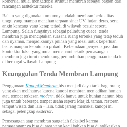
komersial mulai mengadopsi struktur membran sebagai bagian dari
rancangan arsitektur mereka.
Bahan yang digunakan umumnya adalah membran berkualitas
tinggi yang mampu menahan terpaan sinar UV, hujan deras, serta
angin kencang yang kerap terjadi di wilayah pesisir seperti
Lampung. Selain fungsinya sebagai pelindung cuaca, tenda
membran juga menciptakan suasana ruang terbuka yang tetap teduh
dan nyaman, menjadikannya pilihan yang ideal untuk keperluan
bisnis maupun kebutuhan pribadi. Keberadaan penyedia jasa dan
kontraktor lokal yang mulai memahami teknik pemasangan
membran juga turut mendukung pertumbuhan penggunaan tenda ini
di berbagai wilayah Lampung.
Keunggulan Tenda Membran Lampung
Penggunaan
Kanopi Membran
bisa menjadi daya tarik bagi orang
yang akan melihatnya karena kanopi membran menjadikan hunian
atau tempat terkesan
modern
,
tidak hanya untuk hunian namun bisa
juga untuk beberapa tempat usaha seperti Masjid, taman, restoran,
tempat wisata dan lain – lain, tidak jarang memakai kanopi ini
sebagai pelengkap
eksterior
.
Pemasangan atap membran sangatlah fleksibel karena
pemasangannya bisa di area yang kecil bahkan bisa di aplikasikan