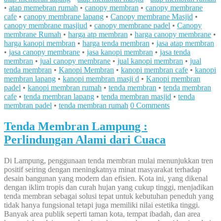
•
atap memebran rumah
•
canopy membran
•
canopy membrane
cafe
•
canopy membrane lapang
•
Canopy membrane Masjid
•
canopy membrane masjiud
•
canopy membrane padel
•
Canopy
membrane Rumah
•
harga atp membran
•
harga canopy membrane
•
harga kanopi membran
•
harga tenda membran
•
jasa atap membran
•
jasa canopy membrane
•
jasa kanopi membran
•
jasa tenda
membran
•
jual canopy membrane
•
jual kanopi membran
•
jual
tenda membran
•
Kanopi Membran
•
kanopi membran cafe
•
kanopi
membran lapang
•
kanopi membran masji d
•
Kanopi membran
padel
•
kanopi membran rumah
•
tenda membran
•
tenda membran
cafe
•
tenda membran lapang
•
tenda membran masjid
•
tenda
membran padel
•
tenda membran rumah
0 Comments
Tenda Membran Lampung :
Perlindungan Alami dari Cuaca
Di Lampung, penggunaan tenda membran mulai menunjukkan tren
positif seiring dengan meningkatnya minat masyarakat terhadap
desain bangunan yang modern dan efisien. Kota ini, yang dikenal
dengan iklim tropis dan curah hujan yang cukup tinggi, menjadikan
tenda membran sebagai solusi tepat untuk kebutuhan peneduh yang
tidak hanya fungsional tetapi juga memiliki nilai estetika tinggi.
Banyak area publik seperti taman kota, tempat ibadah, dan area