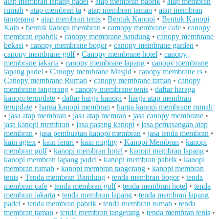
atap membran lapang padel
•
atap membran pabrik
•
atap membran
rumah
•
atap membran ta
•
atap membran taman
•
atap membran
tangerang
•
atap membran tenis
•
Bentuk Kanopi
•
Bentuk Kanopi
Kain
•
bentuk kanopi membran
•
camopy membrane cafe
•
canopy
membran epabrik
•
canopy membrane bandung
•
canopy membrane
bekasi
•
canopy membrane bogor
•
canopy membrane garden
•
canopy membrane golf
•
Canopy membrane hotel
•
canopy
membrane jakarta
•
canopy membrane lapang
•
canopy membrane
lapang padel
•
Canopy membrane Masjid
•
canopy membrane rs
•
Canopy membrane Rumah
•
canopy membrane taman
•
canopy
membrane tangerang
•
canopy membrane tenis
•
daftar haraga
kanopi terupdate
•
daftar harga kanopi
•
harga atap membran
terupdate
•
harga kanopi membran
•
harga kanopi membrane rumah
•
jasa atap membran
•
jasa atap memran
•
jasa canopy membrane
•
jasa kanopi membran
•
jasa pasang kanopi
•
jasa pemasangan atap
membran
•
jasa pembuatan kanopi membran
•
jasa tenda membran
•
kain agtex
•
kain ferari
•
kain mighty
•
Kanopi Membran
•
kanopi
membran golf
•
kanopi membran hotel
•
kanopi membran lapang
•
kanopi membran lapang padel
•
kanopi membran pabrik
•
kanopi
membran rumah
•
kanopi membran tangerang
•
kanopi membran
tenis
•
Tenda membran Bandung
•
tenda membran bogor
•
tenda
membran cafe
•
tenda membran golf
•
tenda membran hotel
•
tenda
membran jakarta
•
tenda membran lapang
•
tenda membran lapang
padel
•
tenda membran pabrik
•
tenda membran rumah
•
tenda
membran taman
•
tenda membran tangerang
•
tenda membran tenis
•