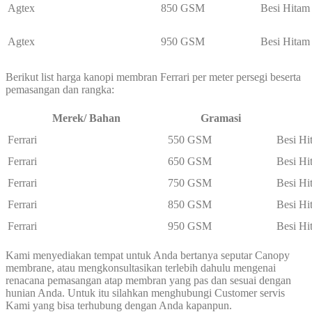
Agtex
850 GSM
Besi Hitam
Agtex
950 GSM
Besi Hitam
Berikut list harga kanopi membran Ferrari per meter persegi beserta
pemasangan dan rangka:
Merek/ Bahan
Gramasi
Ferrari
550 GSM
Besi Hi
Ferrari
650 GSM
Besi Hi
Ferrari
750 GSM
Besi Hi
Ferrari
850 GSM
Besi Hi
Ferrari
950 GSM
Besi Hi
Kami menyediakan tempat untuk Anda bertanya seputar Canopy
membrane, atau mengkonsultasikan terlebih dahulu mengenai
renacana pemasangan atap membran yang pas dan sesuai dengan
hunian Anda. Untuk itu silahkan menghubungi Customer servis
Kami yang bisa terhubung dengan Anda kapanpun.