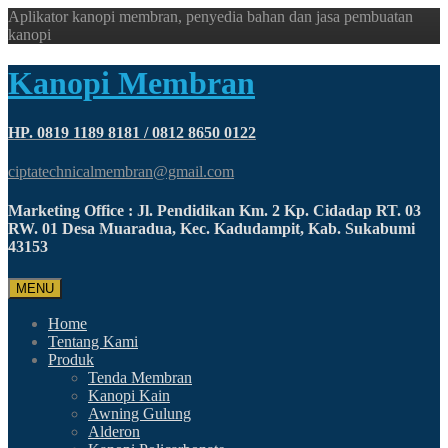
Aplikator kanopi membran, penyedia bahan dan jasa pembuatan
kanopi
Kanopi Membran
HP. 0819 1189 8181 / 0812 8650 0122
ciptatechnicalmembran@gmail.com
Marketing Office : Jl. Pendidikan Km. 2 Kp. Cidadap RT. 03
RW. 01 Desa Muaradua, Kec. Kadudampit, Kab. Sukabumi
43153
MENU
Home
Tentang Kami
Produk
Tenda Membran
Kanopi Kain
Awning Gulung
Alderon