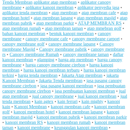
Tenda Membran
aplikator atap membran
•
aplikator canopy
membrane
•
aplikator kanopi membran
•
aplikator penyedia jasa
•
aplikator tenda membran
•
atap membran
•
atap membran cafe
•
atap
membran hotel
•
atap membran lapang
•
atap membran masjid
•
atap
membran pabrik
•
atap membran parkir
•
ATAP MEMBRAN RS
•
atap membran rumah
•
atap membran taman
•
atap mmebran golf
•
bahan kanopi membran
•
bentuk kanopi membran
•
canopy
membrane
•
canopy membrane cafe
•
canopy membrane carport
•
canopy membrane golf
•
canopy membrane lapang
•
Canopy
membrane Masjid
•
Canopy membrane pabrik
•
canopy membrane
rs
•
Canopy membrane Rumah
•
canopy membrane taman
•
daftar
kanopi membran
•
glamping
•
harga atp membran
•
harga canopy
membrane
•
harga canopy membrane cirebon
•
harga kanopi
membran
•
harga kanopi membran terbaru
•
harga kanopi membran
terkini
•
harga tenda membran
•
Jakarta Atap membran
•
jakarta
Kanopi Membran
•
Jakarta Tenda membran
•
jasa pasang canopy
membrane cirebon
•
jasa pasang kanopi membran
•
jasa pembuatan
canopy membrane cirebon
•
jasa pembuatan kanopi membran
•
jual
atap membran
•
jual canopy membrane
•
jual kanopi membran
•
jual
tenda membran
•
kain agtex
•
kain ferrari
•
kain mighty
•
kanopi
kain
•
Kanopi Membran
•
kanopi membran cafe
•
kanopi membran
golf
•
kanopi membran hotel
•
kanopi membran lapang
•
kanopi
membran masjid
•
kanopi membran pabrik
•
kanopi membran parkir
•
kanopi membran RS
•
kanopi membran rumah
•
kanopi membran
taman
•
kanopi membrane
•
keunggulan kanopi membran
•