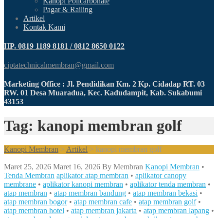
Kanopi Policarbonate
Pagar & Railing
Artikel
Kontak Kami
HP. 0819 1189 8181 / 0812 8650 0122
ciptatechnicalmembran@gmail.com
Marketing Office : Jl. Pendidikan Km. 2 Kp. Cidadap RT. 03
RW. 01 Desa Muaradua, Kec. Kadudampit, Kab. Sukabumi
43153
Tag: kanopi membran golf
Kanopi Membran
>
Artikel
>
kanopi membran golf
Maret 25, 2026
Maret 16, 2026
By
Membran
Kanopi Membran
•
Tenda Membran
aplikator atap membran
•
aplikator canopy
membrane
•
aplikator kanopi membran
•
aplikator tenda membran
•
atap membran
•
atap membran bandung
•
atap membran bekasi
•
atap membran bogor
•
atap membran cafe
•
atap membran golf
•
atap membran hotel
•
atap membran jakarta
•
atap membran lapang
•