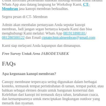
Untuk informasi pemesanan silahkan hubungi kontak Kami melalui
Whats App atau datang langsung ke Workshop Kami,
CT-
Membran
jasa kanopi membran berkualitas.
Segera pesan di CT- Membran
Admin akan membalas pertanyaan Anda seputar kanopi
membran, Jadi jangan segan bertanya kepada Kami dan bisa
menghubungi Kami melalui: Whats App
081911898181
/
081286500122
dan Email
ciptatechnicalmembran@gmail.com
Kami siap melayani Anda kapanpun dan dimanapun.
Free Survey Untuk Area JABODETABEK
FAQs
Apa kegunaan kanopi membran?
Canopy membrane terpercaya sering digunakan dalam berbagai
konteks, termasuk tempat peristirahatan di taman, tempat parkir, atau
bahkan sebagai elemen desain untuk bangunan komersial dan
Kelebihan dari kanopi ini termasuk daya tahan, ketahanan cuaca,
dan kemampuannya untuk menciptakan lingkungan outdoor yang
menarik dan nyaman.