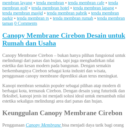
membran layang
•
tenda membran
•
tenda membran cafe
•
tenda
membran golf
•
tenda membran hotel
•
tenda membran lapang
•
tenda membran masjid
•
tenda membran pabrik
•
tenda membran
parkir
•
tenda membran rs
•
tenda membran rumah
•
tenda membran
taman
0 Comments
Canopy Membrane Cirebon Desain untuk
Rumah dan Usaha
Canopy Membrane Cirebon – bukan hanya pilihan fungsional untuk
melindungi dari panas dan hujan, tapi juga menghadirkan nilai
estetika dan kesan modern pada bangunan. Dengan semakin
berkembangnya Cirebon sebagai kota industri dan wisata,
penggunaan canopy membrane diprediksi akan terus meningkat.
Kanopi membran semakin populer sebagai pilihan atap modern di
berbagai kota, termasuk Cirebon. Dengan desain yang futuristik dan
fleksibel, kanopi jenis ini menjadi solusi ideal untuk menambah nilai
estetika sekaligus melindungi area dari panas dan hujan.
Keunggulan Canopy Membrane Cirebon
Penggunaan
Canopy Membrane
bisa menjadi daya tarik bagi orang