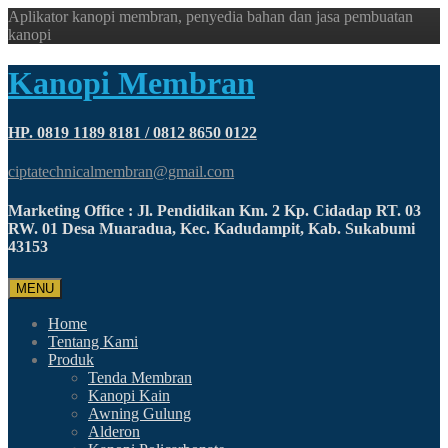
Aplikator kanopi membran, penyedia bahan dan jasa pembuatan
kanopi
Kanopi Membran
HP. 0819 1189 8181 / 0812 8650 0122
ciptatechnicalmembran@gmail.com
Marketing Office : Jl. Pendidikan Km. 2 Kp. Cidadap RT. 03
RW. 01 Desa Muaradua, Kec. Kadudampit, Kab. Sukabumi
43153
MENU
Home
Tentang Kami
Produk
Tenda Membran
Kanopi Kain
Awning Gulung
Alderon