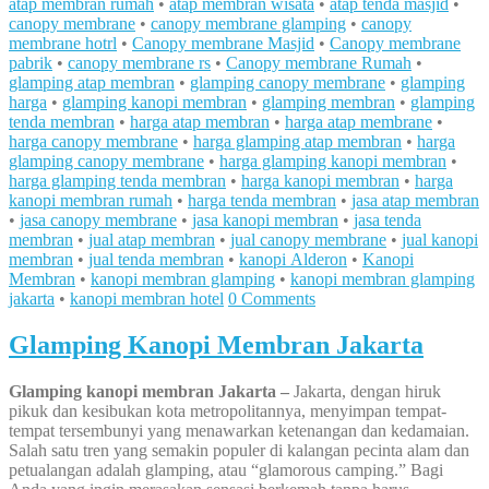
atap membran rumah
•
atap membran wisata
•
atap tenda masjid
•
canopy membrane
•
canopy membrane glamping
•
canopy
membrane hotrl
•
Canopy membrane Masjid
•
Canopy membrane
pabrik
•
canopy membrane rs
•
Canopy membrane Rumah
•
glamping atap membran
•
glamping canopy membrane
•
glamping
harga
•
glamping kanopi membran
•
glamping membran
•
glamping
tenda membran
•
harga atap membran
•
harga atap membrane
•
harga canopy membrane
•
harga glamping atap membran
•
harga
glamping canopy membrane
•
harga glamping kanopi membran
•
harga glamping tenda membran
•
harga kanopi membran
•
harga
kanopi membran rumah
•
harga tenda membran
•
jasa atap membran
•
jasa canopy membrane
•
jasa kanopi membran
•
jasa tenda
membran
•
jual atap membran
•
jual canopy membrane
•
jual kanopi
membran
•
jual tenda membran
•
kanopi Alderon
•
Kanopi
Membran
•
kanopi membran glamping
•
kanopi membran glamping
jakarta
•
kanopi membran hotel
0 Comments
Glamping Kanopi Membran Jakarta
Glamping kanopi membran Jakarta –
Jakarta, dengan hiruk
pikuk dan kesibukan kota metropolitannya, menyimpan tempat-
tempat tersembunyi yang menawarkan ketenangan dan kedamaian.
Salah satu tren yang semakin populer di kalangan pecinta alam dan
petualangan adalah glamping, atau “glamorous camping.” Bagi