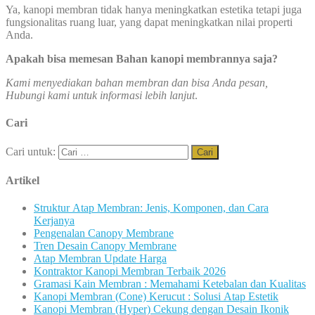
Ya, kanopi membran tidak hanya meningkatkan estetika tetapi juga
fungsionalitas ruang luar, yang dapat meningkatkan nilai properti
Anda.
Apakah bisa memesan Bahan kanopi membrannya saja?
Kami menyediakan bahan membran dan bisa Anda pesan,
Hubungi kami untuk informasi lebih lanjut
.
Cari
Cari untuk:
Artikel
Struktur Atap Membran: Jenis, Komponen, dan Cara
Kerjanya
Pengenalan Canopy Membrane
Tren Desain Canopy Membrane
Atap Membran Update Harga
Kontraktor Kanopi Membran Terbaik 2026
Gramasi Kain Membran : Memahami Ketebalan dan Kualitas
Kanopi Membran (Cone) Kerucut : Solusi Atap Estetik
Kanopi Membran (Hyper) Cekung dengan Desain Ikonik