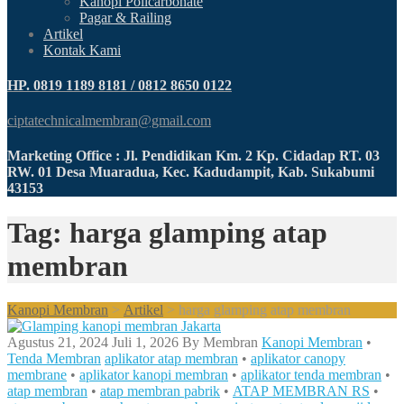
Kanopi Policarbonate
Pagar & Railing
Artikel
Kontak Kami
HP. 0819 1189 8181 / 0812 8650 0122
ciptatechnicalmembran@gmail.com
Marketing Office : Jl. Pendidikan Km. 2 Kp. Cidadap RT. 03
RW. 01 Desa Muaradua, Kec. Kadudampit, Kab. Sukabumi
43153
Tag: harga glamping atap
membran
Kanopi Membran
>
Artikel
>
harga glamping atap membran
Agustus 21, 2024
Juli 1, 2026
By
Membran
Kanopi Membran
•
Tenda Membran
aplikator atap membran
•
aplikator canopy
membrane
•
aplikator kanopi membran
•
aplikator tenda membran
•
atap membran
•
atap membran pabrik
•
ATAP MEMBRAN RS
•