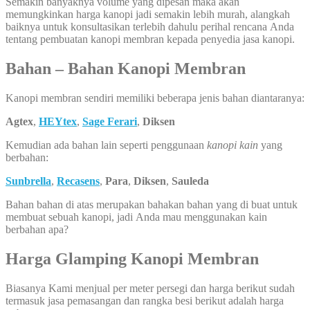
Semakin banyaknya volume yang dipesan maka akan
memungkinkan harga kanopi jadi semakin lebih murah, alangkah
baiknya untuk konsultasikan terlebih dahulu perihal rencana Anda
tentang pembuatan kanopi membran kepada penyedia jasa kanopi.
Bahan – Bahan Kanopi Membran
Kanopi membran sendiri memiliki beberapa jenis bahan diantaranya:
Agtex
,
HEYtex
,
Sage Ferari
,
Diksen
Kemudian ada bahan lain seperti penggunaan
kanopi kain
yang
berbahan:
Sunbrella
,
Recasens
,
Para
,
Diksen
,
Sauleda
Bahan bahan di atas merupakan bahakan bahan yang di buat untuk
membuat sebuah kanopi, jadi Anda mau menggunakan kain
berbahan apa?
Harga Glamping Kanopi Membran
Biasanya Kami menjual per meter persegi dan harga berikut sudah
termasuk jasa pemasangan dan rangka besi berikut adalah harga