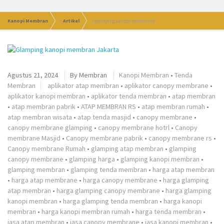
Kanopi Membran
>
Artikel
>
glamping canopy membrane
Agustus 21, 2024
By
Membran
Kanopi Membran
•
Tenda
Membran
aplikator atap membran
•
aplikator canopy membrane
•
aplikator kanopi membran
•
aplikator tenda membran
•
atap membran
•
atap membran pabrik
•
ATAP MEMBRAN RS
•
atap membran rumah
•
atap membran wisata
•
atap tenda masjid
•
canopy membrane
•
canopy membrane glamping
•
canopy membrane hotrl
•
Canopy
membrane Masjid
•
Canopy membrane pabrik
•
canopy membrane rs
•
Canopy membrane Rumah
•
glamping atap membran
•
glamping
canopy membrane
•
glamping harga
•
glamping kanopi membran
•
glamping membran
•
glamping tenda membran
•
harga atap membran
•
harga atap membrane
•
harga canopy membrane
•
harga glamping
atap membran
•
harga glamping canopy membrane
•
harga glamping
kanopi membran
•
harga glamping tenda membran
•
harga kanopi
membran
•
harga kanopi membran rumah
•
harga tenda membran
•
jasa atap membran
•
jasa canopy membrane
•
jasa kanopi membran
•