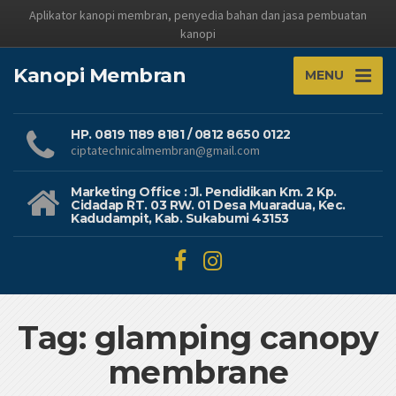
Aplikator kanopi membran, penyedia bahan dan jasa pembuatan
kanopi
Kanopi Membran
MENU
HP. 0819 1189 8181 / 0812 8650 0122
ciptatechnicalmembran@gmail.com
Marketing Office : Jl. Pendidikan Km. 2 Kp.
Cidadap RT. 03 RW. 01 Desa Muaradua, Kec.
Kadudampit, Kab. Sukabumi 43153
Tag: glamping canopy
membrane