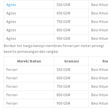
Agtex
550 GSM
Besi Hita
Agtex
650 GSM
Besi Hita
Agtex
750 GSM
Besi Hita
Agtex
850 GSM
Besi Hita
Agtex
950 GSM
Besi Hita
Berikut list harga kanopi membran Ferrari per meter persegi
beserta pemasangan dan rangka:
Merek/ Bahan
Gramasi
Ra
Ferrari
550 GSM
Besi Hita
Ferrari
650 GSM
Besi Hita
Ferrari
750 GSM
Besi Hita
Ferrari
850 GSM
Besi Hita
Ferrari
950 GSM
Besi Hita