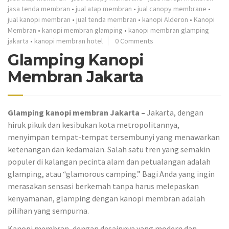
jasa tenda membran
•
jual atap membran
•
jual canopy membrane
•
jual kanopi membran
•
jual tenda membran
•
kanopi Alderon
•
Kanopi
Membran
•
kanopi membran glamping
•
kanopi membran glamping
jakarta
•
kanopi membran hotel
0 Comments
Glamping Kanopi
Membran Jakarta
Glamping kanopi membran Jakarta –
Jakarta, dengan
hiruk pikuk dan kesibukan kota metropolitannya,
menyimpan tempat-tempat tersembunyi yang menawarkan
ketenangan dan kedamaian. Salah satu tren yang semakin
populer di kalangan pecinta alam dan petualangan adalah
glamping, atau “glamorous camping.” Bagi Anda yang ingin
merasakan sensasi berkemah tanpa harus melepaskan
kenyamanan, glamping dengan kanopi membran adalah
pilihan yang sempurna.
Kanopi membran, dengan desainnya yang modern dan