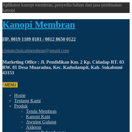
Aplikator kanopi membran, penyedia bahan dan jasa pembuatan
kanopi
Kanopi Membran
HP. 0819 1189 8181 / 0812 8650 0122
ciptatechnicalmembran@gmail.com
Marketing Office : Jl. Pendidikan Km. 2 Kp. Cidadap RT. 03
RW. 01 Desa Muaradua, Kec. Kadudampit, Kab. Sukabumi
43153
MENU
Home
Tentang Kami
Produk
Tenda Membran
Kanopi Kain
Awning Gulung
Alderon