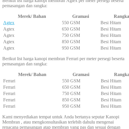
Berikut list harga kanopi membran Agtex per meter persegi beserta
pemasangan dan rangka:
Merek/ Bahan
Gramasi
Rangk
Agtex
550 GSM
Besi Hitam
Agtex
650 GSM
Besi Hitam
Agtex
750 GSM
Besi Hitam
Agtex
850 GSM
Besi Hitam
Agtex
950 GSM
Besi Hitam
Berikut list harga kanopi membran Ferrari per meter persegi beserta
pemasangan dan rangka:
Merek/ Bahan
Gramasi
Rangk
Ferrari
550 GSM
Besi Hitam
Ferrari
650 GSM
Besi Hitam
Ferrari
750 GSM
Besi Hitam
Ferrari
850 GSM
Besi Hitam
Ferrari
950 GSM
Besi Hitam
Kami menyediakan tempat untuk Anda bertanya seputar Kanopi
Membran , atau mengkonsultasikan terlebih dahulu mengenai
renacana pemasangan atap membran yang pas dan sesuai dengan