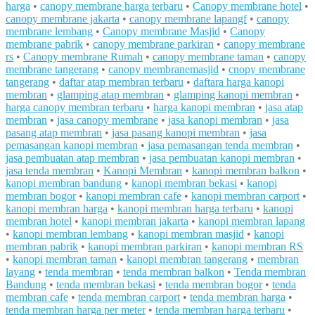
harga
•
canopy membrane harga terbaru
•
Canopy membrane hotel
•
canopy membrane jakarta
•
canopy membrane lapangf
•
canopy
membrane lembang
•
Canopy membrane Masjid
•
Canopy
membrane pabrik
•
canopy membrane parkiran
•
canopy membrane
rs
•
Canopy membrane Rumah
•
canopy membrane taman
•
canopy
membrane tangerang
•
canopy membranemasjid
•
cnopy membrane
tangerang
•
daftar atap membran terbaru
•
daftara harga kanopi
membran
•
glamping atap membran
•
glamping kanopi membran
•
harga canopy membran terbaru
•
harga kanopi membran
•
jasa atap
membran
•
jasa canopy membrane
•
jasa kanopi membran
•
jasa
pasang atap membran
•
jasa pasang kanopi membran
•
jasa
pemasangan kanopi membran
•
jasa pemasangan tenda membran
•
jasa pembuatan atap membran
•
jasa pembuatan kanopi membran
•
jasa tenda membran
•
Kanopi Membran
•
kanopi membran balkon
•
kanopi membran bandung
•
kanopi membran bekasi
•
kanopi
membran bogor
•
kanopi membran cafe
•
kanopi membran carport
•
kanopi membran harga
•
kanopi membran harga terbaru
•
kanopi
membran hotel
•
kanopi membran jakarta
•
kanopi membran lapang
•
kanopi membran lembang
•
kanopi membran masjid
•
kanopi
membran pabrik
•
kanopi membran parkiran
•
kanopi membran RS
•
kanopi membran taman
•
kanopi membran tangerang
•
membran
layang
•
tenda membran
•
tenda membran balkon
•
Tenda membran
Bandung
•
tenda membran bekasi
•
tenda membran bogor
•
tenda
membran cafe
•
tenda membran carport
•
tenda membran harga
•
tenda membran harga per meter
•
tenda membran harga terbaru
•