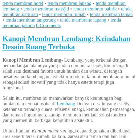
tenda membran hotel
•
tenda membran lapang
•
tenda membran
lembang
•
tenda membran massjid
•
tenda membran pabrik
•
tenda
membran parkiran
•
tenda membran rumah
•
tenda membran taman
•
tenda membran tangerang
•
tenda membrane lapang
•
tenda
memrban jakarta
0 Comments
Kanopi Membran Lembang: Keindahan
Desain Ruang Terbuka
Kanopi Membran Lembang-
Lembang, yang terkenal dengan
pemandangan alamnya yang indah dan udara sejuk, kini menjadi
salah satu destinasi favorit untuk hunian dan wisata, di tengah
pesatnya perkembangan arsitektur modern, kanopi membran muncul
sebagai solusi inovatif yang tidak hanya estetis tetapi juga
fungsional.
Selain itu, membran ini menawarkan banyak keuntungan bagi
hunian dan tempat usaha di
Lembang
Dengan desain yang estetis,
ketahanan terhadap cuaca, efisiensi energi, kemudahan pemasangan,
dan ramah lingkungan, kanopi membran menjadi solusi modern
yang memenuhi berbagai kebutuhan arsitektur.
Untuk hunian,
Kanopi membran
juga dapat digunakan diberbagai
area seperti teras, rumah, balkon, garasi atau taman dan lain-lain.