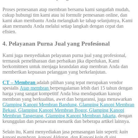
Proses pemesanan atap membran bersama kami sangatlah mudah,
cukup hubungi tim kami atau isi formulir pemesanan online, dan
kami akan membantu Anda melangkah ke tahap selanjutnya, Kami
akan memandu Anda melalui setiap langkah dengan cepat dan
efisien.
4. Pelayanan Purna Jual yang Profesional
Kami juga menyediakan pelayanan purna jual yang profesional,
termasuk pemeliharaan dan perbaikan jika diperlukan, Kami
berkomitmen untuk menjaga keandalan atap membran Anda dan
memberikan kepuasan pelanggan yang berkelanjutan.
CT – Membran
adalah pilihan yang tepat merupakan vendor
spesialis
Atap membran
berpengalaman lebih dari 15 tahun dengan
harga yang sangat kompetitif Anda bisa mendapatkan kanopi
membran yang berkualitas, awet dan bergaransi, juga menawarkan
Glamping Kanopi Membran Bandung,
Glamping Kanopi Membran
Bekasi,
Glamping Kanopi Membran Bogor,
Glamping Kanopi
Membran Tangerang,
Glamping Kanopi Membran Jakarta,
dengan
keunggulan dan penawaran menarik dan beberapa artikel lainnya.
Selain itu, Kami menyediakan jasa pemasangan lain seperti:
kain
kanopi membran, kanopi Alderon, dan Kanopi kain
di sini.