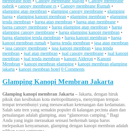
membrane hotrl
•
Canopy membrane Masjid
•
Canopy membrane
pabrik
•
canopy membrane rs
•
Canopy membrane Rumah
•
glamping atap membran
•
glamping canopy membrane
•
glamping
harga
•
glamping kanopi membran
•
glamping membran
•
glamping
tenda membran
•
harga atap membran
•
harga atap membrane
•
harga canopy membrane
•
harga glamping atap membran
•
harga
glamping canopy membrane
•
harga glamping kanopi membran
•
harga glamping tenda membran
•
harga kanopi membran
•
harga
kanopi membran rumah
•
harga tenda membran
•
jasa atap membran
•
jasa canopy membrane
•
jasa kanopi membran
•
jasa tenda
membran
•
jual atap membran
•
jual canopy membrane
•
jual kanopi
membran
•
jual tenda membran
•
kanopi Alderon
•
Kanopi
Membran
•
kanopi membran glamping
•
kanopi membran glamping
jakarta
•
kanopi membran hotel
0 Comments
Glamping Kanopi Membran Jakarta
Glamping kanopi membran Jakarta –
Jakarta, dengan hiruk
pikuk dan kesibukan kota metropolitannya, menyimpan tempat-
tempat tersembunyi yang menawarkan ketenangan dan kedamaian.
Salah satu tren yang semakin populer di kalangan pecinta alam dan
petualangan adalah glamping, atau “glamorous camping.” Bagi
Anda yang ingin merasakan sensasi berkemah tanpa harus
melepaskan kenyamanan, glamping dengan kanopi membran adalah
pilihan yang sempurna.