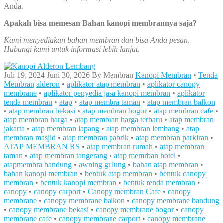
Anda.
Apakah bisa memesan Bahan kanopi membrannya saja?
Kami menyediakan bahan membran dan bisa Anda pesan,
Hubungi kami untuk informasi lebih lanjut
.
Juli 19, 2024
Juni 30, 2026
By
Membran
Kanopi Membran
•
Tenda
Membran
alderon
•
aplikator atap membran
•
aplikator canopy
membrane
•
aplikator penyedia jasa kanopi membran
•
aplikator
tenda membran
•
atap
•
atap membra taman
•
atap membran balkon
•
atap membran bekasi
•
atap membran bogor
•
atap membran cafe
•
atap membran harga
•
atap membran harga terbaru
•
atap membran
jakarta
•
atap membran lapang
•
atap membran lembang
•
atap
membran masjid
•
atap membran pabrik
•
atap membran parkiran
•
ATAP MEMBRAN RS
•
atap membran rumah
•
atap membran
taman
•
atap membran tangerang
•
atap memrban hotel
•
atapmembra bandung
•
awning gulung
•
bahan atap membran
•
bahan kanopi membran
•
bentuk atap membran
•
bentuk canopy
membran
•
bentuk kanopi membran
•
bentuk tenda membran
•
canopy
•
canopy carport
•
Canopy membran Cafe
•
canopy
membrane
•
canopy membrane balkon
•
canopy membrane bandung
•
canopy membrane bekasi
•
canopy membrane bogor
•
canopy
membrane cafe
•
canopy membrane carport
•
canopy membrane