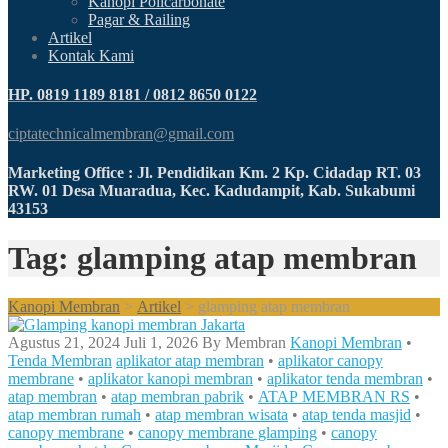
Kanopi Policarbonate
Pagar & Railing
Artikel
Kontak Kami
HP. 0819 1189 8181 / 0812 8650 0122
ciptatechnicalmembran@gmail.com
Marketing Office : Jl. Pendidikan Km. 2 Kp. Cidadap RT. 03
RW. 01 Desa Muaradua, Kec. Kadudampit, Kab. Sukabumi
43153
Tag: glamping atap membran
Kanopi Membran
>
Artikel
>
glamping atap membran
Agustus 21, 2024
Juli 1, 2026
By
Membran
Kanopi Membran
•
Tenda Membran
aplikator atap membran
•
aplikator canopy
membrane
•
aplikator kanopi membran
•
aplikator tenda membran
•
atap membran
•
atap membran pabrik
•
ATAP MEMBRAN RS
•
atap membran rumah
•
atap membran wisata
•
atap tenda masjid
•
canopy membrane
•
canopy membrane glamping
•
canopy