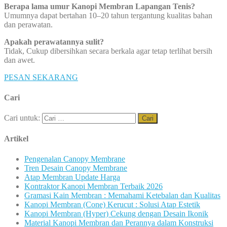
Berapa lama umur Kanopi Membran Lapangan Tenis?
Umumnya dapat bertahan 10–20 tahun tergantung kualitas bahan
dan perawatan.
Apakah perawatannya sulit?
Tidak, Cukup dibersihkan secara berkala agar tetap terlihat bersih
dan awet.
PESAN SEKARANG
Cari
Cari untuk:
Artikel
Pengenalan Canopy Membrane
Tren Desain Canopy Membrane
Atap Membran Update Harga
Kontraktor Kanopi Membran Terbaik 2026
Gramasi Kain Membran : Memahami Ketebalan dan Kualitas
Kanopi Membran (Cone) Kerucut : Solusi Atap Estetik
Kanopi Membran (Hyper) Cekung dengan Desain Ikonik
Material Kanopi Membran dan Perannya dalam Konstruksi