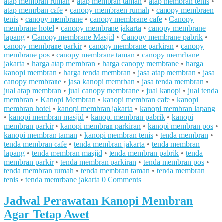
atap membran rumah
•
atap membran taman
•
atap membran tenis
•
atap memrban cafe
•
canopy membraen rumah
•
canopy membraen
tenis
•
canopy membrane
•
canopy membrane cafe
•
Canopy
membrane hotel
•
canopy membrane jakarta
•
canopy membrane
lapang
•
Canopy membrane Masjid
•
Canopy membrane pabrik
•
canopy membrane parkir
•
canopy membrane parkiran
•
canopy
membrane pos
•
canopy membrane taman
•
canopy memrbane
jakarta
•
harga atap membran
•
harga canopy membrane
•
harga
kanopi membran
•
harga tenda membran
•
jasa atap membran
•
jasa
canopy membrane
•
jasa kanopi memrban
•
jasa tenda membran
•
jual atap membran
•
jual canopy membrane
•
jual kanopi
•
jual tenda
membran
•
Kanopi Membran
•
kanopi membran cafe
•
kanopi
membran hotel
•
kanopi membran jakarta
•
kanopi membran lapang
•
kanopi membran masjid
•
kanopi membran pabrik
•
kanopi
membran parkir
•
kanopi membran parkiran
•
kanopi membran pos
•
kanopi membran taman
•
kanopi membran tenis
•
tenda membran
•
tenda membran cafe
•
tenda membran jakarta
•
tenda membran
lapang
•
tenda membran masjid
•
tenda membran pabrik
•
tenda
membran parkir
•
tenda membran parkiran
•
tenda membran pos
•
tenda membran rumah
•
tenda membran taman
•
tenda membran
tenis
•
tenda memrbane jakarta
0 Comments
Jadwal Perawatan Kanopi Membran
Agar Tetap Awet