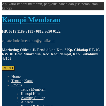
Aplikator kanopi membran, penyedia bahan dan jasa pembuatan
kanopi
Kanopi Membran
HP. 0819 1189 8181 / 0812 8650 0122
ciptatechnicalmembran@gmail.com
Marketing Office : Jl. Pendidikan Km. 2 Kp. Cidadap RT. 03
RW. 01 Desa Muaradua, Kec. Kadudampit, Kab. Sukabumi
43153
MENU
Home
Tentang Kami
Produk
Tenda Membran
Kanopi Kain
Awning Gulung
Alderon