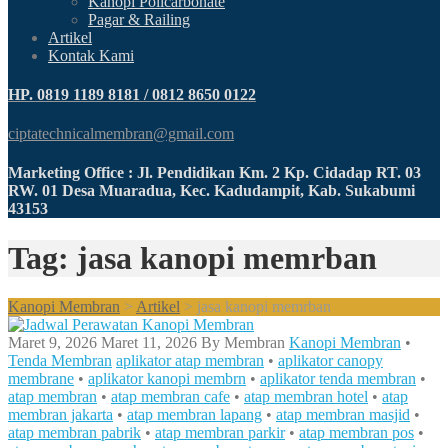
Kanopi Policarbonate
Pagar & Railing
Artikel
Kontak Kami
HP. 0819 1189 8181 / 0812 8650 0122
ciptatechnicalmembran@gmail.com
Marketing Office : Jl. Pendidikan Km. 2 Kp. Cidadap RT. 03
RW. 01 Desa Muaradua, Kec. Kadudampit, Kab. Sukabumi
43153
Tag: jasa kanopi memrban
Kanopi Membran
>
Artikel
>
jasa kanopi memrban
Maret 9, 2026
Maret 11, 2026
By
Membran
Kanopi Membran
•
Tenda Membran
aplikator atap membran
•
aplikator canopy
membrane
•
aplikator kanopi membrn
•
aplikator tenda membran
•
atap membran
•
atap membran cafe
•
atap membran hotel
•
atap
membran jakarta
•
atap membran lapang
•
atap membran masjid
•
atap membran pabrik
•
atap membran parkir
•
atap membran pos
•