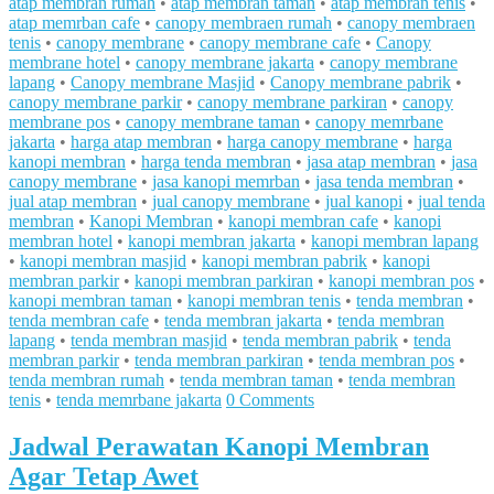
atap membran rumah
•
atap membran taman
•
atap membran tenis
•
atap memrban cafe
•
canopy membraen rumah
•
canopy membraen
tenis
•
canopy membrane
•
canopy membrane cafe
•
Canopy
membrane hotel
•
canopy membrane jakarta
•
canopy membrane
lapang
•
Canopy membrane Masjid
•
Canopy membrane pabrik
•
canopy membrane parkir
•
canopy membrane parkiran
•
canopy
membrane pos
•
canopy membrane taman
•
canopy memrbane
jakarta
•
harga atap membran
•
harga canopy membrane
•
harga
kanopi membran
•
harga tenda membran
•
jasa atap membran
•
jasa
canopy membrane
•
jasa kanopi memrban
•
jasa tenda membran
•
jual atap membran
•
jual canopy membrane
•
jual kanopi
•
jual tenda
membran
•
Kanopi Membran
•
kanopi membran cafe
•
kanopi
membran hotel
•
kanopi membran jakarta
•
kanopi membran lapang
•
kanopi membran masjid
•
kanopi membran pabrik
•
kanopi
membran parkir
•
kanopi membran parkiran
•
kanopi membran pos
•
kanopi membran taman
•
kanopi membran tenis
•
tenda membran
•
tenda membran cafe
•
tenda membran jakarta
•
tenda membran
lapang
•
tenda membran masjid
•
tenda membran pabrik
•
tenda
membran parkir
•
tenda membran parkiran
•
tenda membran pos
•
tenda membran rumah
•
tenda membran taman
•
tenda membran
tenis
•
tenda memrbane jakarta
0 Comments
Jadwal Perawatan Kanopi Membran
Agar Tetap Awet