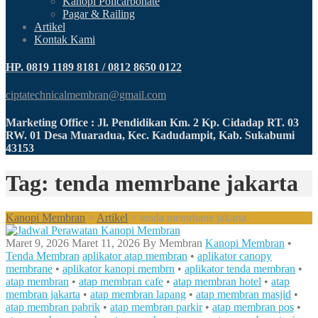
Kanopi Policarbonate
Pagar & Railing
Artikel
Kontak Kami
HP. 0819 1189 8181 / 0812 8650 0122
ciptatechnicalmembran@gmail.com
Marketing Office : Jl. Pendidikan Km. 2 Kp. Cidadap RT. 03
RW. 01 Desa Muaradua, Kec. Kadudampit, Kab. Sukabumi
43153
Tag: tenda memrbane jakarta
Kanopi Membran
>
Artikel
>
tenda memrbane jakarta
Maret 9, 2026
Maret 11, 2026
By
Membran
Kanopi Membran
•
Tenda Membran
aplikator atap membran
•
aplikator canopy
membrane
•
aplikator kanopi membrn
•
aplikator tenda membran
•
atap membran
•
atap membran cafe
•
atap membran hotel
•
atap
membran jakarta
•
atap membran lapang
•
atap membran masjid
•
atap membran pabrik
•
atap membran parkir
•
atap membran pos
•