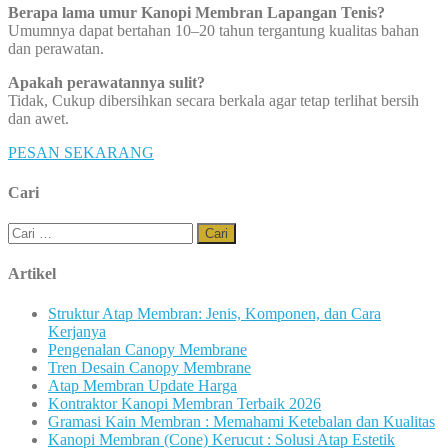
Berapa lama umur Kanopi Membran Lapangan Tenis?
Umumnya dapat bertahan 10–20 tahun tergantung kualitas bahan
dan perawatan.
Apakah perawatannya sulit?
Tidak, Cukup dibersihkan secara berkala agar tetap terlihat bersih
dan awet.
PESAN SEKARANG
Cari
Cari
untuk:
Artikel
Struktur Atap Membran: Jenis, Komponen, dan Cara
Kerjanya
Pengenalan Canopy Membrane
Tren Desain Canopy Membrane
Atap Membran Update Harga
Kontraktor Kanopi Membran Terbaik 2026
Gramasi Kain Membran : Memahami Ketebalan dan Kualitas
Kanopi Membran (Cone) Kerucut : Solusi Atap Estetik