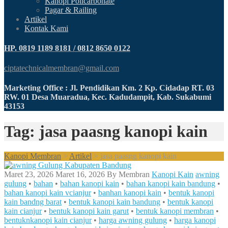
Kanopi Policarbonate
Pagar & Railing
Artikel
Kontak Kami
HP. 0819 1189 8181 / 0812 8650 0122
ciptatechnicalmembran@gmail.com
Marketing Office : Jl. Pendidikan Km. 2 Kp. Cidadap RT. 03
RW. 01 Desa Muaradua, Kec. Kadudampit, Kab. Sukabumi
43153
Tag: jasa paasng kanopi kain
Kanopi Membran
>
Artikel
>
jasa paasng kanopi kain
Maret 23, 2026
Maret 16, 2026
By
Membran
Kanopi Kain
awning
gulung
•
bahan
•
bahan kanopi kain
•
bahan kanopi kain bandung
•
bahan kanopi kain vcianjur
•
banhan kanopi kain
•
bentuk kanopi
kain bandng barat
•
bentuk kanopi kain bandung
•
bentuk kanopi
kain cianjur
•
bentuk kanopi kain garut
•
bentuk kanopi membran
•
bentuknkanopi kain cianjur
•
harga awning gulung
•
harga kanopi