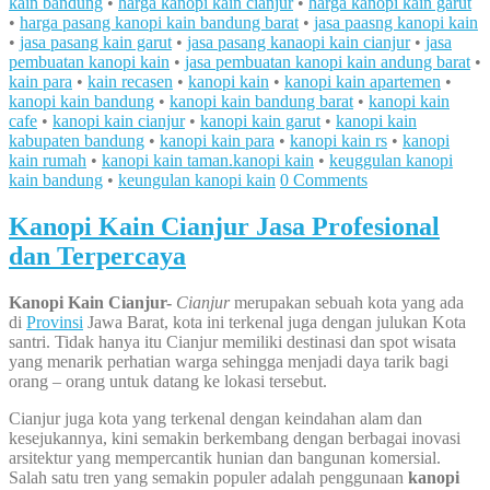
kain bandung
•
harga kanopi kain cianjur
•
harga kanopi kain garut
•
harga pasang kanopi kain bandung barat
•
jasa paasng kanopi kain
•
jasa pasang kain garut
•
jasa pasang kanaopi kain cianjur
•
jasa
pembuatan kanopi kain
•
jasa pembuatan kanopi kain andung barat
•
kain para
•
kain recasen
•
kanopi kain
•
kanopi kain apartemen
•
kanopi kain bandung
•
kanopi kain bandung barat
•
kanopi kain
cafe
•
kanopi kain cianjur
•
kanopi kain garut
•
kanopi kain
kabupaten bandung
•
kanopi kain para
•
kanopi kain rs
•
kanopi
kain rumah
•
kanopi kain taman.kanopi kain
•
keuggulan kanopi
kain bandung
•
keungulan kanopi kain
0 Comments
Kanopi Kain Cianjur Jasa Profesional
dan Terpercaya
Kanopi K
ain Cianjur-
Cianjur
merupakan sebuah kota yang ada
di
Provinsi
Jawa Barat, kota ini terkenal juga dengan julukan Kota
santri. Tidak hanya itu Cianjur memiliki destinasi dan spot wisata
yang menarik perhatian warga sehingga menjadi daya tarik bagi
orang – orang untuk datang ke lokasi tersebut.
Cianjur juga kota yang terkenal dengan keindahan alam dan
kesejukannya, kini semakin berkembang dengan berbagai inovasi
arsitektur yang mempercantik hunian dan bangunan komersial.
Salah satu tren yang semakin populer adalah penggunaan
kanopi