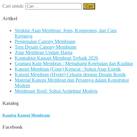
Cari untuk:
Artikel
Struktur Atap Membran: Jenis, Komponen, dan Cara
Kerjanya
Pengenalan Canopy Membrane
Tren Desain Canopy Membrane
Atap Membran Update Harga
Kontraktor Kanopi Membran Terbaik 2026
Gramasi Kain Membran : Memahami Ketebalan dan Kualitas
Kanopi Membran (Cone) Kerucut : Solusi Atap Estetik
Kanopi Membran (Hyper) Cekung dengan Desain Ikonik
Material Kanopi Membran dan Perannya dalam Konstruksi
Modern
Membrane Roof: Solusi Arsitektur Modern
Katalog
Katalog Kanopi Membrane
Facebook