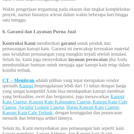
Waktu pengerjaan tergantung pada ukuran dan tingkat kompleksitas
proyek, namun biasanya selesai dalam waktu beberapa hari hingga
satu minggu.
6. Garansi dan Layanan Purna Jual
Kontruksi Kami
memberikan
garansi
untuk produk dan
pemasangan kanopi kain. Garansi ini mencakup kerusakan material
atau kesalahan pemasangan yang mungkin terjadi setelah instalasi.
Selain itu, kami juga menyediakan
layanan perawatan
jika Anda
membutuhkan bantuan untuk menjaga agar kanopi kain tetap dalam
kondisi terbaik.
CT – Membran
adalah pilihan yang tepat merupakan vendor
spesialis
Kanopi
berpengalaman lebih dari 15 tahun dengan harga
yang sangat kompetitif Anda bisa mendapatkan kanopi membran
yang berkualitas, awet dan bergaransi, juga menawarkan
Kanopi
Kain Cianjur,
Kanopi Kain Kabupaten Cianjur,
Kanopi Kain Cafe
Cianjur,
Awning Gulung Cianjur
,
Harga Kanopi Kain Cianjur,
Kanopi Kain Cafe Terbaik,
dengan keunggulan dan penawaran
menarik dan beberapa artikel lainnya.
Selain itu, Kami menyediakan jasa pemasangan lain seperti: kain
kanopi membran, kanopi Alderon, dan Kanopi kain di sini.