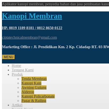
Aplikator kanopi membran, penyedia bahan dan jasa pembuatan kano
Kanopi Membran
HP. 0819 1189 8181 / 0812 8650 0122
ciptatechnicalmembran@gmail.com
Marketing Office : Jl. Pendidikan Km. 2 Kp. Cidadap RT. 03 
MENU
Home
Tentang Kami
Produk
Tenda Membran
Kanopi Kain
Awning Gulung
Alderon
Kanopi Policarbonate
Pagar & Railing
Artikel