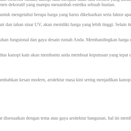
elemen dekoratif yang mampu menambah estetika sebuah hunian.
tuk mengetahui berapa harga yang harus dikeluarkan serta faktor ap
air dan tahan sinar UV, akan memiliki harga yang lebih tinggi. Selain it
uhan fungsional dan gaya desain rumah Anda. Membandingkan harga da
alitas kanopi kain akan membantu anda membuat keputusan yang tepa
mbahkan kesan modern, arsitektur masa kini sering menjadikan kano
 disesuaikan dengan tema atau gaya arsitektur bangunan, hal ini membu