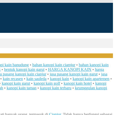
pi kain banudung
•
bahan kanopi kain ciamjur
•
bahan kanopi kain
g
•
bentuk kanopi kain garut
•
HARGA KANOPI KAIN
•
harga
sa pasang kanopi kain cianjur
•
jasa pasang kanopi kain garut
•
jasa
•
kain recasen
•
kain sauleda
•
kanopi kain
•
kanopi kain apartemen
•
•
kanopi kain garut
•
kanopi kain golf
•
kanopi kain hotel
•
kanopi
ah
•
kanopi kain taman
•
kanopi kain terbaru
•
keumggulan kanopi
ati banyak orang, termasuk di
Cianjur.
Tidak hanya berfungsi sebagai