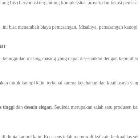
ndung bisa bervariasi tergantung kompleksitas proyek dan lokasi pemas
us, ini bisa menambah biaya pemasangan. Misalnya, pemasangan kanopi d
ur
ki keunggulan masing-masing yang dapat disesuaikan dengan kebutuhan
n untuk kanopi kain, terkenal karena ketahanan dan kualitasnya yang 
s tinggi
dan
desain elegan
. Sauleda merupakan salah satu produsen ka
 di dunia kanopi kain. Recasens telah memproduksi kain berkualitas s