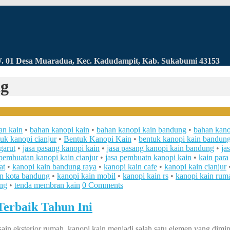
RW. 01 Desa Muaradua, Kec. Kadudampit, Kab. Sukabumi 43153
ng
an kain
•
bahan kanopi kain
•
bahan kanopi kain bandung
•
bahan kano
uk kanopi cianjur
•
Bentuk Kanopi Kain
•
bentuk kanopi kain bandun
garut
•
jasa pasang kanopi kain
•
jasa pasang kanopi kain bandung
•
ja
 pembuatan kanopi kain cianjur
•
jasa pembuatn kanopi kain
•
kain para
at
•
kanopi kain bandung raya
•
kanopi kain cafe
•
kanopi kain cianjur
in kota bandung
•
kanopi kain mobil
•
kanopi kain rs
•
kanopi kain rum
ng
•
tenda membran kain
0 Comments
erbaik Tahun Ini
in eksterior rumah, kanopi kain menjadi salah satu elemen yang dimin