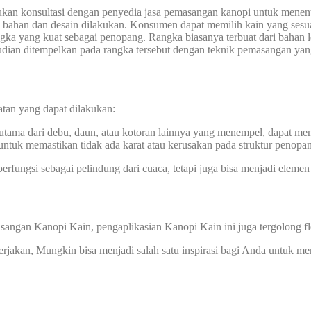
ukan konsultasi dengan penyedia jasa pemasangan kanopi untuk menen
n bahan dan desain dilakukan. Konsumen dapat memilih kain yang sesua
ka yang kuat sebagai penopang. Rangka biasanya terbuat dari bahan lo
mudian ditempelkan pada rangka tersebut dengan teknik pemasangan yan
atan yang dapat dilakukan:
rutama dari debu, daun, atau kotoran lainnya yang menempel, dapat m
 untuk memastikan tidak ada karat atau kerusakan pada struktur penopa
erfungsi sebagai pelindung dari cuaca, tetapi juga bisa menjadi elemen
sangan Kanopi Kain, pengaplikasian Kanopi Kain ini juga tergolong f
kerjakan, Mungkin bisa menjadi salah satu inspirasi bagi Anda untuk