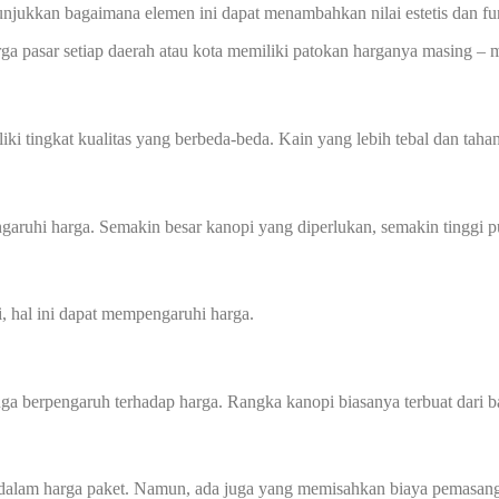
nunjukkan bagaimana elemen ini dapat menambahkan nilai estetis dan f
rga pasar setiap daerah atau kota memiliki patokan harganya masing – m
ki tingkat kualitas yang berbeda-beda. Kain yang lebih tebal dan tahan
aruhi harga. Semakin besar kanopi yang diperlukan, semakin tinggi p
i, hal ini dapat mempengaruhi harga.
a berpengaruh terhadap harga. Rangka kanopi biasanya terbuat dari ba
dalam harga paket. Namun, ada juga yang memisahkan biaya pemasang