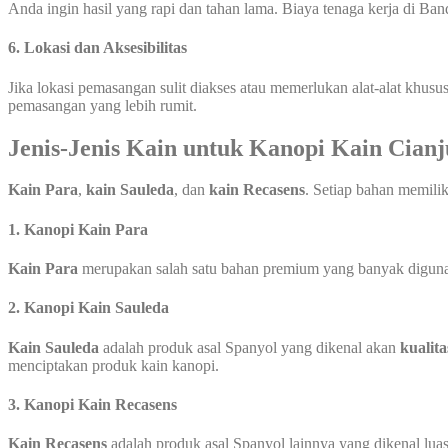
Anda ingin hasil yang rapi dan tahan lama. Biaya tenaga kerja di Ba
6. Lokasi dan Aksesibilitas
Jika lokasi pemasangan sulit diakses atau memerlukan alat-alat khus
pemasangan yang lebih rumit.
Jenis-Jenis Kain untuk Kanopi Kain Cianj
Kain Para
,
kain Sauleda
, dan
kain Recasens
. Setiap bahan memili
1.
Kanopi Kain Para
Kain Para
merupakan salah satu bahan premium yang banyak digunaka
2.
Kanopi Kain Sauleda
Kain Sauleda
adalah produk asal Spanyol yang dikenal akan
kualita
menciptakan produk kain kanopi.
3.
Kanopi Kain Recasens
Kain Recasens
adalah produk asal Spanyol lainnya yang dikenal luas