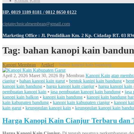
Kontak Kami
HP. 0819 1189 8181 / 0812 8650 0122
ciptatechnicalmembran@gmail.com
Marketing Office : Jl. Pendidikan Km. 2 Kp. Cidadap RT. 03 
Tag: bahan kanopi kain bandu
Kanopi Membran
>
Artikel
>
bahan kanopi kain bandung
April 2, 2026
Maret 30, 2026
By
Membran
Kanopi Kain
atap membr
cianjur
•
bahan kanopi kain garut
•
bentuk kanipi kain bandung
•
bent
kanopi kain bandung
•
harga kanopi kain cianjur
•
harga kanopi kain 
pembuatan kanopi kain
•
jasa pembuatan kanopi kain bandung
•
jasa
kanopi kain balkon
•
kanopi kain bandung
•
kanopi kain bandung bar
kain kabupaten bandung
•
kanopi kain kabupaten cianjur
•
kanopi ka
kain garut
•
keunggulan kanopi kain
•
keunggulan kanopi kain bandu
Harga Kanopi Kain Cianjur Terbaru dan T
Harga Kanopi Kain Cianjur-
Di tengah pesatnya perkembangan desa