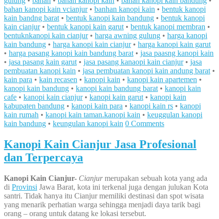
gulung
•
bahan
•
bahan kanopi kain
•
bahan kanopi kain bandung
•
bahan kanopi kain vcianjur
•
banhan kanopi kain
•
bentuk kanopi
kain bandng barat
•
bentuk kanopi kain bandung
•
bentuk kanopi
kain cianjur
•
bentuk kanopi kain garut
•
bentuk kanopi membran
•
bentuknkanopi kain cianjur
•
harga awning gulung
•
harga kanopi
kain bandung
•
harga kanopi kain cianjur
•
harga kanopi kain garut
•
harga pasang kanopi kain bandung barat
•
jasa paasng kanopi kain
•
jasa pasang kain garut
•
jasa pasang kanaopi kain cianjur
•
jasa
pembuatan kanopi kain
•
jasa pembuatan kanopi kain andung barat
•
kain para
•
kain recasen
•
kanopi kain
•
kanopi kain apartemen
•
kanopi kain bandung
•
kanopi kain bandung barat
•
kanopi kain
cafe
•
kanopi kain cianjur
•
kanopi kain garut
•
kanopi kain
kabupaten bandung
•
kanopi kain para
•
kanopi kain rs
•
kanopi
kain rumah
•
kanopi kain taman.kanopi kain
•
keuggulan kanopi
kain bandung
•
keungulan kanopi kain
0 Comments
Kanopi Kain Cianjur Jasa Profesional
dan Terpercaya
Kanopi K
ain Cianjur-
Cianjur
merupakan sebuah kota yang ada
di
Provinsi
Jawa Barat, kota ini terkenal juga dengan julukan Kota
santri. Tidak hanya itu Cianjur memiliki destinasi dan spot wisata
yang menarik perhatian warga sehingga menjadi daya tarik bagi
orang – orang untuk datang ke lokasi tersebut.