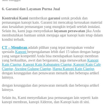
6. Garansi dan Layanan Purna Jual
Kontruksi Kami
memberikan
garansi
untuk produk dan
pemasangan kanopi kain. Garansi ini mencakup kerusakan material
atau kesalahan pemasangan yang mungkin terjadi setelah instalasi.
Selain itu, kami juga menyediakan
layanan perawatan
jika Anda
membutuhkan bantuan untuk menjaga agar kanopi kain tetap dalam
kondisi terbaik.
CT – Membran
adalah pilihan yang tepat merupakan vendor
spesialis
Kanopi
berpengalaman lebih dari 15 tahun dengan harga
yang sangat kompetitif Anda bisa mendapatkan kanopi membran
yang berkualitas, awet dan bergaransi, juga menawarkan
Kanopi
Kain Cianjur,
Kanopi Kain Kabupaten Cianjur,
Kanopi Kain Cafe
Cianjur,
Awning Gulung Cianjur,
Harga Kanopi Kain Cianjur,
dengan keunggulan dan penawaran menarik dan beberapa artikel
lainnya.
dengan keunggulan dan penawaran menarik dan beberapa artikel
lainnya.
Selain itu, Kami menyediakan jasa pemasangan lain seperti: kain
kanopi membran, kanopi Alderon, dan Kanopi kain di sini.