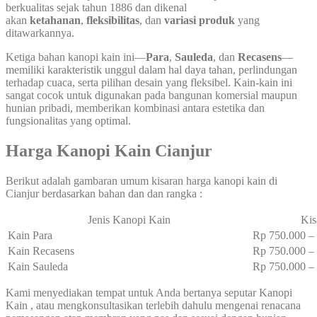
berkualitas sejak tahun 1886 dan dikenal
akan
ketahanan
,
fleksibilitas
, dan
variasi produk
yang
ditawarkannya.
Ketiga bahan kanopi kain ini—
Para
,
Sauleda
, dan
Recasens
—
memiliki karakteristik unggul dalam hal daya tahan, perlindungan
terhadap cuaca, serta pilihan desain yang fleksibel. Kain-kain ini
sangat cocok untuk digunakan pada bangunan komersial maupun
hunian pribadi, memberikan kombinasi antara estetika dan
fungsionalitas yang optimal.
Harga Kanopi Kain Cianjur
Berikut adalah gambaran umum kisaran harga kanopi kain di
Cianjur berdasarkan bahan dan dan rangka :
Jenis Kanopi Kain
Kis
Kain Para
Rp 750.000 
Kain Recasens
Rp 750.000 
Kain Sauleda
Rp 750.000 
Kami menyediakan tempat untuk Anda bertanya seputar Kanopi
Kain , atau mengkonsultasikan terlebih dahulu mengenai renacana