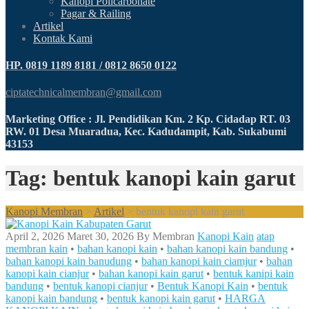
Kanopi Policarbonate
Pagar & Railing
Artikel
Kontak Kami
HP. 0819 1189 8181 / 0812 8650 0122
ciptatechnicalmembran@gmail.com
Marketing Office : Jl. Pendidikan Km. 2 Kp. Cidadap RT. 03
RW. 01 Desa Muaradua, Kec. Kadudampit, Kab. Sukabumi
43153
Tag: bentuk kanopi kain garut
Kanopi Membran
>
Artikel
>
bentuk kanopi kain garut
April 2, 2026
Maret 30, 2026
By
Membran
Kanopi Kain
atap
membran kain
•
bahan kanopi kain
•
bahan kanopi kain bandung
•
bahan kanopi kain banudung
•
bahan kanopi kain ciamjur
•
bahan
kanopi kain cianjur
•
bahan kanopi kain garut
•
bentuk kanipi kain
bandung
•
bentuk kanopi cianjur
•
Bentuk Kanopi Kain
•
bentuk
kanopi kain bandung
•
bentuk kanopi kain garut
•
HARGA