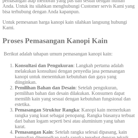
pemasangan atap membran yang pas dan sesuai dengan hunian
Anda. Untuk itu silahkan menghubungi Customer servis Kami yang
bisa terhubung dengan Anda kapanpun.
Untuk pemesanan harga kanopi kain silahkan langsung hubungi
Kami.
Proses Pemasangan Kanopi Kain
Berikut adalah tahapan umum pemasangan kanopi kain:
Konsultasi dan Pengukuran
: Langkah pertama adalah
melakukan konsultasi dengan penyedia jasa pemasangan
kanopi untuk menentukan kebutuhan dan gaya yang
diinginkan.
Pemilihan Bahan dan Desain
: Setelah pengukuran,
pemilihan bahan dan desain dilakukan. Konsumen dapat
memilih kain yang sesuai dengan kebutuhan fungsional dan
estetika.
Pemasangan Struktur Rangka
: Kanopi kain memerlukan
rangka yang kuat sebagai penopang. Rangka biasanya terbuat
dari bahan logam seperti besi atau aluminium yang tahan
karat.
Pemasangan Kain
: Setelah rangka selesai dipasang, kain
kemudian ditempelkan pada rangka tersebut dengan teknik