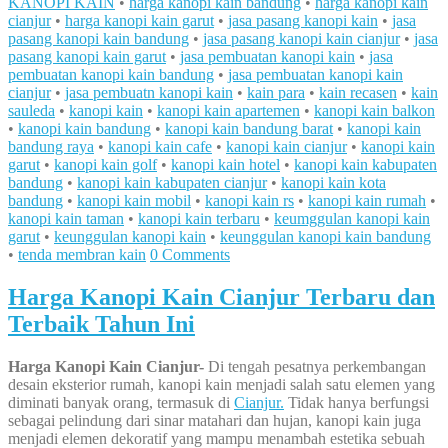
KANOPI KAIN
•
harga kanopi kain bandung
•
harga kanopi kain
cianjur
•
harga kanopi kain garut
•
jasa pasang kanopi kain
•
jasa
pasang kanopi kain bandung
•
jasa pasang kanopi kain cianjur
•
jasa
pasang kanopi kain garut
•
jasa pembuatan kanopi kain
•
jasa
pembuatan kanopi kain bandung
•
jasa pembuatan kanopi kain
cianjur
•
jasa pembuatn kanopi kain
•
kain para
•
kain recasen
•
kain
sauleda
•
kanopi kain
•
kanopi kain apartemen
•
kanopi kain balkon
•
kanopi kain bandung
•
kanopi kain bandung barat
•
kanopi kain
bandung raya
•
kanopi kain cafe
•
kanopi kain cianjur
•
kanopi kain
garut
•
kanopi kain golf
•
kanopi kain hotel
•
kanopi kain kabupaten
bandung
•
kanopi kain kabupaten cianjur
•
kanopi kain kota
bandung
•
kanopi kain mobil
•
kanopi kain rs
•
kanopi kain rumah
•
kanopi kain taman
•
kanopi kain terbaru
•
keumggulan kanopi kain
garut
•
keunggulan kanopi kain
•
keunggulan kanopi kain bandung
•
tenda membran kain
0 Comments
Harga Kanopi Kain Cianjur Terbaru dan
Terbaik Tahun Ini
Harga Kanopi Kain Cianjur-
Di tengah pesatnya perkembangan
desain eksterior rumah, kanopi kain menjadi salah satu elemen yang
diminati banyak orang, termasuk di
Cianjur.
Tidak hanya berfungsi
sebagai pelindung dari sinar matahari dan hujan, kanopi kain juga
menjadi elemen dekoratif yang mampu menambah estetika sebuah