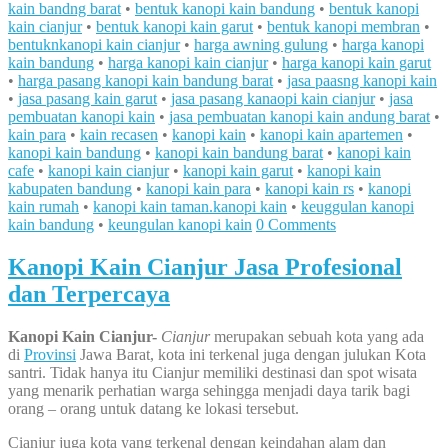
kain bandng barat
•
bentuk kanopi kain bandung
•
bentuk kanopi
kain cianjur
•
bentuk kanopi kain garut
•
bentuk kanopi membran
•
bentuknkanopi kain cianjur
•
harga awning gulung
•
harga kanopi
kain bandung
•
harga kanopi kain cianjur
•
harga kanopi kain garut
•
harga pasang kanopi kain bandung barat
•
jasa paasng kanopi kain
•
jasa pasang kain garut
•
jasa pasang kanaopi kain cianjur
•
jasa
pembuatan kanopi kain
•
jasa pembuatan kanopi kain andung barat
•
kain para
•
kain recasen
•
kanopi kain
•
kanopi kain apartemen
•
kanopi kain bandung
•
kanopi kain bandung barat
•
kanopi kain
cafe
•
kanopi kain cianjur
•
kanopi kain garut
•
kanopi kain
kabupaten bandung
•
kanopi kain para
•
kanopi kain rs
•
kanopi
kain rumah
•
kanopi kain taman.kanopi kain
•
keuggulan kanopi
kain bandung
•
keungulan kanopi kain
0 Comments
Kanopi Kain Cianjur Jasa Profesional
dan Terpercaya
Kanopi K
ain Cianjur-
Cianjur
merupakan sebuah kota yang ada
di
Provinsi
Jawa Barat, kota ini terkenal juga dengan julukan Kota
santri. Tidak hanya itu Cianjur memiliki destinasi dan spot wisata
yang menarik perhatian warga sehingga menjadi daya tarik bagi
orang – orang untuk datang ke lokasi tersebut.
Cianjur juga kota yang terkenal dengan keindahan alam dan