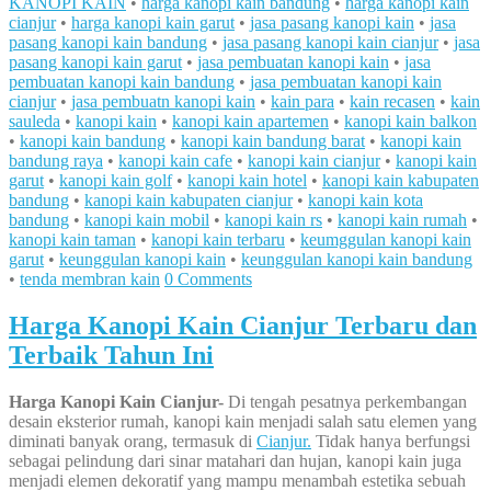
KANOPI KAIN
•
harga kanopi kain bandung
•
harga kanopi kain
cianjur
•
harga kanopi kain garut
•
jasa pasang kanopi kain
•
jasa
pasang kanopi kain bandung
•
jasa pasang kanopi kain cianjur
•
jasa
pasang kanopi kain garut
•
jasa pembuatan kanopi kain
•
jasa
pembuatan kanopi kain bandung
•
jasa pembuatan kanopi kain
cianjur
•
jasa pembuatn kanopi kain
•
kain para
•
kain recasen
•
kain
sauleda
•
kanopi kain
•
kanopi kain apartemen
•
kanopi kain balkon
•
kanopi kain bandung
•
kanopi kain bandung barat
•
kanopi kain
bandung raya
•
kanopi kain cafe
•
kanopi kain cianjur
•
kanopi kain
garut
•
kanopi kain golf
•
kanopi kain hotel
•
kanopi kain kabupaten
bandung
•
kanopi kain kabupaten cianjur
•
kanopi kain kota
bandung
•
kanopi kain mobil
•
kanopi kain rs
•
kanopi kain rumah
•
kanopi kain taman
•
kanopi kain terbaru
•
keumggulan kanopi kain
garut
•
keunggulan kanopi kain
•
keunggulan kanopi kain bandung
•
tenda membran kain
0 Comments
Harga Kanopi Kain Cianjur Terbaru dan
Terbaik Tahun Ini
Harga Kanopi Kain Cianjur-
Di tengah pesatnya perkembangan
desain eksterior rumah, kanopi kain menjadi salah satu elemen yang
diminati banyak orang, termasuk di
Cianjur.
Tidak hanya berfungsi
sebagai pelindung dari sinar matahari dan hujan, kanopi kain juga
menjadi elemen dekoratif yang mampu menambah estetika sebuah