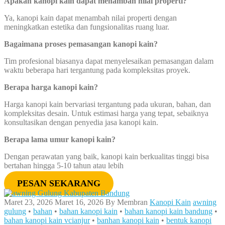
Apakah kanopi kain dapat menambah nilai properti?
Ya, kanopi kain dapat menambah nilai properti dengan
meningkatkan estetika dan fungsionalitas ruang luar.
Bagaimana proses pemasangan kanopi kain?
Tim profesional biasanya dapat menyelesaikan pemasangan dalam
waktu beberapa hari tergantung pada kompleksitas proyek.
Berapa harga kanopi kain?
Harga kanopi kain bervariasi tergantung pada ukuran, bahan, dan
kompleksitas desain. Untuk estimasi harga yang tepat, sebaiknya
konsultasikan dengan penyedia jasa kanopi kain.
Berapa lama umur kanopi kain?
Dengan perawatan yang baik, kanopi kain berkualitas tinggi bisa
bertahan hingga 5-10 tahun atau lebih
PESAN SEKARANG
Maret 23, 2026
Maret 16, 2026
By
Membran
Kanopi Kain
awning
gulung
•
bahan
•
bahan kanopi kain
•
bahan kanopi kain bandung
•
bahan kanopi kain vcianjur
•
banhan kanopi kain
•
bentuk kanopi