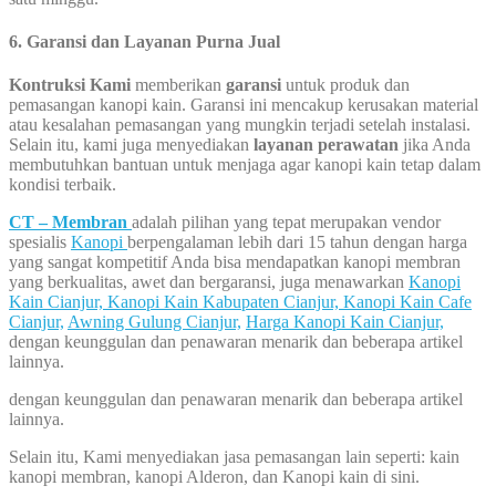
6. Garansi dan Layanan Purna Jual
Kontruksi Kami
memberikan
garansi
untuk produk dan
pemasangan kanopi kain. Garansi ini mencakup kerusakan material
atau kesalahan pemasangan yang mungkin terjadi setelah instalasi.
Selain itu, kami juga menyediakan
layanan perawatan
jika Anda
membutuhkan bantuan untuk menjaga agar kanopi kain tetap dalam
kondisi terbaik.
CT – Membran
adalah pilihan yang tepat merupakan vendor
spesialis
Kanopi
berpengalaman lebih dari 15 tahun dengan harga
yang sangat kompetitif Anda bisa mendapatkan kanopi membran
yang berkualitas, awet dan bergaransi, juga menawarkan
Kanopi
Kain Cianjur,
Kanopi Kain Kabupaten Cianjur,
Kanopi Kain Cafe
Cianjur,
Awning Gulung Cianjur,
Harga Kanopi Kain Cianjur,
dengan keunggulan dan penawaran menarik dan beberapa artikel
lainnya.
dengan keunggulan dan penawaran menarik dan beberapa artikel
lainnya.
Selain itu, Kami menyediakan jasa pemasangan lain seperti: kain
kanopi membran, kanopi Alderon, dan Kanopi kain di sini.