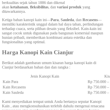
berkualitas sejak tahun 1886 dan dikenal
akan
ketahanan
,
fleksibilitas
, dan
variasi produk
yang
ditawarkannya.
Ketiga bahan kanopi kain ini—
Para
,
Sauleda
, dan
Recasens
—
memiliki karakteristik unggul dalam hal daya tahan, perlindungan
terhadap cuaca, serta pilihan desain yang fleksibel. Kain-kain ini
sangat cocok untuk digunakan pada bangunan komersial maupun
hunian pribadi, memberikan kombinasi antara estetika dan
fungsionalitas yang optimal.
Harga Kanopi Kain Cianjur
Berikut adalah gambaran umum kisaran harga kanopi kain di
Cianjur berdasarkan bahan dan dan rangka :
Jenis Kanopi Kain
Kis
Kain Para
Rp 750.000 
Kain Recasens
Rp 750.000 
Kain Sauleda
Rp 750.000 
Kami menyediakan tempat untuk Anda bertanya seputar Kanopi
Kain , atau mengkonsultasikan terlebih dahulu mengenai renacana