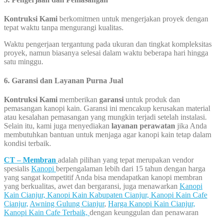
Kontruksi Kami
berkomitmen untuk mengerjakan proyek dengan
tepat waktu tanpa mengurangi kualitas.
Waktu pengerjaan tergantung pada ukuran dan tingkat kompleksitas
proyek, namun biasanya selesai dalam waktu beberapa hari hingga
satu minggu.
6. Garansi dan Layanan Purna Jual
Kontruksi Kami
memberikan
garansi
untuk produk dan
pemasangan kanopi kain. Garansi ini mencakup kerusakan material
atau kesalahan pemasangan yang mungkin terjadi setelah instalasi.
Selain itu, kami juga menyediakan
layanan perawatan
jika Anda
membutuhkan bantuan untuk menjaga agar kanopi kain tetap dalam
kondisi terbaik.
CT – Membran
adalah pilihan yang tepat merupakan vendor
spesialis
Kanopi
berpengalaman lebih dari 15 tahun dengan harga
yang sangat kompetitif Anda bisa mendapatkan kanopi membran
yang berkualitas, awet dan bergaransi, juga menawarkan
Kanopi
Kain Cianjur,
Kanopi Kain Kabupaten Cianjur,
Kanopi Kain Cafe
Cianjur,
Awning Gulung Cianjur
,
Harga Kanopi Kain Cianjur,
Kanopi Kain Cafe Terbaik,
dengan keunggulan dan penawaran