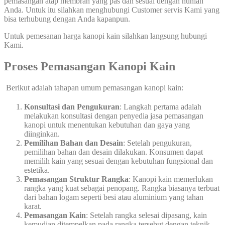
pemasangan atap membran yang pas dan sesuai dengan hunian
Anda. Untuk itu silahkan menghubungi Customer servis Kami yang
bisa terhubung dengan Anda kapanpun.
Untuk pemesanan harga kanopi kain silahkan langsung hubungi
Kami.
Proses Pemasangan Kanopi Kain
Berikut adalah tahapan umum pemasangan kanopi kain:
Konsultasi dan Pengukuran
: Langkah pertama adalah
melakukan konsultasi dengan penyedia jasa pemasangan
kanopi untuk menentukan kebutuhan dan gaya yang
diinginkan.
Pemilihan Bahan dan Desain
: Setelah pengukuran,
pemilihan bahan dan desain dilakukan. Konsumen dapat
memilih kain yang sesuai dengan kebutuhan fungsional dan
estetika.
Pemasangan Struktur Rangka
: Kanopi kain memerlukan
rangka yang kuat sebagai penopang. Rangka biasanya terbuat
dari bahan logam seperti besi atau aluminium yang tahan
karat.
Pemasangan Kain
: Setelah rangka selesai dipasang, kain
kemudian ditempelkan pada rangka tersebut dengan teknik