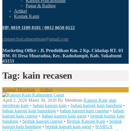
Kanopi Policarbonate
Pagar & Railing
Artikel
Kontak Kami
HP. 0819 1189 8181 / 0812 8650 0122
ciptatechnicalmembran@gmail.com
Marketing Office : Jl. Pendidikan Km. 2 Kp. Cidadap RT. 03
RW. 01 Desa Muaradua, Kec. Kadudampit, Kab. Sukabumi
43153
Tag: kain recasen
Kanopi Membran
>
Artikel
>
kain recasen
April 2, 2026
Maret 30, 2026
By
Membran
Kanopi Kain
atap
membran kain
•
bahan kanopi kain
•
bahan kanopi kain bandung
•
bahan kanopi kain banudung
•
bahan kanopi kain ciamjur
•
bahan
kanopi kain cianjur
•
bahan kanopi kain garut
•
bentuk kanipi kain
bandung
•
bentuk kanopi cianjur
•
Bentuk Kanopi Kain
•
bentuk
kanopi kain bandung
•
bentuk kanopi kain garut
•
HARGA