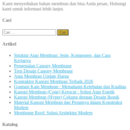
Kami menyediakan bahan membran dan bisa Anda pesan, Hubungi
kami untuk informasi lebih lanjut.
Cari
Cari
untuk:
Artikel
Struktur Atap Membran: Jenis, Komponen, dan Cara
Kerjanya
Pengenalan Canopy Membrane
Tren Desain Canopy Membrane
Atap Membran Update Harga
Kontraktor Kanopi Membran Terbaik 2026
Gramasi Kain Membran : Memahami Ketebalan dan Kualitas
Kanopi Membran (Cone) Kerucut : Solusi Atap Estetik
Kanopi Membran (Hyper) Cekung dengan Desain Ikonik
Material Kanopi Membran dan Perannya dalam Konstruksi
Modern
Membrane Roof: Solusi Arsitektur Modern
Katalog