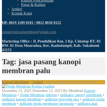
Kanopi Policarbonate
Pagar & Railing
Artikel
Kontak Kami
HP. 0819 1189 8181 / 0812 8650 0122
ciptatechnicalmembran@gmail.com
Marketing Office : Jl. Pendidikan Km. 2 Kp. Cidadap RT. 03
RW. 01 Desa Muaradua, Kec. Kadudampit, Kab. Sukabumi
43153
Tag: jasa pasang kanopi
membran palu
Kanopi Membran
>
Artikel
>
jasa pasang kanopi membran palu
Desember 13, 2025
Desember 13, 2025
By
Membran
Kanopi
Membran
•
Tenda Membran
alderon
•
aplikator canopy membrane
•
aplikator kanopi membran
•
aplikator penyedia jasa
•
aplikator tenda
membran
•
aplikator tenda membrane tangerang
•
aplikatot atap