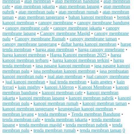
membran
•
atap membran
•
atap membran bandung
•
atap membran
cafe
•
atap membran jakarta
•
atap membran lapang
•
atap membran
pabrik
•
atap membran palu
•
atap membran rumah
•
atap membran
taman
•
atap membran tangerang
•
bahan kanopi membran
•
bentuk
kanopi membran
•
canopy membrane
•
canopy membrane bandung
•
canopy membrane cafe
•
canopy membrane jakarta
•
canopy
membrane lapang
•
Canopy membrane Masjid
•
canopy membrane
palu
•
Canopy membrane Rumah
•
canopy membrane taman
•
canopy membrane tangerang
•
daftar harga kanopi membran
•
harag
tenda membran
•
harga atap membran
•
harga canopy mmebrane
•
harga kanopi membran
•
Harga Kanopi membran 2025
•
harga
kanopi membran terbaru
•
harga kanopi membran terkini
•
harga
tenda membran
•
jasa pasang kanopi membran
•
jasa pasang kanopi
membran palu
•
jasa pembuatan kanopi membran
•
jasa pembuatan
kanopi membran palu
•
jual atap membran
•
jual canopy membrane
•
jual kanopi membran
•
jual tenda membran
•
kain angtex
•
kain
ferrari
•
kain mighty
•
kanopi Alderon
•
Kanopi Membran
•
kanopi
membran bandung
•
kanopi membran cafe
•
kanopi membran
jakarta
•
kanopi membran lapang
•
kanopi membran pabrik
•
kanopi
membran palu
•
kanopi membran rumah
•
kanopi membran taman
•
kanopi membran tangerang
•
keunggulan kanopi membran
•
membran layang
•
tenda membran
•
Tenda membran Bandung
•
tenda membran cafe
•
tenda membran jakarta
•
tenda membran
lapang
•
tenda membran masjid
•
tenda membran pabrik
•
tenda
membran palu
•
tenda membran rumah
•
tenda membran taman
0