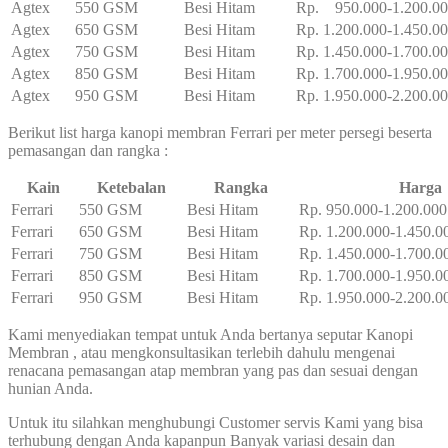
Agtex
550 GSM
Besi Hitam
Rp. 950.000-1.200.0
Agtex
650 GSM
Besi Hitam
Rp. 1.200.000-1.450.0
Agtex
750 GSM
Besi Hitam
Rp. 1.450.000-1.700.0
Agtex
850 GSM
Besi Hitam
Rp. 1.700.000-1.950.0
Agtex
950 GSM
Besi Hitam
Rp. 1.950.000-2.200.0
Berikut list harga kanopi membran Ferrari per meter persegi beserta
pemasangan dan rangka :
Kain
Ketebalan
Rangka
Harga
Ferrari
550 GSM
Besi Hitam
Rp. 950.000-1.200.000
Ferrari
650 GSM
Besi Hitam
Rp. 1.200.000-1.450.0
Ferrari
750 GSM
Besi Hitam
Rp. 1.450.000-1.700.0
Ferrari
850 GSM
Besi Hitam
Rp. 1.700.000-1.950.0
Ferrari
950 GSM
Besi Hitam
Rp. 1.950.000-2.200.0
Kami menyediakan tempat untuk Anda bertanya seputar Kanopi
Membran , atau mengkonsultasikan terlebih dahulu mengenai
renacana pemasangan atap membran yang pas dan sesuai dengan
hunian Anda.
Untuk itu silahkan menghubungi Customer servis Kami yang bisa
terhubung dengan Anda kapanpun Banyak variasi desain dan