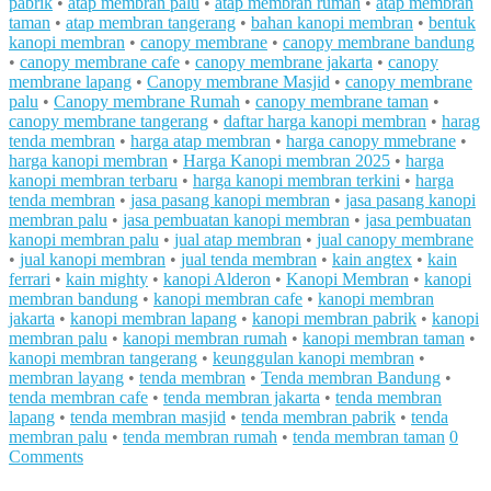
pabrik
•
atap membran palu
•
atap membran rumah
•
atap membran
taman
•
atap membran tangerang
•
bahan kanopi membran
•
bentuk
kanopi membran
•
canopy membrane
•
canopy membrane bandung
•
canopy membrane cafe
•
canopy membrane jakarta
•
canopy
membrane lapang
•
Canopy membrane Masjid
•
canopy membrane
palu
•
Canopy membrane Rumah
•
canopy membrane taman
•
canopy membrane tangerang
•
daftar harga kanopi membran
•
harag
tenda membran
•
harga atap membran
•
harga canopy mmebrane
•
harga kanopi membran
•
Harga Kanopi membran 2025
•
harga
kanopi membran terbaru
•
harga kanopi membran terkini
•
harga
tenda membran
•
jasa pasang kanopi membran
•
jasa pasang kanopi
membran palu
•
jasa pembuatan kanopi membran
•
jasa pembuatan
kanopi membran palu
•
jual atap membran
•
jual canopy membrane
•
jual kanopi membran
•
jual tenda membran
•
kain angtex
•
kain
ferrari
•
kain mighty
•
kanopi Alderon
•
Kanopi Membran
•
kanopi
membran bandung
•
kanopi membran cafe
•
kanopi membran
jakarta
•
kanopi membran lapang
•
kanopi membran pabrik
•
kanopi
membran palu
•
kanopi membran rumah
•
kanopi membran taman
•
kanopi membran tangerang
•
keunggulan kanopi membran
•
membran layang
•
tenda membran
•
Tenda membran Bandung
•
tenda membran cafe
•
tenda membran jakarta
•
tenda membran
lapang
•
tenda membran masjid
•
tenda membran pabrik
•
tenda
membran palu
•
tenda membran rumah
•
tenda membran taman
0
Comments