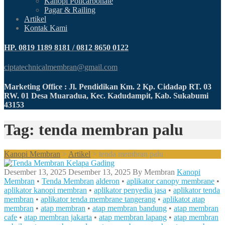
Kanopi Policarbonate
Pagar & Railing
Artikel
Kontak Kami
HP. 0819 1189 8181 / 0812 8650 0122
ciptatechnicalmembran@gmail.com
Marketing Office : Jl. Pendidikan Km. 2 Kp. Cidadap RT. 03
RW. 01 Desa Muaradua, Kec. Kadudampit, Kab. Sukabumi
43153
Tag: tenda membran palu
Kanopi Membran
>
Artikel
>
tenda membran palu
Desember 13, 2025
Desember 13, 2025
By
Membran
Kanopi
Membran
•
Tenda Membran
alderon
•
aplikator canopy membrane
•
aplikator kanopi membran
•
aplikator penyedia jasa
•
aplikator tenda
membran
•
aplikator tenda membrane tangerang
•
aplikatot atap
membran
•
atap membran
•
atap membran bandung
•
atap membran
cafe
•
atap membran jakarta
•
atap membran lapang
•
atap membran