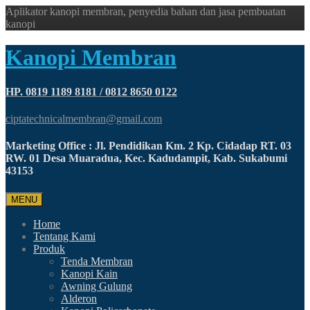
Aplikator kanopi membran, penyedia bahan dan jasa pembuatan
kanopi
Kanopi Membran
HP. 0819 1189 8181 / 0812 8650 0122
ciptatechnicalmembran@gmail.com
Marketing Office : Jl. Pendidikan Km. 2 Kp. Cidadap RT. 03
RW. 01 Desa Muaradua, Kec. Kadudampit, Kab. Sukabumi
43153
MENU
Home
Tentang Kami
Produk
Tenda Membran
Kanopi Kain
Awning Gulung
Alderon