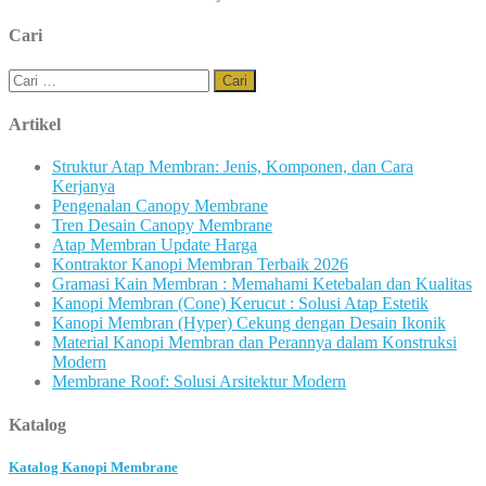
Cari
Cari
untuk:
Artikel
Struktur Atap Membran: Jenis, Komponen, dan Cara
Kerjanya
Pengenalan Canopy Membrane
Tren Desain Canopy Membrane
Atap Membran Update Harga
Kontraktor Kanopi Membran Terbaik 2026
Gramasi Kain Membran : Memahami Ketebalan dan Kualitas
Kanopi Membran (Cone) Kerucut : Solusi Atap Estetik
Kanopi Membran (Hyper) Cekung dengan Desain Ikonik
Material Kanopi Membran dan Perannya dalam Konstruksi
Modern
Membrane Roof: Solusi Arsitektur Modern
Katalog
Katalog Kanopi Membrane