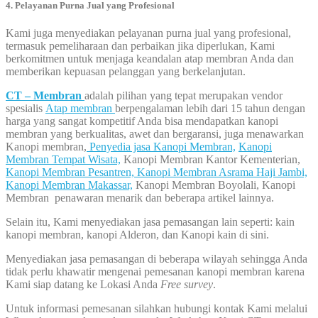
4. Pelayanan Purna Jual yang Profesional
Kami juga menyediakan pelayanan purna jual yang profesional,
termasuk pemeliharaan dan perbaikan jika diperlukan, Kami
berkomitmen untuk menjaga keandalan atap membran Anda dan
memberikan kepuasan pelanggan yang berkelanjutan.
CT – Membran
adalah pilihan yang tepat merupakan vendor
spesialis
Atap membran
berpengalaman lebih dari 15 tahun dengan
harga yang sangat kompetitif Anda bisa mendapatkan kanopi
membran yang berkualitas, awet dan bergaransi, juga menawarkan
Kanopi membran,
Penyedia jasa Kanopi Membran,
Kanopi
Membran Tempat Wisata,
Kanopi Membran Kantor Kementerian,
Kanopi Membran Pesantren,
Kanopi Membran Asrama Haji Jambi,
Kanopi Membran Makassar,
Kanopi Membran Boyolali, Kanopi
Membran penawaran menarik dan beberapa artikel lainnya.
Selain itu, Kami menyediakan jasa pemasangan lain seperti: kain
kanopi membran, kanopi Alderon, dan Kanopi kain di sini.
Menyediakan jasa pemasangan di beberapa wilayah sehingga Anda
tidak perlu khawatir mengenai pemesanan kanopi membran karena
Kami siap datang ke Lokasi Anda
Free survey
.
Untuk informasi pemesanan silahkan hubungi kontak Kami melalui