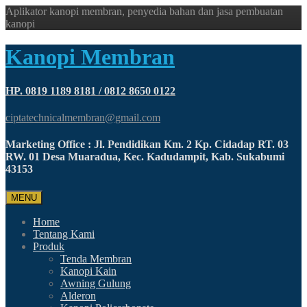
Aplikator kanopi membran, penyedia bahan dan jasa pembuatan
kanopi
Kanopi Membran
HP. 0819 1189 8181 / 0812 8650 0122
ciptatechnicalmembran@gmail.com
Marketing Office : Jl. Pendidikan Km. 2 Kp. Cidadap RT. 03
RW. 01 Desa Muaradua, Kec. Kadudampit, Kab. Sukabumi
43153
MENU
Home
Tentang Kami
Produk
Tenda Membran
Kanopi Kain
Awning Gulung
Alderon