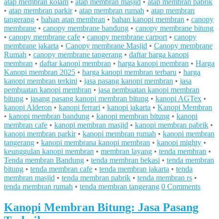
atap membran kolam
•
atap membran masjid
•
atap membran pabrik
•
atap membran parkir
•
atap membran rumah
•
atap membran
tangerang
•
bahan atap membran
•
bahan kanopi membran
•
canopy
membrane
•
canopy membrane bandung
•
canopy membrane bitung
•
canopy membrane cafe
•
canopy membrane carport
•
canopy
membrane jakarta
•
Canopy membrane Masjid
•
Canopy membrane
Rumah
•
canopy membrane tangerang
•
daftar harga kanopi
membran
•
daftar kanopi membran
•
harga kanopi membran
•
Harga
Kanopi membran 2025
•
harga kanopi membran terbaru
•
harga
kanopi membran terkini
•
jasa pasang kanopi membran
•
jasa
pembuatan kanopi membran
•
jasa pembuatan kanopi membran
bitung
•
jasang pasang kanopi membran bitung
•
kanopi AGTex
•
kanopi Alderon
•
kanopi ferrari
•
kanopi jakarta
•
Kanopi Membran
•
kanopi membran bandung
•
kanopi membran bitung
•
kanopi
membran cafe
•
kanopi membran masjid
•
kanopi membran pabrik
•
kanopi membran parkir
•
kanopi membran rumah
•
kanopi membran
tangerang
•
kanopi membrana kanopi membran
•
kanopi mighty
•
keunggulan kanopi membran
•
membran layang
•
tenda membran
•
Tenda membran Bandung
•
tenda membran bekasi
•
tenda membran
bitung
•
tenda membran cafe
•
tenda membran jakarta
•
tenda
membran masjid
•
tenda membran pabrik
•
tenda membran rs
•
tenda membran rumah
•
tenda membran tangerang
0 Comments
Kanopi Membran Bitung: Jasa Pasang