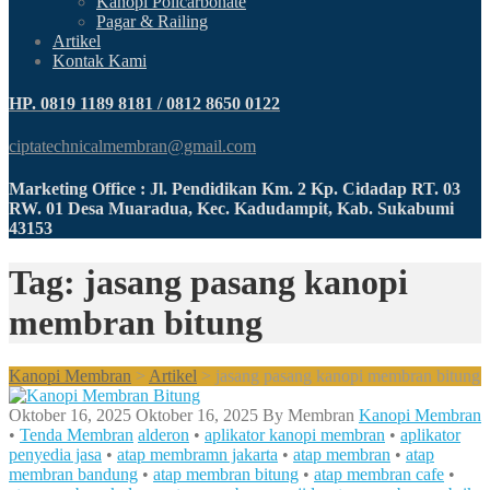
Kanopi Policarbonate
Pagar & Railing
Artikel
Kontak Kami
HP. 0819 1189 8181 / 0812 8650 0122
ciptatechnicalmembran@gmail.com
Marketing Office : Jl. Pendidikan Km. 2 Kp. Cidadap RT. 03
RW. 01 Desa Muaradua, Kec. Kadudampit, Kab. Sukabumi
43153
Tag: jasang pasang kanopi
membran bitung
Kanopi Membran
>
Artikel
>
jasang pasang kanopi membran bitung
Oktober 16, 2025
Oktober 16, 2025
By
Membran
Kanopi Membran
•
Tenda Membran
alderon
•
aplikator kanopi membran
•
aplikator
penyedia jasa
•
atap membramn jakarta
•
atap membran
•
atap
membran bandung
•
atap membran bitung
•
atap membran cafe
•