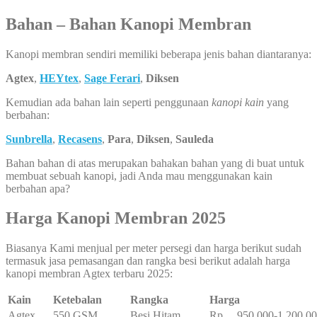
Bahan – Bahan Kanopi Membran
Kanopi membran sendiri memiliki beberapa jenis bahan diantaranya:
Agtex
,
HEYtex
,
Sage Ferari
,
Diksen
Kemudian ada bahan lain seperti penggunaan
kanopi kain
yang
berbahan:
Sunbrella
,
Recasens
,
Para
,
Diksen
,
Sauleda
Bahan bahan di atas merupakan bahakan bahan yang di buat untuk
membuat sebuah kanopi, jadi Anda mau menggunakan kain
berbahan apa?
Harga Kanopi Membran 2025
Biasanya Kami menjual per meter persegi dan harga berikut sudah
termasuk jasa pemasangan dan rangka besi berikut adalah harga
kanopi membran Agtex terbaru 2025:
Kain
Ketebalan
Rangka
Harga
Agtex
550 GSM
Besi Hitam
Rp. 950.000-1.200.0