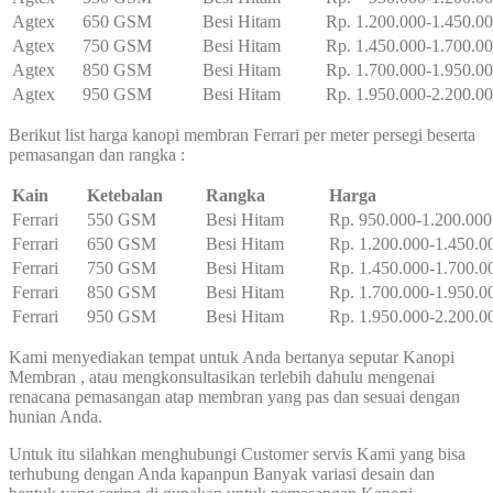
Agtex
650 GSM
Besi Hitam
Rp. 1.200.000-1.450.0
Agtex
750 GSM
Besi Hitam
Rp. 1.450.000-1.700.0
Agtex
850 GSM
Besi Hitam
Rp. 1.700.000-1.950.0
Agtex
950 GSM
Besi Hitam
Rp. 1.950.000-2.200.0
Berikut list harga kanopi membran Ferrari per meter persegi beserta
pemasangan dan rangka :
Kain
Ketebalan
Rangka
Harga
Ferrari
550 GSM
Besi Hitam
Rp. 950.000-1.200.000
Ferrari
650 GSM
Besi Hitam
Rp. 1.200.000-1.450.0
Ferrari
750 GSM
Besi Hitam
Rp. 1.450.000-1.700.0
Ferrari
850 GSM
Besi Hitam
Rp. 1.700.000-1.950.0
Ferrari
950 GSM
Besi Hitam
Rp. 1.950.000-2.200.0
Kami menyediakan tempat untuk Anda bertanya seputar Kanopi
Membran , atau mengkonsultasikan terlebih dahulu mengenai
renacana pemasangan atap membran yang pas dan sesuai dengan
hunian Anda.
Untuk itu silahkan menghubungi Customer servis Kami yang bisa
terhubung dengan Anda kapanpun Banyak variasi desain dan