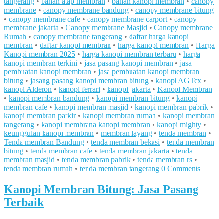
tangerang
•
bahan atap membran
•
bahan kanopi membran
•
canopy
membrane
•
canopy membrane bandung
•
canopy membrane bitung
•
canopy membrane cafe
•
canopy membrane carport
•
canopy
membrane jakarta
•
Canopy membrane Masjid
•
Canopy membrane
Rumah
•
canopy membrane tangerang
•
daftar harga kanopi
membran
•
daftar kanopi membran
•
harga kanopi membran
•
Harga
Kanopi membran 2025
•
harga kanopi membran terbaru
•
harga
kanopi membran terkini
•
jasa pasang kanopi membran
•
jasa
pembuatan kanopi membran
•
jasa pembuatan kanopi membran
bitung
•
jasang pasang kanopi membran bitung
•
kanopi AGTex
•
kanopi Alderon
•
kanopi ferrari
•
kanopi jakarta
•
Kanopi Membran
•
kanopi membran bandung
•
kanopi membran bitung
•
kanopi
membran cafe
•
kanopi membran masjid
•
kanopi membran pabrik
•
kanopi membran parkir
•
kanopi membran rumah
•
kanopi membran
tangerang
•
kanopi membrana kanopi membran
•
kanopi mighty
•
keunggulan kanopi membran
•
membran layang
•
tenda membran
•
Tenda membran Bandung
•
tenda membran bekasi
•
tenda membran
bitung
•
tenda membran cafe
•
tenda membran jakarta
•
tenda
membran masjid
•
tenda membran pabrik
•
tenda membran rs
•
tenda membran rumah
•
tenda membran tangerang
0 Comments
Kanopi Membran Bitung: Jasa Pasang
Terbaik