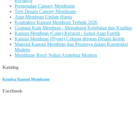
Kerjanya
Pengenalan Canopy Membrane
Tren Desain Canopy Membrane
Atap Membran Update Harga
Kontraktor Kanopi Membran Terbaik 2026
Gramasi Kain Membran : Memahami Ketebalan dan Kualitas
Kanopi Membran (Cone) Kerucut : Solusi Atap Estetik
Kanopi Membran (Hyper) Cekung dengan Desain Ikonik
Material Kanopi Membran dan Perannya dalam Konstruksi
Modern
Membrane Roof: Solusi Arsitektur Modern
Katalog
Katalog Kanopi Membrane
Facebook