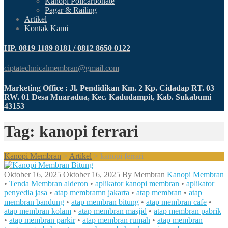
Kanopi Policarbonate
Pagar & Railing
Artikel
Kontak Kami
HP. 0819 1189 8181 / 0812 8650 0122
ciptatechnicalmembran@gmail.com
Marketing Office : Jl. Pendidikan Km. 2 Kp. Cidadap RT. 03
RW. 01 Desa Muaradua, Kec. Kadudampit, Kab. Sukabumi
43153
Tag: kanopi ferrari
Kanopi Membran
>
Artikel
>
kanopi ferrari
Oktober 16, 2025
Oktober 16, 2025
By
Membran
Kanopi Membran
•
Tenda Membran
alderon
•
aplikator kanopi membran
•
aplikator
penyedia jasa
•
atap membramn jakarta
•
atap membran
•
atap
membran bandung
•
atap membran bitung
•
atap membran cafe
•
atap membran kolam
•
atap membran masjid
•
atap membran pabrik
•
atap membran parkir
•
atap membran rumah
•
atap membran