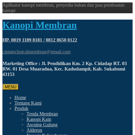
Aplikator kanopi membran, penyedia bahan dan jasa pembuatan
kanopi
Kanopi Membran
HP. 0819 1189 8181 / 0812 8650 0122
ciptatechnicalmembran@gmail.com
Marketing Office : Jl. Pendidikan Km. 2 Kp. Cidadap RT. 03
RW. 01 Desa Muaradua, Kec. Kadudampit, Kab. Sukabumi
43153
MENU
Home
Tentang Kami
Produk
Tenda Membran
Kanopi Kain
Awning Gulung
Alderon