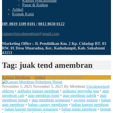
Kanopi Policarbonate
Pagar & Railing
Artikel
Kontak Kami
HP. 0819 1189 8181 / 0812 8650 0122
ciptatechnicalmembran@gmail.com
Marketing Office : Jl. Pendidikan Km. 2 Kp. Cidadap RT. 03
RW. 01 Desa Muaradua, Kec. Kadudampit, Kab. Sukabumi
43153
Tag: juak tend amembran
Kanopi Membran
>
Artikel
>
juak tend amembran
November 5, 2025
November 5, 2025
By
Membran
Uncategorized
alderon
•
aplikator kanopi membran
•
aplikator penyedia jasa
•
atap
membran cafe
•
atap membran hotel
•
atap membran pabrik
•
atap
membran rumah
•
atap membran semarang
•
awning gulung
•
bahan
atap membran
•
bahan canopy membrane
•
bahan kanopi membran
•
bahan kanopi membran semarang
•
bahan tenda membran
•
bentuk