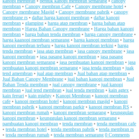
kanopi membran
•
bentuk kanopi membran semarang
•
canopy
membran
•
Canopy membran Cafe
•
Canopy membrane hotel
•
Canopy membrane Masjid
•
Canopy membrane pabrik
•
canopy
membrane rs
•
daftar harga kanopi membran
•
daftar kanopi
membran
•
glamping
•
harga atap membran
•
harga bahan atap
membran
•
Harga Bahan Canopy membrane
•
Harga bahan kanopi
membran
•
harga bahan tenda membran
•
harga canopy membrane
•
harga kaanopi membran semarang
•
harga kanopi membran
•
harga
kanopi membran terbaru
•
harga kanopi membran terkini
•
harga
tenda membran
•
jasa atap membran
•
jasa canopy membrane
•
jasa
kanopi membran
•
jasa pasang kanopi membran
•
jasa pasang
kanopi membran semarang
•
jasa pembuatan kanopi membran
•
jasa
pembuatan kanopi membran semarang
•
jasa tenda membran
•
juak
tend amembran
•
jual atap membran
•
Jual bahan atap membran
•
Jual Bahan Canopy Membrane
•
jual bahan kanopi membran
•
Jual
Bahan Tenda membran
•
jual canopy membrane
•
jual kanopi
membran
•
jual tend membran
•
jual tenda membran
•
kain agtex
•
kain ferrari
•
kain mighty
•
Kanopi Membran
•
kanopi membran
cafe
•
kanopi membran hotel
•
kanopi membran masjid
•
kanopi
membran pabrik
•
kanopi membran parkir
•
kanopi membran RS
•
kanopi membran rumah
•
kanopi membran semarang
•
keunggulan
kanopi membran
•
keunggulan kanopi membran semarang
•
pambuatan kanopi membran
•
tenda membran
•
tenda membran cafe
•
tenda membran hotel
•
tenda membran pabrik
•
tenda membran rs
•
tenda membran rumah
•
tenda membran semarang
0 Comments