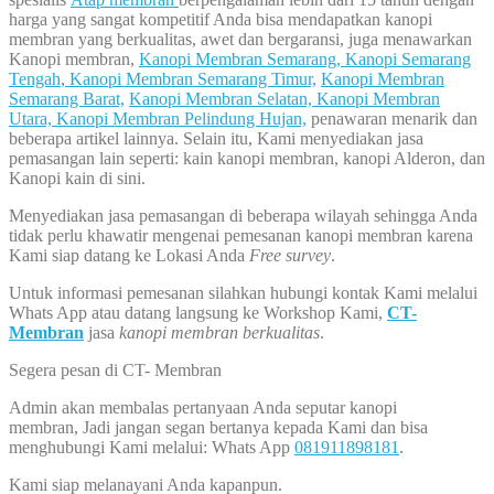
harga yang sangat kompetitif Anda bisa mendapatkan kanopi
membran yang berkualitas, awet dan bergaransi, juga menawarkan
Kanopi membran,
Kanopi Membran Semarang,
Kanopi Semarang
Tengah
,
Kanopi Membran Semarang Timur,
Kanopi Membran
Semarang Barat,
Kanopi Membran Selatan,
Kanopi Membran
Utara,
Kanopi Membran Pelindung Hujan,
penawaran menarik dan
beberapa artikel lainnya. Selain itu, Kami menyediakan jasa
pemasangan lain seperti: kain kanopi membran, kanopi Alderon, dan
Kanopi kain di sini.
Menyediakan jasa pemasangan di beberapa wilayah sehingga Anda
tidak perlu khawatir mengenai pemesanan kanopi membran karena
Kami siap datang ke Lokasi Anda
Free survey
.
Untuk informasi pemesanan silahkan hubungi kontak Kami melalui
Whats App atau datang langsung ke Workshop Kami,
CT-
Membran
jasa
kanopi membran berkualitas
.
Segera pesan di CT- Membran
Admin akan membalas pertanyaan Anda seputar kanopi
membran, Jadi jangan segan bertanya kepada Kami dan bisa
menghubungi Kami melalui: Whats App
081911898181
.
Kami siap melanayani Anda kapanpun.