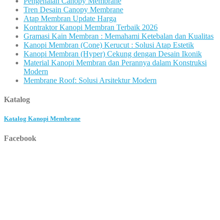
Pengenalan Canopy Membrane
Tren Desain Canopy Membrane
Atap Membran Update Harga
Kontraktor Kanopi Membran Terbaik 2026
Gramasi Kain Membran : Memahami Ketebalan dan Kualitas
Kanopi Membran (Cone) Kerucut : Solusi Atap Estetik
Kanopi Membran (Hyper) Cekung dengan Desain Ikonik
Material Kanopi Membran dan Perannya dalam Konstruksi
Modern
Membrane Roof: Solusi Arsitektur Modern
Katalog
Katalog Kanopi Membrane
Facebook