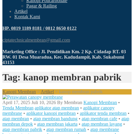
Kanopi Policarbonate
Pagar & Railing
Artikel
Kontak Kami
HP. 0819 1189 8181 / 0812 8650 0122
ciptatechnicalmembran@gmail.com
Marketing Office : Jl. Pendidikan Km. 2 Kp. Cidadap RT. 03
RW. 01 Desa Muaradua, Kec. Kadudampit, Kab. Sukabumi
43153
Tag: kanop membran pabrik
Kanopi Membran
>
Artikel
>
kanop membran pabrik
April 17, 2025
Juli 10, 2026
By
Membran
Kanopi Membran
•
Tenda Membran
aplikator atap membran
•
aplikator canopy
membrane
•
aplikator kanopi membran
•
aplikator tenda membran
•
atap membran
•
atap membran bandung
•
atap membran cafe
•
atap
membran depok
•
atap membran jakarta
•
atap membran layang
•
atap membran pabrik
•
atap membran rumah
•
atap membrane