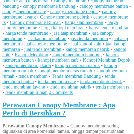
banten
•
atap teras merah
•
canopy membran
•
canopy membran
bandung
•
canopy membrane bandung
•
canopy membrane banten
•
canopy membrane cafe
•
canopy membrane depok
•
canopy
membrane layang
•
Canopy membrane pabrik
•
canopy membrane
rs
•
Canopy membrane Rumah
•
harga atap membran
•
harga
canopy membrane
•
harga kanopi membran
•
harga tenda membran
•
harga tenda membrane
•
jasa atap membran
•
jasa canopy
membrane
•
jasa kanopi membran
•
jasa tenda membran
•
jual atap
membran
•
jual canopy membrane
•
jual kanopi kain
•
jual kanopi
membran
•
jual tenda membran
•
kanop membran pabrik
•
kanopi
kain
•
Kanopi Membran
•
kanopi membran bandung
•
kanopi
membran banten
•
kanopi membran cafe
•
Kanopi Membran Depok
•
kanopi membran jakarta
•
kanopi membran pabrik
•
kanopi
membran rumah
•
kanopi membran teras rumah
•
kanopimembran
rumah
•
tenda membran
•
Tenda membran Bandung
•
tenda
membran banten
•
tenda membran cafe
•
tenda membran depok
•
tenda membran layang
•
tenda membran pabrik
•
tenda membran rs
•
tenda membran rumah
0 Comments
Perawatan Canopy Membrane : Apa
Perlu di Bersihkan ?
Perawatan Canopy Membrane –
Canopy membrane sering
digunakan di area komersial, taman, hingga tempat peristirahatan