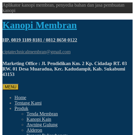
Aplikator kanopi membran, penyedia bahan dan jasa pembuatan
kanopi
Kanopi Membran
HP. 0819 1189 8181 / 0812 8650 0122
ciptatechnicalmembran@gmail.com
Marketing Office : Jl. Pendidikan Km. 2 Kp. Cidadap RT. 03
RW. 01 Desa Muaradua, Kec. Kadudampit, Kab. Sukabumi
43153
MENU
Home
Tentang Kami
Produk
Tenda Membran
Kanopi Kain
Awning Gulung
Alderon