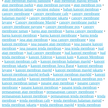
•
atap membran masjid bandung
•
atap membran masjid terbaik
•
atap membran parkir
•
atap membran payung
•
atap membran pos
•
atap membran taman
•
awning gulung
•
bahan kanopi membran
•
canopy membrane
•
canopy membrane cafe
•
canopy membrane
halaman masjid
•
canopy membrane jakarta
•
canopy membrane
layang
•
Canopy membrane Masjid
•
canopy membrane parkir
•
canopy membrane payung
•
canopy membrane pos
•
canopy
membrane taman
•
harga atap membran
•
harga canopy membrane
•
harga kanopi membran
•
harga kanopi membrane
•
harga tenda
membran
•
jasa atap membran
•
jasa canopy membrane
•
jasa
kanopi membran
•
jasa pasang atap membran
•
jasa pasang kanopi
membran
•
jasa pasang tenda membran
•
jasa tenda membran
•
jual
atap membran
•
jual canopy membrane
•
jual kanopi membran
•
jual
tenda membran
•
kanopi Alderon
•
kanopi kain
•
Kanopi Membran
•
kanopi membran cafe
•
kanopi membran halaman masjid
•
kanopi
membran jakarta
•
kanopi membran Jawa Barat
•
kanopi membran
layang
•
kanopi membran masjid
•
kanopi membran masjid jakarta
•
kanopi membran masjid terbaik
•
kanopi membran masjidd
•
kanopi
membran parkir
•
kanopi membran payung
•
kanopi membran pos
•
kanopi membran taman
•
pasang atap membran
•
pasang canopy
membrane
•
pasang kanopi membran
•
pasang tenda membran
•
pemasangan atap membran
•
pemasangan canopy membrane
•
pemasangan kanopi membran
•
pemasangan tenda membran
•
tenda
membran
•
tenda membran cafe
•
tenda membran halaman majsid
•
tenda membran jakarta
•
tenda membran masjid
•
tenda membran