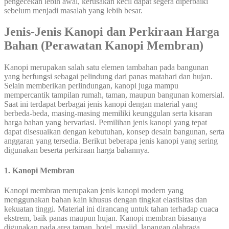
pengecekan lebih awal, kerusakan kecil dapat segera diperbaiki
sebelum menjadi masalah yang lebih besar.
Jenis-Jenis Kanopi dan Perkiraan Harga
Bahan (Perawatan Kanopi Membran)
Kanopi merupakan salah satu elemen tambahan pada bangunan
yang berfungsi sebagai pelindung dari panas matahari dan hujan.
Selain memberikan perlindungan, kanopi juga mampu
mempercantik tampilan rumah, taman, maupun bangunan komersial.
Saat ini terdapat berbagai jenis kanopi dengan material yang
berbeda-beda, masing-masing memiliki keunggulan serta kisaran
harga bahan yang bervariasi. Pemilihan jenis kanopi yang tepat
dapat disesuaikan dengan kebutuhan, konsep desain bangunan, serta
anggaran yang tersedia. Berikut beberapa jenis kanopi yang sering
digunakan beserta perkiraan harga bahannya.
1. Kanopi Membran
Kanopi membran merupakan jenis kanopi modern yang
menggunakan bahan kain khusus dengan tingkat elastisitas dan
kekuatan tinggi. Material ini dirancang untuk tahan terhadap cuaca
ekstrem, baik panas maupun hujan. Kanopi membran biasanya
digunakan pada area taman, hotel, masjid, lapangan olahraga,