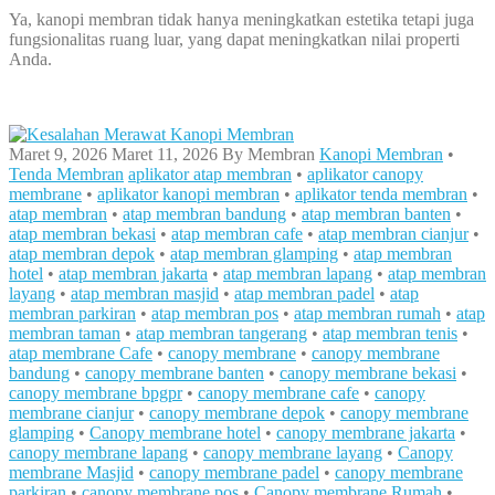
Ya, kanopi membran tidak hanya meningkatkan estetika tetapi juga
fungsionalitas ruang luar, yang dapat meningkatkan nilai properti
Anda.
Maret 9, 2026
Maret 11, 2026
By
Membran
Kanopi Membran
•
Tenda Membran
aplikator atap membran
•
aplikator canopy
membrane
•
aplikator kanopi membran
•
aplikator tenda membran
•
atap membran
•
atap membran bandung
•
atap membran banten
•
atap membran bekasi
•
atap membran cafe
•
atap membran cianjur
•
atap membran depok
•
atap membran glamping
•
atap membran
hotel
•
atap membran jakarta
•
atap membran lapang
•
atap membran
layang
•
atap membran masjid
•
atap membran padel
•
atap
membran parkiran
•
atap membran pos
•
atap membran rumah
•
atap
membran taman
•
atap membran tangerang
•
atap membran tenis
•
atap membrane Cafe
•
canopy membrane
•
canopy membrane
bandung
•
canopy membrane banten
•
canopy membrane bekasi
•
canopy membrane bpgpr
•
canopy membrane cafe
•
canopy
membrane cianjur
•
canopy membrane depok
•
canopy membrane
glamping
•
Canopy membrane hotel
•
canopy membrane jakarta
•
canopy membrane lapang
•
canopy membrane layang
•
Canopy
membrane Masjid
•
canopy membrane padel
•
canopy membrane
parkiran
•
canopy membrane pos
•
Canopy membrane Rumah
•