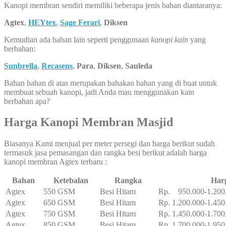
Kanopi membran sendiri memiliki beberapa jenis bahan diantaranya:
Agtex
,
HEYtex
,
Sage Ferari
,
Diksen
Kemudian ada bahan lain seperti penggunaan
kanopi kain
yang
berbahan:
Sunbrella
,
Recasens
,
Para
,
Diksen
,
Sauleda
Bahan bahan di atas merupakan bahakan bahan yang di buat untuk
membuat sebuah kanopi, jadi Anda mau menggunakan kain
berbahan apa?
Harga Kanopi Membran Masjid
Biasanya Kami menjual per meter persegi dan harga berikut sudah
termasuk jasa pemasangan dan rangka besi berikut adalah harga
kanopi membran Agtex terbaru :
Bahan
Ketebalan
Rangka
Har
Agtex
550 GSM
Besi Hitam
Rp. 950.000-1.200
Agtex
650 GSM
Besi Hitam
Rp. 1.200.000-1.450
Agtex
750 GSM
Besi Hitam
Rp. 1.450.000-1.700
Agtex
850 GSM
Besi Hitam
Rp. 1.700.000-1.950