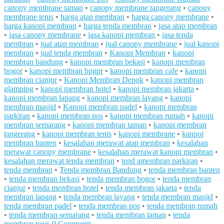
canopy membrane taman
•
canopy membrane tangerang
•
canopy
membrane tenis
•
harga atap membran
•
harga canopy membrane
•
harga kanopi membran
•
harga tenda membran
•
jasa atap membran
•
jasa canopy membrane
•
jasa kanopi membran
•
jasa tenda
membran
•
jual atap membran
•
jual canopy membrane
•
jual kanopi
membran
•
jual tenda membran
•
Kanopi Membran
•
kanopi
membran bandung
•
kanopi membran bekasi
•
kanopi membran
bogor
•
kanopi membran bpgpr
•
kanopi membran cafe
•
kanopi
membran cianjur
•
Kanopi Membran Depok
•
kanopi membran
glamping
•
kanopi membran hotel
•
kanopi membran jakarta
•
kanopi membran lapang
•
kanopi membran layang
•
kanopi
membran masjid
•
Kanopi membran padel
•
kanopi membran
parkiran
•
kanopi membran pos
•
kanopi membran rumah
•
kanopi
membran semarang
•
kanopi membran taman
•
kanopi membran
tangerang
•
kanopi membran tenis
•
kanopi membrane
•
kanpoi
membran banten
•
kesalahan merawat atap membran
•
kesalahan
merawat canopy membrane
•
kesalahan merawat kanopi membran
•
kesalahan merawat tenda membran
•
tend amembran parkiran
•
tenda membran
•
Tenda membran Bandung
•
tenda membran banten
•
tenda membran bekasi
•
tenda membran bogor
•
tenda membran
cianjur
•
tenda membran hotel
•
tenda membran jakarta
•
tenda
membran lapang
•
tenda membran layang
•
tenda membran masjid
•
tenda membran padel
•
tenda membran pos
•
tenda membran rumah
•
tenda membran semarang
•
tenda membran taman
•
tenda
membran tenis
0 Comments