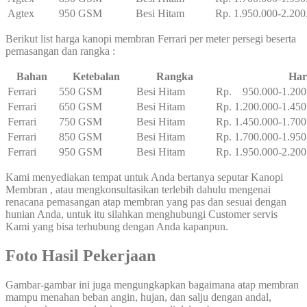
Agtex
950 GSM
Besi Hitam
Rp. 1.950.000-2.200
Berikut list harga kanopi membran Ferrari per meter persegi beserta
pemasangan dan rangka :
Bahan
Ketebalan
Rangka
Har
Ferrari
550 GSM
Besi Hitam
Rp. 950.000-1.200
Ferrari
650 GSM
Besi Hitam
Rp. 1.200.000-1.450
Ferrari
750 GSM
Besi Hitam
Rp. 1.450.000-1.700
Ferrari
850 GSM
Besi Hitam
Rp. 1.700.000-1.950
Ferrari
950 GSM
Besi Hitam
Rp. 1.950.000-2.200
Kami menyediakan tempat untuk Anda bertanya seputar Kanopi
Membran , atau mengkonsultasikan terlebih dahulu mengenai
renacana pemasangan atap membran yang pas dan sesuai dengan
hunian Anda, untuk itu silahkan menghubungi Customer servis
Kami yang bisa terhubung dengan Anda kapanpun.
Foto Hasil Pekerjaan
Gambar-gambar ini juga mengungkapkan bagaimana atap membran
mampu menahan beban angin, hujan, dan salju dengan andal,