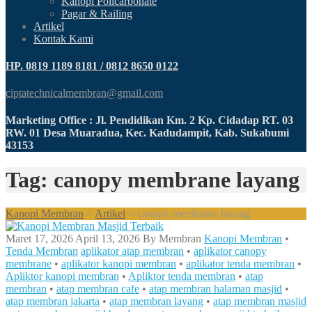
Kanopi Policarbonate
Pagar & Railing
Artikel
Kontak Kami
HP. 0819 1189 8181 / 0812 8650 0122
ciptatechnicalmembran@gmail.com
Marketing Office : Jl. Pendidikan Km. 2 Kp. Cidadap RT. 03
RW. 01 Desa Muaradua, Kec. Kadudampit, Kab. Sukabumi
43153
Tag: canopy membrane layang
Kanopi Membran
>
Artikel
>
canopy membrane layang
Maret 17, 2026
April 13, 2026
By
Membran
Kanopi Membran
•
Tenda Membran
aplikator atap membran
•
aplikator canopy
membrane
•
aplikator kanopi membran
•
aplikator tenda membran
•
Apliktor kanopi membran
•
Apliktor tenda membran
•
atap
membran
•
atap membran cafe
•
atap membran halaman masjid
•
atap membran jakarta
•
atap membran layang
•
atap membran masjid