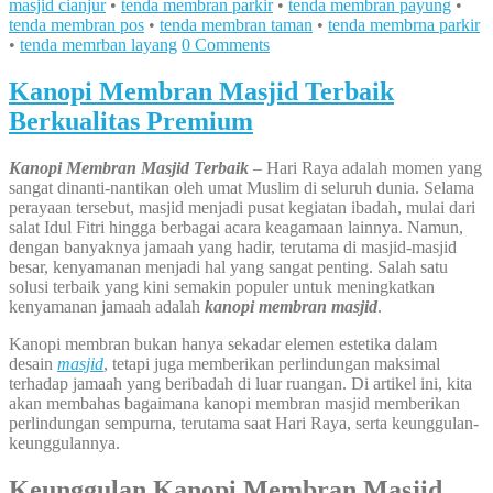
masjid cianjur
•
tenda membran parkir
•
tenda membran payung
•
tenda membran pos
•
tenda membran taman
•
tenda membrna parkir
•
tenda memrban layang
0 Comments
Kanopi Membran Masjid Terbaik
Berkualitas Premium
Kanopi Membran Masjid Terbaik
– Hari Raya adalah momen yang
sangat dinanti-nantikan oleh umat Muslim di seluruh dunia. Selama
perayaan tersebut, masjid menjadi pusat kegiatan ibadah, mulai dari
salat Idul Fitri hingga berbagai acara keagamaan lainnya. Namun,
dengan banyaknya jamaah yang hadir, terutama di masjid-masjid
besar, kenyamanan menjadi hal yang sangat penting. Salah satu
solusi terbaik yang kini semakin populer untuk meningkatkan
kenyamanan jamaah adalah
kanopi membran masjid
.
Kanopi membran bukan hanya sekadar elemen estetika dalam
desain
masjid
, tetapi juga memberikan perlindungan maksimal
terhadap jamaah yang beribadah di luar ruangan. Di artikel ini, kita
akan membahas bagaimana kanopi membran masjid memberikan
perlindungan sempurna, terutama saat Hari Raya, serta keunggulan-
keunggulannya.
Keunggulan Kanopi Membran Masjid