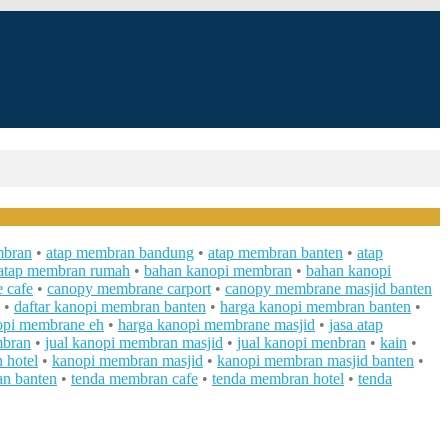
mbran
•
atap membran bandung
•
atap membran banten
•
atap
atap membran rumah
•
bahan kanopi membran
•
bahan kanopi
 cafe
•
canopy membrane carport
•
canopy membrane masjid banten
•
daftar kanopi membran banten
•
harga kanopi membran banten
•
opi membrane eh
•
harga kanopi membrane masjid
•
jasa atap
mbran
•
jual kanopi membran masjid
•
jual kanopi menbran
•
kain
•
 hotel
•
kanopi membran masjid
•
kanopi membran masjid banten
•
n banten
•
tenda membran cafe
•
tenda membran hotel
•
tenda