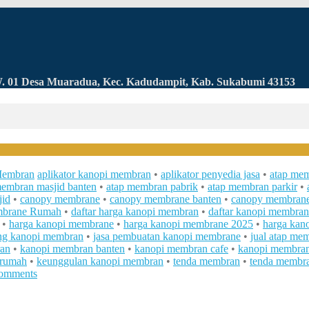
RW. 01 Desa Muaradua, Kec. Kadudampit, Kab. Sukabumi 43153
Membran
aplikator kanopi membran
•
aplikator penyedia jasa
•
atap me
membran masjid banten
•
atap membran pabrik
•
atap membran parkir
•
jid
•
canopy membrane
•
canopy membrane banten
•
canopy membrane
brane Rumah
•
daftar harga kanopi membran
•
daftar kanopi membran
•
harga kanopi membrane
•
harga kanopi membrane 2025
•
harga kan
ang kanopi membran
•
jasa pembuatan kanopi membrane
•
jual atap me
an
•
kanopi membran banten
•
kanopi membran cafe
•
kanopi membran
 rumah
•
keunggulan kanopi membran
•
tenda membran
•
tenda membra
omments