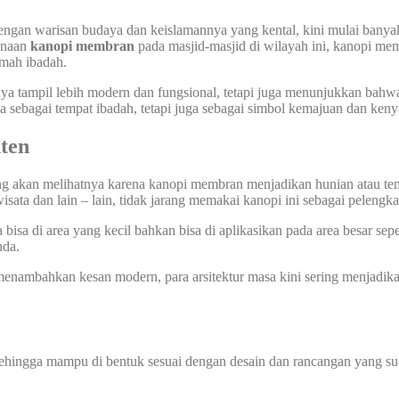
dengan warisan budaya dan keislamannya yang kental, kini mulai bany
gunaan
kanopi membran
pada masjid-masjid di wilayah ini, kanopi mem
umah ibadah.
ya tampil lebih modern dan fungsional, tetapi juga menunjukkan bahwa
a sebagai tempat ibadah, tetapi juga sebagai simbol kemajuan dan ke
ten
ang akan melihatnya karena kanopi membran menjadikan hunian atau te
wisata dan lain – lain, tidak jarang memakai kanopi ini sebagai pelengk
sa di area yang kecil bahkan bisa di aplikasikan pada area besar sepe
nda.
nambahkan kesan modern, para arsitektur masa kini sering menjadik
sehingga mampu di bentuk sesuai dengan desain dan rancangan yang sud