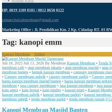
Kontak Kami
HP. 0819 1189 8181 / 0812 8650 0122
ciptatechnicalmembran@gmail.com
Marketing Office : Jl. Pendidikan Km. 2 Kp. Cidadap RT. 03 
Tag: kanopi emm
Kanopi Membran
>
Artikel
>
kanopi emm
Juli 18, 2025
Juli 13, 2026
By
Membran
Kanopi Membran
•
Tenda 
membran cafe
•
atap membran jakarta
•
atap membran masjid
•
atap 
membran banten
•
bentuk kanopi membran
•
cannopy membrane mas
•
Canopy membrane pabrik
•
canopy membrane parkir
•
Canopy mem
harga kanopi membran masjid banten
•
harga kanopi membran terkini
membran
•
jasa canopy membrane
•
jasa kanopi membran
•
jasa pas
kain agtex
•
kain ferrrai
•
kain mighty
•
kanopi emm
•
Kanopi Membr
kanopi membran pabrik
•
kanopi membran parkiri
•
kanopi membran
membran pabrik
•
tenda membran parkir
•
tenda membran rumah
0 C
Kanopi Membran Masjid Banten