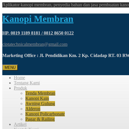
Aplikator kanopi membran, penyedia bahan dan jasa pembuatan kano
Kanopi Membran
HP. 0819 1189 8181 / 0812 8650 0122
ciptatechnicalmembran@gmail.com
Marketing Office : Jl. Pendidikan Km. 2 Kp. Cidadap RT. 03 
MENU
Home
Tentang Kami
Produk
Tenda Membran
Kanopi Kain
Awning Gulung
Alderon
Kanopi Policarbonate
Pagar & Railing
Artikel