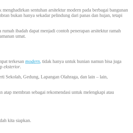
ak menghadirkan sentuhan arsitektur modern pada berbagai bangunan
bran bukan hanya sekadar pelindung dari panas dan hujan, tetapi
 rumah ibadah dapat menjadi contoh penerapan arsitektur ramah
nyamanan umat.
mpat terkesan
modern
,
tidak hanya untuk hunian namun bisa juga
ap
eksterior
.
rti Sekolah, Gedung, Lapangan Olahraga, dan lain – lain,
an atap membran sebagai rekomendasi untuk melengkapi atau
ah kita siapkan.