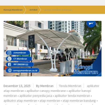
Kanopi Membran
>
Artikel
>
kanopi membran makassar
Desember 13, 2025
By
Membran
Tenda Membran
aplikator
atap membran
•
aplikator canopy membrane
•
aplikator kanopi
membran
•
aplikator penyedia jasa
•
aplikator tenda membran
•
aplikatro atap membran
•
atap membran
•
atap membran bandung
•