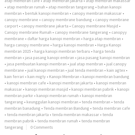
atap membran cafe
•
atap membran jakarta
•
atap membran makassar
•
atap membran rumah
•
atap membran tangerang
•
bahan kanopi
membran
•
bentuk kanopi membran
•
canopy membran makassar
•
canopy membrane
•
canopy membrane bandung
•
canopy membrane
carport
•
canopy membrane jakarta
•
Canopy membrane Masjid
•
Canopy membrane Rumah
•
canopy membrane tangerang
•
canopyy
membrane
•
daftar harga kanopi membran
•
harga atap membran
•
harga canopy membrane
•
harga kanopi membran
•
Harga Kanopi
membran 2025
•
harga kanopi membran terbaru
•
harga tenda
membran
•
jasa pasang kanopi embran
•
jasa pasang kanopi membran
•
jasa pembuatan kanopi membran
•
jual atap membran
•
jual canopy
membrane
•
jual kanopi membran
•
jual tenda membran
•
kain agtex
•
kain ferrari
•
kain migty
•
Kanopi Membran
•
kanopi membran bandung
•
kanopi membran cafe
•
kanopi membran jakarta
•
kanopi membran
makassar
•
kanopi membran masjid
•
kanopi membran pabrik
•
kanopi
membran parkir
•
kanopi membran rumah
•
kanopi membran
tangerang
•
keunggulan kanopi membran
•
tenda membran
•
tenda
membran banadung
•
Tenda membran Bandung
•
tenda membran cafe
•
tenda membran jakarta
•
tenda membran makassar
•
tenda
membran pabrik
•
tenda membran rumah
•
tenda membran
tangerang
0 Comments