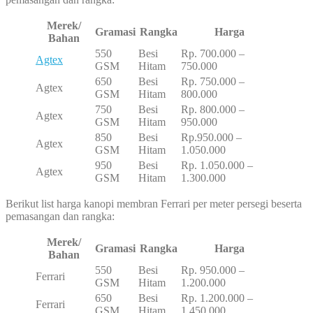
Merek/
Gramasi
Rangka
Harga
Bahan
550
Besi
Rp. 700.000 –
Agtex
GSM
Hitam
750.000
650
Besi
Rp. 750.000 –
Agtex
GSM
Hitam
800.000
750
Besi
Rp. 800.000 –
Agtex
GSM
Hitam
950.000
850
Besi
Rp.950.000 –
Agtex
GSM
Hitam
1.050.000
950
Besi
Rp. 1.050.000 –
Agtex
GSM
Hitam
1.300.000
Berikut list harga kanopi membran Ferrari per meter persegi beserta
pemasangan dan rangka:
Merek/
Gramasi
Rangka
Harga
Bahan
550
Besi
Rp. 950.000 –
Ferrari
GSM
Hitam
1.200.000
650
Besi
Rp. 1.200.000 –
Ferrari
GSM
Hitam
1.450.000