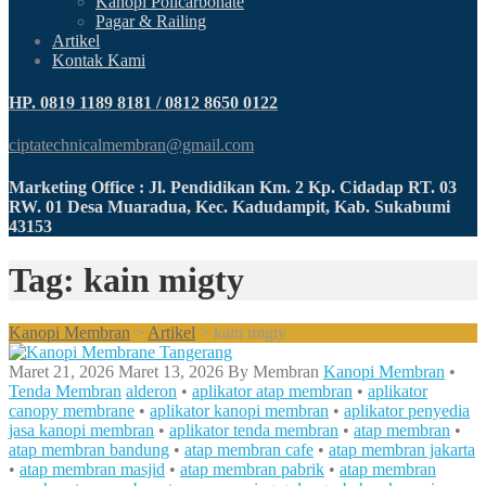
Kanopi Policarbonate
Pagar & Railing
Artikel
Kontak Kami
HP. 0819 1189 8181 / 0812 8650 0122
ciptatechnicalmembran@gmail.com
Marketing Office : Jl. Pendidikan Km. 2 Kp. Cidadap RT. 03
RW. 01 Desa Muaradua, Kec. Kadudampit, Kab. Sukabumi
43153
Tag: kain migty
Kanopi Membran
>
Artikel
>
kain migty
Maret 21, 2026
Maret 13, 2026
By
Membran
Kanopi Membran
•
Tenda Membran
alderon
•
aplikator atap membran
•
aplikator
canopy membrane
•
aplikator kanopi membran
•
aplikator penyedia
jasa kanopi membran
•
aplikator tenda membran
•
atap membran
•
atap membran bandung
•
atap membran cafe
•
atap membran jakarta
•
atap membran masjid
•
atap membran pabrik
•
atap membran