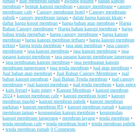
rumah
•
atap membran taman
•
awning gulung
•
bahan kanopi
membran
•
bentuk kanopi membran
•
canopy membrane
•
canopy
membrane cafe
•
Canopy membrane hotel
•
Canopy membrane
pabrik
•
canopy membrane taman
•
dafatr harga kanopi kkain
•
daftar harga knopi membran
•
harga bahan atap membran
•
Harga
Bahan Canopy membrane
•
Harga bahan kanopi membran
•
harga
bahan tenda memrban
•
harga canopy membrane
•
harga kanopi
membran
•
harga kanopi membran terbaru
•
harga kanopi membran
terkini
•
harga tenda membran
•
jasa atap membran
•
jasa canopy
membrane
•
jasa kanopi membran
•
jasa kanopi membrane
•
jasa
pasang kanopi membran
•
jasa pasang kanopi membrane tangerang
•
jasa pembuatan kanopi membran
•
jasa pembuatan kanopi
membrane tangereang
•
jasa tenda membran
•
jual atap membran
•
Jual bahan atap membran
•
Jual Bahan Canopy Membrane
•
jual
bahan kanopi membran
•
Jual Bahan Tenda membran
•
jual canopy
membrane
•
jual kanopi membran
•
jual tenda membran
•
kain agtex
•
kain ferrari
•
kain migty
•
Kanopi Membran
•
kanopi membran
2024
•
kanopi membran cafe
•
kanopi membran hotel
•
kanopi
membran masjid
•
kanopi membran pabrik
•
kanopi membran
parkiran
•
kanopi membran RS
•
kanopi membran rumah
•
kanopi
membran taman
•
keunggulan kanopi membran
•
keunggulan
kanopi membrane tangerang
•
membran layang
•
tenda membran
•
tenda membran cafe
•
tenda membran hotel
•
tenda membran pabrik
•
tenda membran rumah
0 Comments