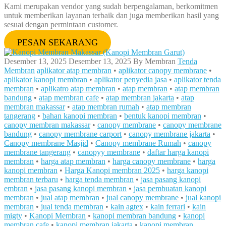
Kami merupakan vendor yang sudah berpengalaman, berkomitmen
untuk memberikan layanan terbaik dan juga memberikan hasil yang
sesuai dengan permintaan customer.
PESAN SEKARANG
Desember 13, 2025
Desember 13, 2025
By
Membran
Tenda
Membran
aplikator atap membran
•
aplikator canopy membrane
•
aplikator kanopi membran
•
aplikator penyedia jasa
•
aplikator tenda
membran
•
aplikatro atap membran
•
atap membran
•
atap membran
bandung
•
atap membran cafe
•
atap membran jakarta
•
atap
membran makassar
•
atap membran rumah
•
atap membran
tangerang
•
bahan kanopi membran
•
bentuk kanopi membran
•
canopy membran makassar
•
canopy membrane
•
canopy membrane
bandung
•
canopy membrane carport
•
canopy membrane jakarta
•
Canopy membrane Masjid
•
Canopy membrane Rumah
•
canopy
membrane tangerang
•
canopyy membrane
•
daftar harga kanopi
membran
•
harga atap membran
•
harga canopy membrane
•
harga
kanopi membran
•
Harga Kanopi membran 2025
•
harga kanopi
membran terbaru
•
harga tenda membran
•
jasa pasang kanopi
embran
•
jasa pasang kanopi membran
•
jasa pembuatan kanopi
membran
•
jual atap membran
•
jual canopy membrane
•
jual kanopi
membran
•
jual tenda membran
•
kain agtex
•
kain ferrari
•
kain
migty
•
Kanopi Membran
•
kanopi membran bandung
•
kanopi
membran cafe
•
kanopi membran jakarta
•
kanopi membran