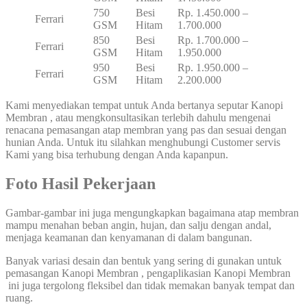
750
Besi
Rp. 1.450.000 –
Ferrari
GSM
Hitam
1.700.000
850
Besi
Rp. 1.700.000 –
Ferrari
GSM
Hitam
1.950.000
950
Besi
Rp. 1.950.000 –
Ferrari
GSM
Hitam
2.200.000
Kami menyediakan tempat untuk Anda bertanya seputar Kanopi
Membran , atau mengkonsultasikan terlebih dahulu mengenai
renacana pemasangan atap membran yang pas dan sesuai dengan
hunian Anda. Untuk itu silahkan menghubungi Customer servis
Kami yang bisa terhubung dengan Anda kapanpun.
Foto Hasil Pekerjaan
Gambar-gambar ini juga mengungkapkan bagaimana atap membran
mampu menahan beban angin, hujan, dan salju dengan andal,
menjaga keamanan dan kenyamanan di dalam bangunan.
Banyak variasi desain dan bentuk yang sering di gunakan untuk
pemasangan Kanopi Membran , pengaplikasian Kanopi Membran
ini juga tergolong fleksibel dan tidak memakan banyak tempat dan
ruang.